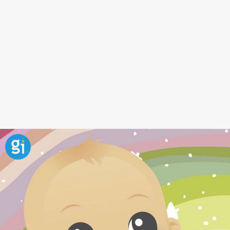
Tortitas de maíz. jugar con la cara
del bebé
La divertida canción
Tortitas de maíz
nos invita a
jugar con la
carita del bebé
.
Mientras la cantamos el niño tiene que darnos
tortitas en la cara.
Al final, simulamos limpiarle los moquitos y le
agarramos flojito de la nariz.