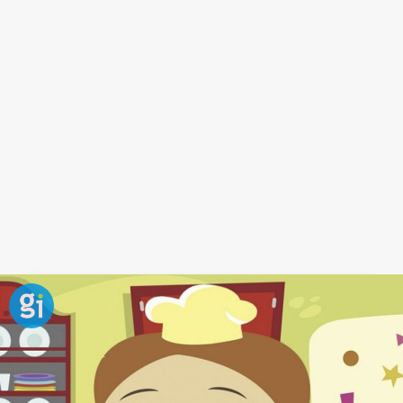
Canción Los deditos para jugar con
los bebés
Con esta canción podrás
enseñarle al bebé
los
diferentes
dedos de la mano
.
Solo tienes que agarrarle de la mano y cantar la
canción mientras vas señalando uno a uno los