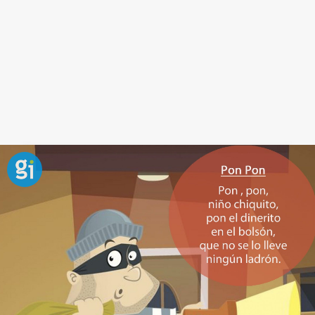
Canción de Las tortitas para hacer
reír al bebé
Coge las manos al bebé y ponlas sobre tu cara, y haz
que te dé pequeñas
tortitas suaves
, mientras le
cantas esta canción de
Las tortitas
¡ya verás qué
divertido le parece!