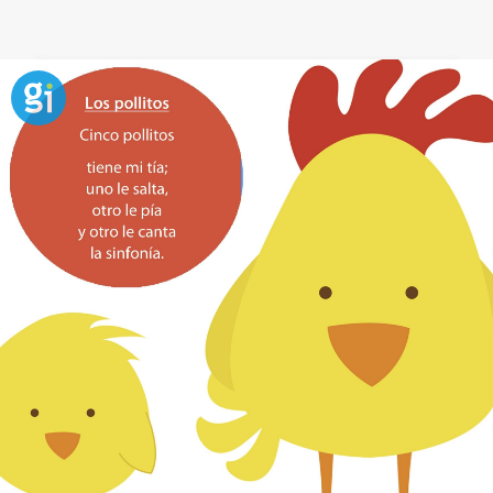
Por el bosque vi una liebre. Bonita
canción para jugar con el bebé
Por el bosque vi una liebre
es una canción con la
que puedes ayudar a tu bebé a aprender los
diferentes
dedos de la mano
.
Empieza a cantarla por el dedo pequeño, y sigue
cada estrofa con cada dedo de la mano de tu bebé
hasta llegar al dedo gordo.