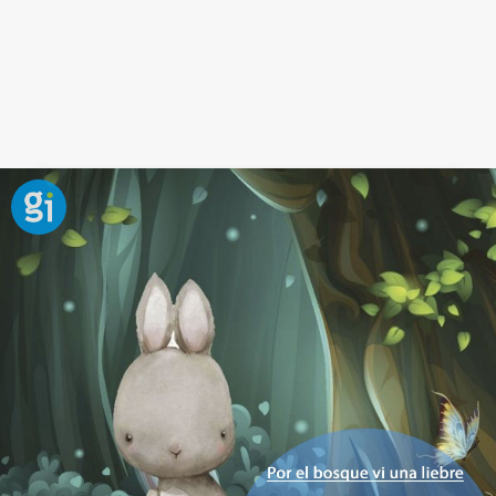
La porrita. Canción divertida para
bebés
La porrita
es una graciosa canción con la que
tendrás que dar suavemente con la propia mano del
bebé en su
cabecita
a modo de porra.
¡Ya verás como se ríe!