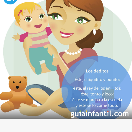
bebés
Los pollitos
es una de las canciones más sencillas
que podemos enseñar al bebe: es corta, es
simpática, y es pegadiza.
Se utilizan los dedos de la
mano del bebé
, y uno a
uno, vamos recitando cada frase de la canción.