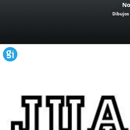
No
Dibujos