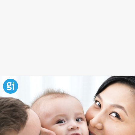
Frase sobre la felicidad y los
caprichos
Los niños, sobre todo cuando son muy pequeños, se
creen el centro del mundo. Los caprichos y
rabietas
son habituales, pero a través de la educación
disminuyen y los niños comprenden que deben
compartir con los demás. Los niños finalmente
entenderán que de un día de colegio también se
puede disfrutar al máximo con una buena actitud.