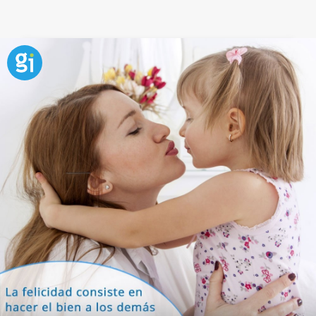
Frase sobre las metas y la felicidad
Ponerse metas y ayudar a otros a conseguirlas es
una de las mejores formas que tenemos de
encontrar la felicidad. Definir con los niños qué
queremos conseguir les ayudará , cuando lo
consigan, a ver que el
esfuerzo
tiene una buena
recompensa.