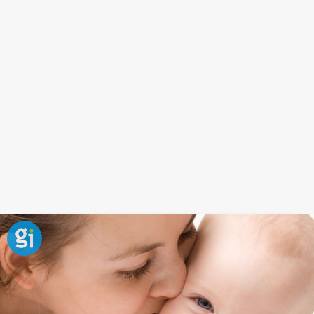
Frase sobre la importancia de la
educación en la felicidad
Las circunstancias pueden variar, pero no debe
hacerlo nuestra actitud ante ellas, buenas o malas.
A ser feliz también se aprende, y es mucho más fácil
si lo hacemos
educando en valores
desde