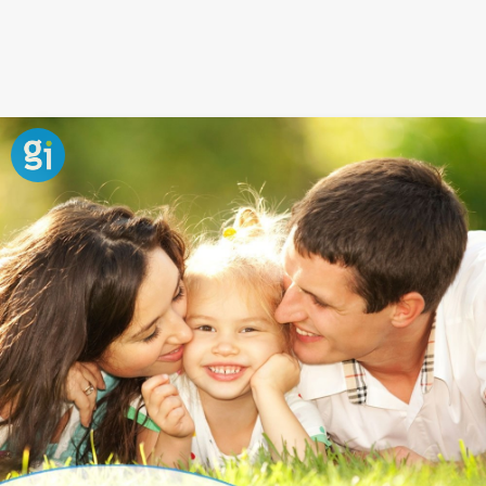
Frase de generosidad y felicidad
Estar aislados nos impide ser realmente felices, y es
importante transmitir a los niños el valor de la
solidaridad. Vivimos en sociedad y los niños deben
aprender a relacionarse con los miembros de la
familia,
compañeros del colegio
, amigos del
parque...junto a ellos seremos más felices.