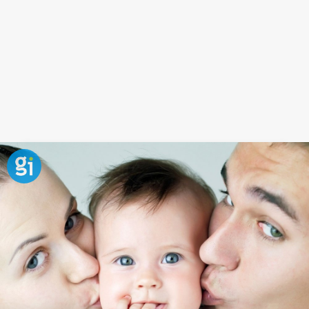
Frase sobre la infelicidad para
niños
La felicidad (o la infelicidad) no son más que un
estado de ánimo. Ante un mismo hecho dos niños
pueden reaccionar de forma muy distinta, siendo
constructivos o cayendo en la
negatividad
, ¡evitemos
ésta actitud!