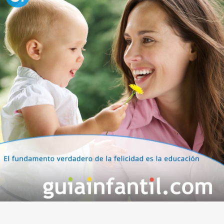
para niños
Las personas buenas son, sin duda las más felices.
Tener la conciencia tranquila es la mejor forma de
sentirse bien con uno mismo, por eso debemos
inculcar el valor de la
bondad
a los niños. Así,
sabrán que compartir con los demás es lo que les
hará alcanzar la felicidad.