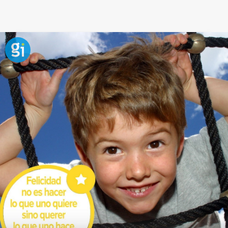
Frase para llamar a la felicidad de
los niños
La inactividad y la apatía son enemigas de la
felicidad. Hay cientos de actividades sencillas que
podemos realizar con los niños, algunas tan simples
como colorear dibujos, cantar canciones o hacer
manualidades
. En estos pequeños detalles es donde
realmente se esconde el secreto de la felicidad.