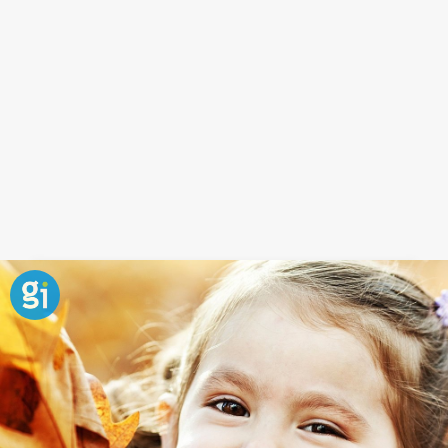
Frase sobre el esfuerzo y la
felicidad
Encontrar la felicidad es una tarea del día a día, no
es regalada ni aparece por arte de magia. Nuestra
actitud hacia los niños, educarles en la
afectividad
y
la comunicación, será lo que les haga lograr poco a
poco ser más felices. La felicidad se consigue a
través de la constancia y la unión entre padres e