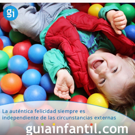
Frase sobre solidaridad y felicidad
para niños
“No es más rico quien más tiene, sino quien menos
necesita” dice el refrán. La misma máxima se aplica
en el caso de la felicidad, puesto que podemos
lograr ser más felices dando a los demás que
recibiendo. La
generosidad
es un valor que
podemos inculcar a los niños a través de la
felicidad.