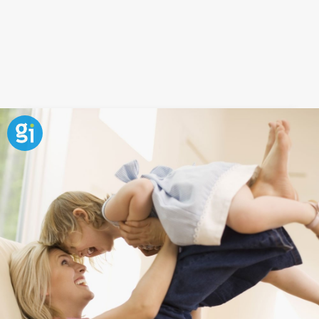
Frase de amor y felicidad para
niños
El amor de los padres, el cariño de un
hermano
, las
risas con los amigos...son esos pequeños detalles
los que nos hacen darnos cuenta de que la felicidad
a menudo no está en nosotros mismos sino en los
momentos compartidos, y que incluso al recordarlos
nos hacen sonreír.