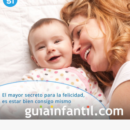
para educar a los niños
Una de las preocupaciones de los padres es
criar a
niños felices
.
Que nuestros hijos se sientan
protegidos y queridos dentro de nuestro entorno y
crezcan alegres y contentos. Es labor de los padres,
y siempre evitando sobreprotegerles, darles el
mejor ambiente posible para lograr su felicidad.