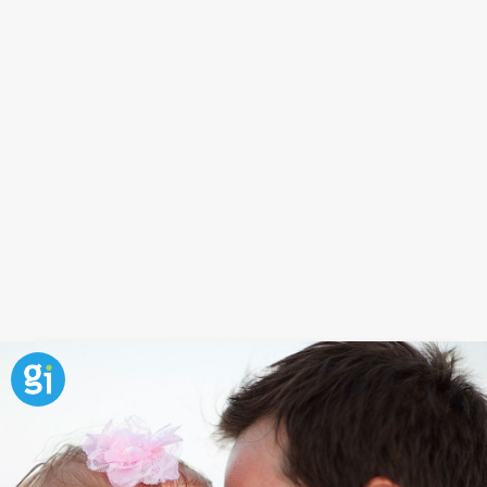
Frase del secreto de la felicidad
En una sociedad cada vez más obsesionada con la
imagen y las posesiones, es importante transmitir a
los niños la necesidad de sentirnos a gusto con
nosotros mismos. La confianza y la
seguridad en
uno mismo
son valores que están directamente