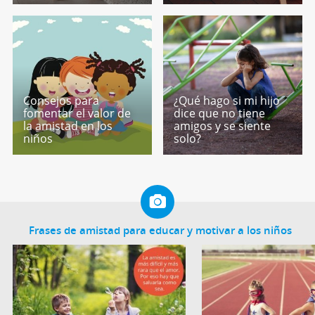
Consejos para
¿Qué hago si mi hijo
fomentar el valor de
dice que no tiene
la amistad en los
amigos y se siente
niños
solo?
Frases de amistad para educar y motivar a los niños