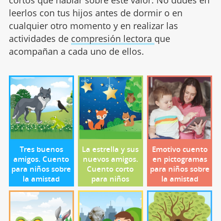
cortos que hablar sobre este valor. No dudes en
leerlos con tus hijos antes de dormir o en
cualquier otro momento y en realizar las
actividades de
compresión lectora
que
acompañan a cada uno de ellos.
Tres buenos
La estrella y sus
Emotivo cuento
amigos. Cuento
nuevos amigos.
en pictogramas
para niños sobre
Cuento corto
para niños sobre
la amistad
para niños
la amistad