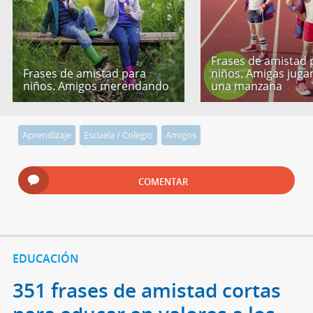
Frases de amistad 
Frases de amistad para
niños. Amigas jug
niños. Amigos merendando
una manzana
Aprendizaje
Escuela / Colegio
Amigos
COMENTAR
EDUCACIÓN
351 frases de amistad cortas