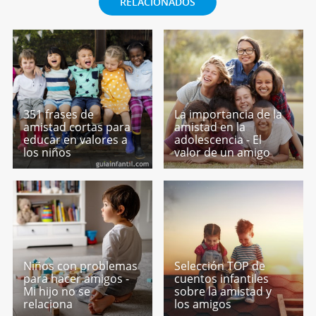
RELACIONADOS
351 frases de
La importancia de la
amistad cortas para
amistad en la
educar en valores a
adolescencia - El
los niños
valor de un amigo
Niños con problemas
Selección TOP de
para hacer amigos -
cuentos infantiles
Mi hijo no se
sobre la amistad y
relaciona
los amigos