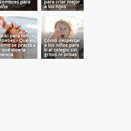
Nombres para
para criar mejor
niño
a los hijos
Reiki para niños
y bebés - Qué es,
Cómo despertar
cómo se practica
a los niños para
y qué dice la
ir al colegio sin
ciencia
gritos ni prisas