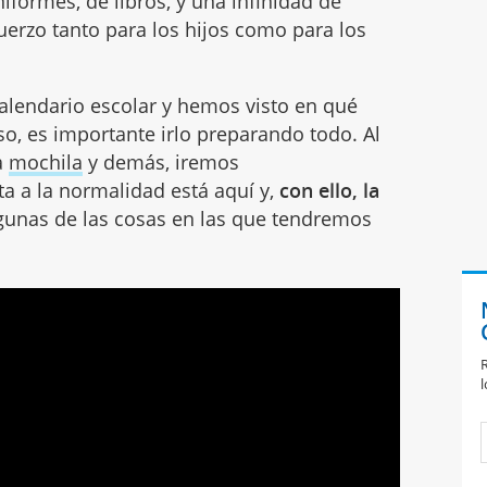
iformes, de libros, y una infinidad de
erzo tanto para los hijos como para los
alendario escolar y hemos visto en qué
rso, es importante irlo preparando todo. Al
a
mochila
y demás, iremos
a a la normalidad está aquí y,
con ello, la
lgunas de las cosas en las que tendremos
R
l