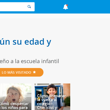
gún su edad y
o a la escuela infantil
LO MÁS VISITADO
Cómo preparar
la vuelta al
Cómo despertar
colegio -
a los niños para
Checklist y