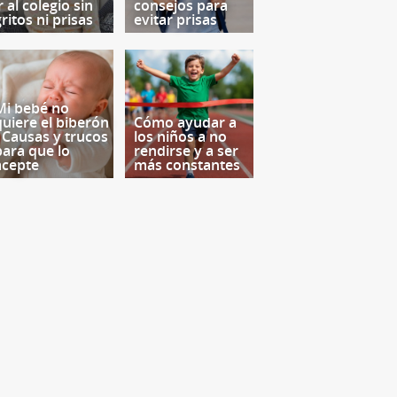
r al colegio sin
consejos para
ritos ni prisas
evitar prisas
Mi bebé no
quiere el biberón
Cómo ayudar a
- Causas y trucos
los niños a no
para que lo
rendirse y a ser
acepte
más constantes