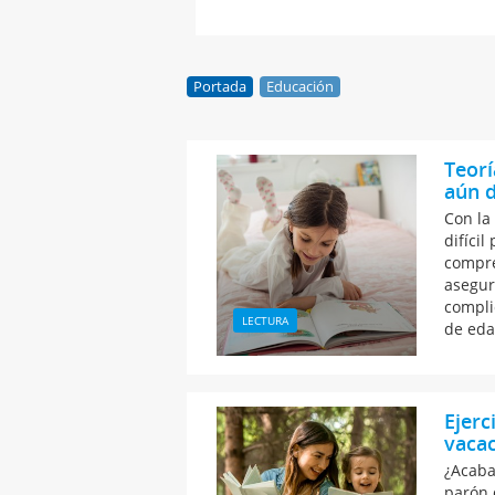
Portada
Educación
Teorí
aún d
Con la
difíci
compre
asegur
compli
LECTURA
de eda
Ejerc
vaca
¿Acaba 
parón 