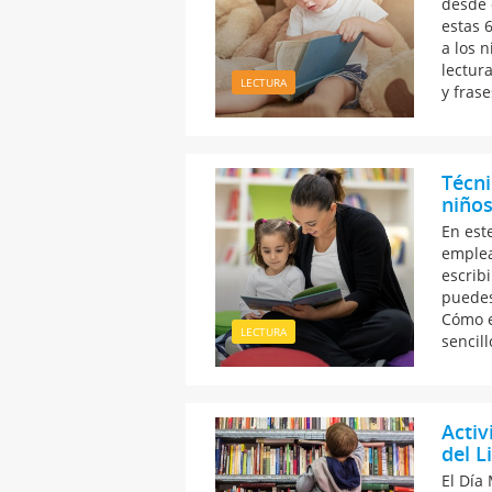
desde 
estas 
a los 
lectura
LECTURA
y frase
Técni
niño
En est
emplea
escrib
puedes
Cómo e
LECTURA
sencill
Activ
del L
El Día