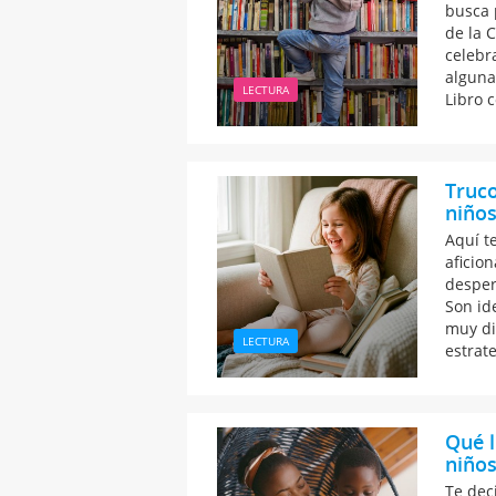
busca 
de la 
celebra
alguna
LECTURA
Libro c
Truco
niños
Aquí t
aficion
desper
Son id
muy di
LECTURA
estrat
Qué l
niños
Te dec