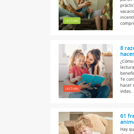
prácti
vacaci
incent
LECTURA
compre
8 raz
hacer
¿Cómo 
lectur
benefi
Te con
hacer 
LECTURA
vidas.
61 fr
anima
Hay qu