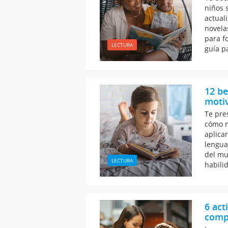
niños 
actual
novela
para fo
LECTURA
guía pa
12 be
motiv
Te pre
cómo m
aplica
lengua
del mu
LECTURA
habili
6 act
compr