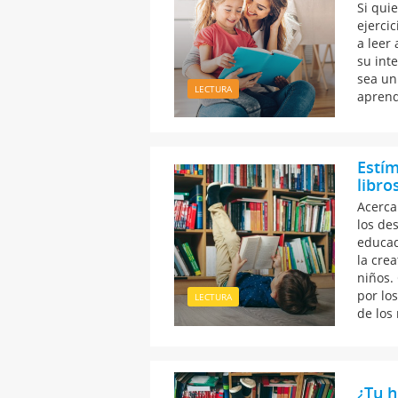
Si qui
ejerci
a leer
su int
sea un
LECTURA
aprend
Estím
libro
Acercar
los de
educad
la crea
niños.
por los
LECTURA
de los 
¿Tu h