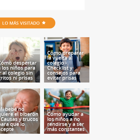
LO MÁS VISITADO
Cómo preparar
la vuelta al
Cómo despertar
colegio -
a los niños para
Checklist y
r al colegio sin
consejos para
ritos ni prisas
evitar prisas
Mi bebé no
quiere el biberón
Cómo ayudar a
- Causas y trucos
los niños a no
para que lo
rendirse y a ser
acepte
más constantes