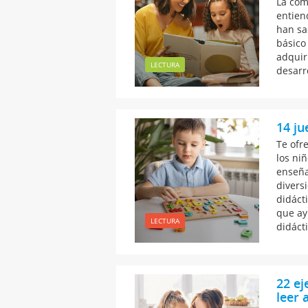
La com
entien
han sa
básico
adquir
LECTURA
desarro
14 ju
Te ofr
los ni
enseña
divers
didácti
que ay
LECTURA
didáct
22 ej
leer 