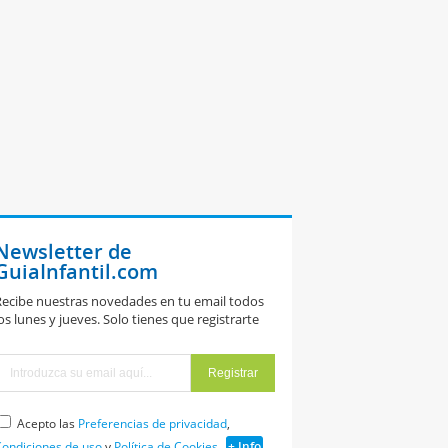
Newsletter de
GuiaInfantil.com
ecibe nuestras novedades en tu email todos
os lunes y jueves. Solo tienes que registrarte
Acepto las
Preferencias de privacidad
,
ondiciones de uso
y
Política de Cookies
+ Info