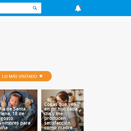
LO MÁS VISITADO
Cosas que veo
Día de Santa
en mi hijo cada
Elena, 18 de
día y me
agosto.
producen
Nombres para
satisfacción
niña
como madre