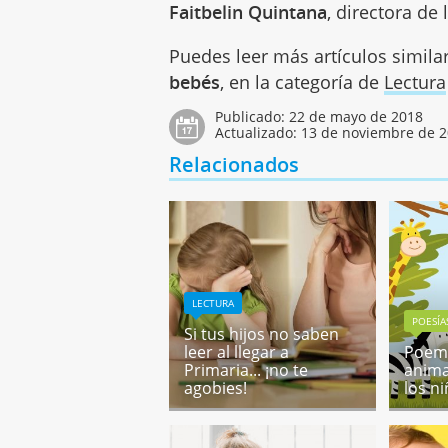
Faitbelin Quintana
, directora de 
Puedes leer más artículos simila
bebés
, en la categoría de
Lectura
Publicado:
22 de mayo de 2018
Actualizado:
13 de noviembre de 
Relacionados
LECTURA
POESÍA
Si tus hijos no saben
leer al llegar a
Poema
Primaria... ¡no te
anima
agobies!
los n