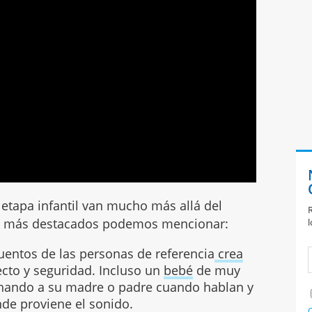
 etapa infantil van mucho más allá del
R
los más destacados podemos mencionar:
l
entos de las personas de referencia
crea
cto y seguridad. Incluso un
bebé
de muy
hando a su madre o padre cuando hablan y
de proviene el sonido.
C