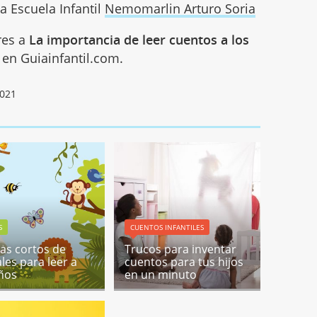
la Escuela Infantil
Nemomarlin Arturo Soria
res a
La importancia de leer cuentos a los
en Guiainfantil.com.
2021
S
CUENTOS INFANTILES
s cortos de
Trucos para inventar
les para leer a
cuentos para tus hijos
iños
en un minuto