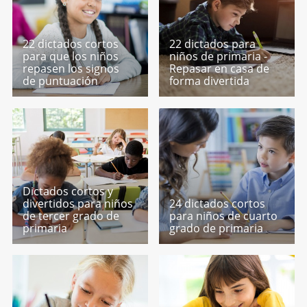
22 dictados cortos
22 dictados para
para que los niños
niños de primaria -
repasen los signos
Repasar en casa de
de puntuación
forma divertida
Dictados cortos y
divertidos para niños
24 dictados cortos
de tercer grado de
para niños de cuarto
primaria
grado de primaria