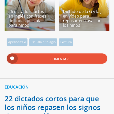
26 dictados cortos
Dictado de la G y la J
en inglés con frases
en vídeo para
de lindas películas
repasar en casa con
para niños
los niños
Aprendizaje
Escuela / Colegio
Lectura
COMENTAR
EDUCACIÓN
22 dictados cortos para que
los niños repasen los signos