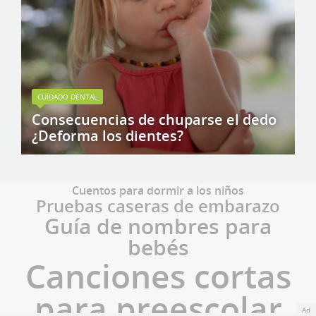
CUIDADO DENTAL
Consecuencias de chuparse el dedo
¿Deforma los dientes?
Cuentos para dormir a los niños
Pruebas caseras de embarazo
Guía de nombres para
bebés
Canciones cortas
para preescolar
Ad