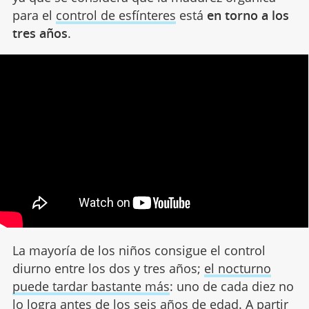
para el
control de esfínteres
está
en torno a los
tres años
.
La mayoría de los niños consigue el control
diurno entre los dos y tres años;
el nocturno
puede tardar bastante más
: uno de cada diez no
lo logra antes de los seis años de edad. A partir