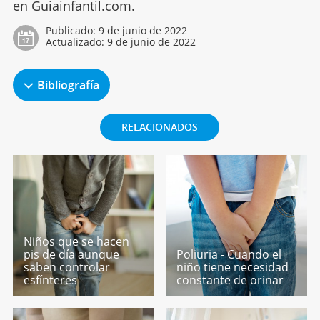
en Guiainfantil.com.
Publicado:
9 de junio de 2022
Actualizado:
9 de junio de 2022
Bibliografía
RELACIONADOS
Niños que se hacen
pis de día aunque
Poliuria - Cuando el
saben controlar
niño tiene necesidad
esfínteres
constante de orinar