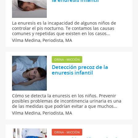
La enuresis es la incapacidad de algunos niños de
controlar el pis nocturno. Te contamos las causas
comunes y repetidas que existen en los casos
diagnosticados de enuresis infantil nocturna. ¿Qué es
Vilma Medina,
Periodista, MA
lo que coincide entre los distintos casos de enuresis?
Los médicos han encontrados unas pautas comunes.
Las causas más comunes de la enuresis infantil.
ORINA - MICCIÓN
Detección precoz de la
enuresis infantil
Cómo se detecta la enuresis en los niños. Prevenir
posibles problemas de incontinencia urinaria es una
de las medidas que podrían evitar a que muchos
lleguen a una enuresis. Detencción precoz de la
Vilma Medina,
Periodista, MA
enuresis infantil
ORINA - MICCIÓN