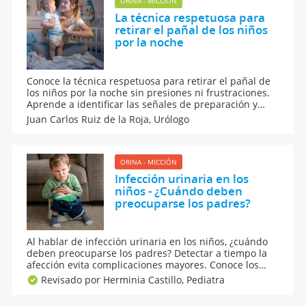
ORINA - MICCIÓN
La técnica respetuosa para
retirar el pañal de los niños
por la noche
Conoce la técnica respetuosa para retirar el pañal de
los niños por la noche sin presiones ni frustraciones.
Aprende a identificar las señales de preparación y
acompaña a tu hijo en el proceso con empatía, gracias
Juan Carlos Ruiz de la Roja,
Urólogo
a estos consejos prácticos basados en el control
natural de esfínteres. Una guía de crianza respetuosa.
ORINA - MICCIÓN
Infección urinaria en los
niños - ¿Cuándo deben
preocuparse los padres?
Al hablar de infección urinaria en los niños, ¿cuándo
deben preocuparse los padres? Detectar a tiempo la
afección evita complicaciones mayores. Conoce los
síntomas, causas y tratamientos comunes según la
Revisado por Herminia Castillo,
Pediatra
edad del pequeño. Aprende a prevenir la infección
urinaria infantil con hábitos de higiene adecuados.