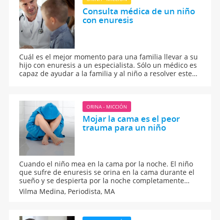
Consulta médica de un niño
con enuresis
Cuál es el mejor momento para una familia llevar a su
hijo con enuresis a un especialista. Sólo un médico es
capaz de ayudar a la familia y al niño a resolver este
problema. Qué ocurre en la primera consulta sobre
enuresis.
ORINA - MICCIÓN
Mojar la cama es el peor
trauma para un niño
Cuando el niño mea en la cama por la noche. El niño
que sufre de enuresis se orina en la cama durante el
sueño y se despierta por la noche completamente
mojado. Aunque los expertos afirman que esta
Vilma Medina,
Periodista, MA
enfermedad tiene cura y rápido tratamiento a base de
terapia educacional y apoyo farmacológico, continúa
siendo uno de los grandes problemas que enfrentan