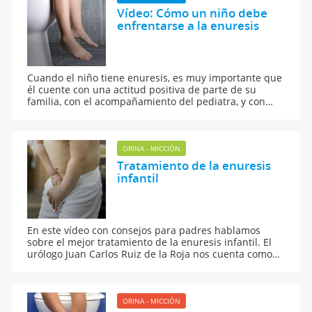
Vídeo: Cómo un niño debe
enfrentarse a la enuresis
Cuando el niño tiene enuresis, es muy importante que
él cuente con una actitud positiva de parte de su
familia, con el acompañamiento del pediatra, y con
algunos pequeños éxitos en su lucha contra la
enuresis.
ORINA - MICCIÓN
Tratamiento de la enuresis
infantil
En este vídeo con consejos para padres hablamos
sobre el mejor tratamiento de la enuresis infantil. El
urólogo Juan Carlos Ruiz de la Roja nos cuenta como
tratar la incontinencia urinaria infantil y qué podemos
hacer para evitar que los niños se hagan pis en la
cama.
ORINA - MICCIÓN