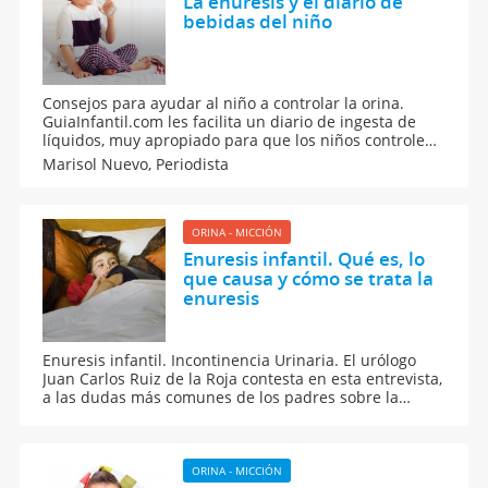
La enuresis y el diario de
bebidas del niño
Consejos para ayudar al niño a controlar la orina.
GuiaInfantil.com les facilita un diario de ingesta de
líquidos, muy apropiado para que los niños controlen
la cantidad de líquidos que ingieren. Con este diario,
Marisol Nuevo,
Periodista
el médico del niño podrá orientarse mejor y ayudar al
niño a que deje de mojar la cama.
ORINA - MICCIÓN
Enuresis infantil. Qué es, lo
que causa y cómo se trata la
enuresis
Enuresis infantil. Incontinencia Urinaria. El urólogo
Juan Carlos Ruiz de la Roja contesta en esta entrevista,
a las dudas más comunes de los padres sobre la
enuresis infantil.
ORINA - MICCIÓN