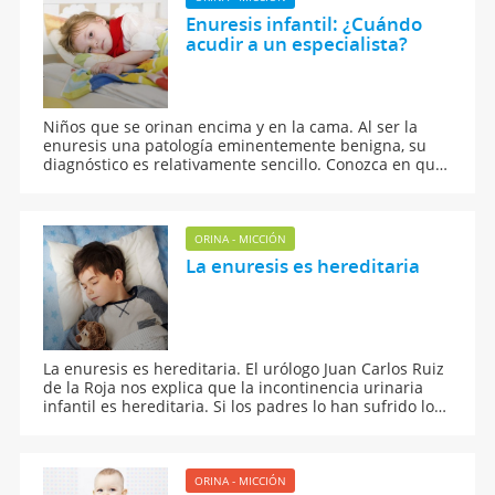
Enuresis infantil: ¿Cuándo
acudir a un especialista?
Niños que se orinan encima y en la cama. Al ser la
enuresis una patología eminentemente benigna, su
diagnóstico es relativamente sencillo. Conozca en qué
situaciones los padres deben llevar a su hijo a un
médico especialista.
ORINA - MICCIÓN
La enuresis es hereditaria
La enuresis es hereditaria. El urólogo Juan Carlos Ruiz
de la Roja nos explica que la incontinencia urinaria
infantil es hereditaria. Si los padres lo han sufrido los
niños tambien lo padecerán.
ORINA - MICCIÓN