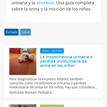
urinaria y la
enuresis
. Una guía completa
sobre la orina y la micción de los niños.
Portada
Salud
ORINA - MICCIÓN
La incontinencia urinaria o
pérdida involuntaria de
orina en los niños
Para diagnosticar la enuresis infantil, también
conocida como incontinencia urinaria o pérdida
involuntaria de orina en los niños, hay que considerar
distintos factores que pueden ser desencadenantes
Gretchen Borean,
Pediatra
de este trastorno: psicológicos, aprendizaje, orgánicos,
y otros. Aquí, todo lo que debes saber del tema.