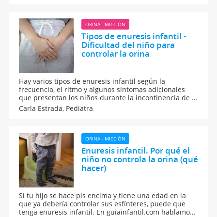
tonalidad y su color si el niño tiene alguna infección,
por ejemplo.
ORINA - MICCIÓN
Tipos de enuresis infantil -
Dificultad del niño para
controlar la orina
Hay varios tipos de enuresis infantil según la
frecuencia, el ritmo y algunos síntomas adicionales
que presentan los niños durante la incontinencia de la
orina. Es aconsejable que los padres tengan esto claro
Carla Estrada,
Pediatra
a la hora de llevar al niño a un especialista. Cuántos
más datos aporten al médico, mejor y más rápido será
el diagnóstico.
ORINA - MICCIÓN
Enuresis infantil. Por qué el
niño no controla la orina (qué
hacer)
Si tu hijo se hace pis encima y tiene una edad en la
que ya debería controlar sus esfínteres, puede que
tenga enuresis infantil. En guiainfantil.com hablamos