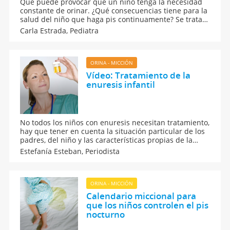
Qué puede provocar que un niño tenga la necesidad
constante de orinar. ¿Qué consecuencias tiene para la
salud del niño que haga pis continuamente? Se trata
de un trastorno renal conocido como poliuria que
Carla Estrada,
Pediatra
necesita el examen de un pediatra para determinar su
causa y poner un tratamiento.
ORINA - MICCIÓN
Vídeo: Tratamiento de la
enuresis infantil
No todos los niños con enuresis necesitan tratamiento,
hay que tener en cuenta la situación particular de los
padres, del niño y las características propias de la
enuresis que se presenta. Vídeo de Guiainfantil.com
Estefanía Esteban,
Periodista
sobre cómo los padres pueden ayudar a los hijos con
enuresis.
ORINA - MICCIÓN
Calendario miccional para
que los niños controlen el pis
nocturno