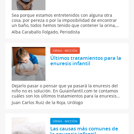
Sea porque estamos entretenidos con alguna otra
cosa, por pereza o por la imposibilidad de encontrar
un baño, todos hemos tenido que contener la orina,
alguna vez. Los peligros de aguantar las ganas de
Alba Caraballo Folgado,
Periodista
orinar por mucho tiempo y de forma repetida, para los
niños.
ORINA - MICCIÓN
Últimos tratamientos para la
enuresis infantil
Dejarlo pasar o pensar que ya pasará la enuresis del
niño no es solución. En Guiainfantil.com te contamos
cuáles son los últimos tratamientos para la enuresis
infantil. Según sea la causa de la enuresis en el niño
Juan Carlos Ruiz de la Roja,
Urólogo
hay un tratamiento u otro, desde farmacológico a
quirúrgico.
ORINA - MICCIÓN
Las causas más comunes de
la enuresis infantil