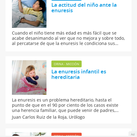
La actitud del niño ante la
enuresis
Cuando el niño tiene más edad es más fácil que se
acabe desanimando al ver que no mejora y sobre todo,
al percatarse de que la enuresis le condiciona sus
salidas y consecuentemente su vida social.
ORINA - MICCIÓN
La enuresis infantil es
hereditaria
La enuresis es un problema hereditario, hasta el
punto de que en el 90 por ciento de los casos existe
una herencia familiar, que puede venir de padres,
madres e incluso de familiares cercanos como los tíos.
Juan Carlos Ruiz de la Roja,
Urólogo
En el supuesto de que el padre y la madre se hayan
orinado, 75 por ciento de la descendencia tendrá el
problema y si solo el padre o la madre se han orinado,
Ad
aproximadamente el 50 por ciento de los hijos sufrirán
ORINA - MICCIÓN