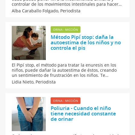
controlar de los movimientos intestinales para hacer
caca y de la orina para hacer pis. Te contamos los
Alba Caraballo Folgado,
Periodista
tipos de problemas de control de orina en niños y
cuándo se debe llevarlos al médico.
ORINA - MICCIÓN
Método Pipí stop: daña la
autoestima de los niños y no
controla el pis
El Pipí stop, el método para tratar la enuresis en los
niños, puede dañar la autoestima de éstos, creando
un sentimiento de frustración en los niños. Te
contamos en qué consiste y te presentamos
Lidia Nieto,
Periodista
alternativas para que tu hijo controle el pis y deje de
mojar la cama.
ORINA - MICCIÓN
Poliuria - Cuando el niño
tiene necesidad constante
de orinar