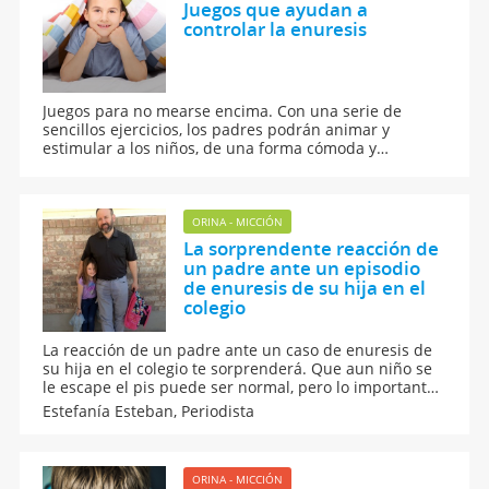
Juegos que ayudan a
controlar la enuresis
Juegos para no mearse encima. Con una serie de
sencillos ejercicios, los padres podrán animar y
estimular a los niños, de una forma cómoda y
divertida, a controlar la orina, para prevenir
problemas como la enuresis infantil.
ORINA - MICCIÓN
La sorprendente reacción de
un padre ante un episodio
de enuresis de su hija en el
colegio
La reacción de un padre ante un caso de enuresis de
su hija en el colegio te sorprenderá. Que aun niño se
le escape el pis puede ser normal, pero lo importante
es no perder los nervios si lo hace delante del resto de
Estefanía Esteban,
Periodista
niños.
ORINA - MICCIÓN