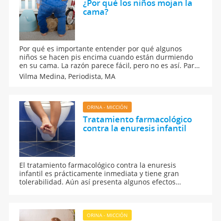
¿Por qué los niños mojan la
cama?
Por qué es importante entender por qué algunos
niños se hacen pis encima cuando están durmiendo
en su cama. La razón parece fácil, pero no es así. Para
los padres que tienen que levantarse todas las noches
Vilma Medina,
Periodista, MA
para cambiar las sábanas de la cama de su hijo, no es
tan sencillo.
ORINA - MICCIÓN
Tratamiento farmacológico
contra la enuresis infantil
El tratamiento farmacológico contra la enuresis
infantil es prácticamente inmediata y tiene gran
tolerabilidad. Aún así presenta algunos efectos
adversos, leves y transitorios, como dolor de cabeza,
náuseas, etc. Y sólo un médico especialista puede
prescribirlo.
ORINA - MICCIÓN