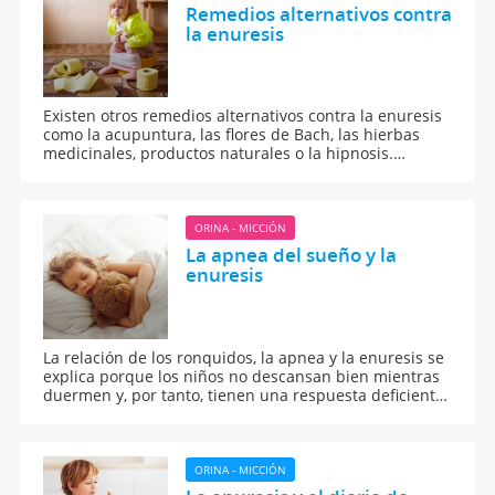
Remedios alternativos contra
la enuresis
Existen otros remedios alternativos contra la enuresis
como la acupuntura, las flores de Bach, las hierbas
medicinales, productos naturales o la hipnosis.
Conoce la eficacia y los resultados de cada una de
ellas.
ORINA - MICCIÓN
La apnea del sueño y la
enuresis
La relación de los ronquidos, la apnea y la enuresis se
explica porque los niños no descansan bien mientras
duermen y, por tanto, tienen una respuesta deficiente
a la hora de tener que levantarse cuando la vejiga está
llena.
ORINA - MICCIÓN