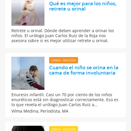
Qué es mejor para los niños,
retrete u orinal
Retrete u orinal. Dónde deben aprender a orinar los
niños. El urólogo Juan Carlos Ruiz de la Roja nos
asesora sobre si es mejor utilizar retrete u orinal.
ORINA - MICCIÓN
Cuando el niño se orina en la
cama de forma involuntaria
Enuresis infantil. Casi un 70 por ciento de los niños
enuréticos está sin diagnosticar correctamente. Eso es
lo que revela el urólogo Juan Carlos Ruiz a
GuiaInfantil.com y un reciente estudio de Ferring.
Vilma Medina,
Periodista, MA
ORINA - MICCIÓN