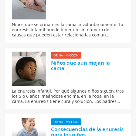
Niños que se orinan en la cama, involuntariamente. La
enuresis infantil puede tener un sin número de
causas que pueden estar relacionadas con un
desorden del dormir, con un desarrollo más lento que
lo normal del control de la vejiga, o con el resultado de
emociones y tensiones que requieren especial
atención.
ORINA - MICCIÓN
Niños que aún mojan la
cama
La enuresis infantil. Por qué algunos niños siguen, tras
los 5 o 6 años, meándose encima, en la ropa, en la
cama. La enuresis tiene cura y solución. Los padres
deben buscar ayuda y apoyar a los hijos con enuresis.
ORINA - MICCIÓN
Consecuencias de la enuresis
para los niños