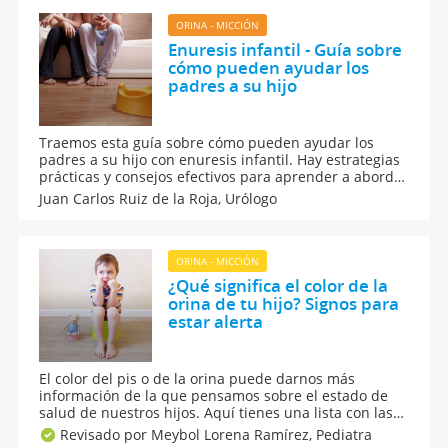
ORINA - MICCIÓN
Enuresis infantil - Guía sobre
cómo pueden ayudar los
padres a su hijo
Traemos esta guía sobre cómo pueden ayudar los
padres a su hijo con enuresis infantil. Hay estrategias
prácticas y consejos efectivos para aprender a abordar
este problema con empatía, paciencia y técnicas útiles
Juan Carlos Ruiz de la Roja,
Urólogo
que favorezcan el bienestar emocional y físico de tu
hijo, donde el apoyo es la clave.
ORINA - MICCIÓN
¿Qué significa el color de la
orina de tu hijo? Signos para
estar alerta
El color del pis o de la orina puede darnos más
información de la que pensamos sobre el estado de
salud de nuestros hijos. Aquí tienes una lista con las
principales causas que hacen que cambie el color de
Revisado por Meybol Lorena Ramírez,
Pediatra
la orina en los niños. El pis puede cambiar su