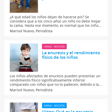
¿A qué edad los niños dejan de hacerse pis? Se
considera que a los cinco años un niño no debe mojar
la cama. Hasta ese momento, es normal que los niños
hayan pasado por diferentes etapas desde la primera
Marisol Nuevo,
Periodista
retirada del pañal durante el día, hasta que llegan al
control de esfínteres por la noche. Dejar pasar el
tiempo para ver si el niño empieza a controlar su
vejiga es un error.
ORINA - MICCIÓN
La enuresis y el rendimiento
físico de los niños
Los niños afectados de enuresis pueden presentar un
rendimiento físico significativamente inferior
comparado con niños que no lo padecen, debido a la
baja calidad del sueño que padecen. Los niños que se
Marisol Nuevo,
Periodista
orinan encima o en la cama duermen mal y eso acaba
afectando a su salud.
ORINA - MICCIÓN
Vídeo: Qué es la enuresis