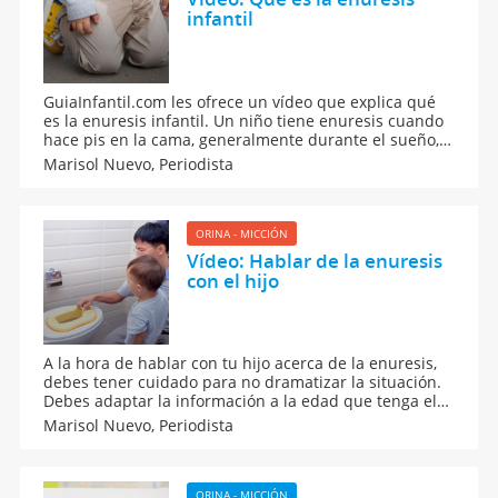
infantil
GuiaInfantil.com les ofrece un vídeo que explica qué
es la enuresis infantil. Un niño tiene enuresis cuando
hace pis en la cama, generalmente durante el sueño,
en la siesta o por la noche, de forma involuntaria, y a
Marisol Nuevo,
Periodista
una edad que teóricamente ya lo tenía que haber
controlado.
ORINA - MICCIÓN
Vídeo: Hablar de la enuresis
con el hijo
A la hora de hablar con tu hijo acerca de la enuresis,
debes tener cuidado para no dramatizar la situación.
Debes adaptar la información a la edad que tenga el
niño o la niña. Tu hijo debe saber que sus padres
Marisol Nuevo,
Periodista
están a su lado para ayudarle, aunque al principio le
cueste conseguirlo.
ORINA - MICCIÓN