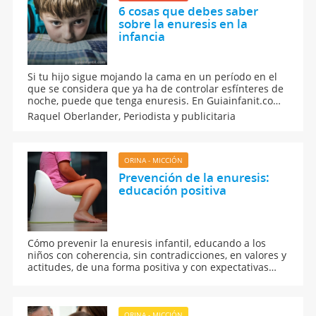
6 cosas que debes saber
sobre la enuresis en la
infancia
Si tu hijo sigue mojando la cama en un período en el
que se considera que ya ha de controlar esfínteres de
noche, puede que tenga enuresis. En Guiainfanit.com
te contamos 6 cosas que debes saber sobre la
Raquel Oberlander,
Periodista y publicitaria
enuresis en la infancia para ayudar a tu hijo a afrontar
este proceso.
ORINA - MICCIÓN
Prevención de la enuresis:
educación positiva
Cómo prevenir la enuresis infantil, educando a los
niños con coherencia, sin contradicciones, en valores y
actitudes, de una forma positiva y con expectativas
reales. Un buen modelo educativo para los padres que
quieran evitar a que su hijo tenga problemas como la
enuresis.
ORINA - MICCIÓN