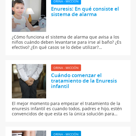
muchas familias aún en silencio.
ORINA - MICCIÓN
Enuresis: En qué consiste el
sistema de alarma
¿Cómo funciona el sistema de alarma que avisa a los
niños cuándo deben levantarse para irse al baño? ¿Es
efectivo? ¿En qué casos se lo debe utilizar?
GuiaInfantil.com junto a IncontinenciaInfantil tiene la
respuesta.
ORINA - MICCIÓN
Cuándo comenzar el
tratamiento de la Enuresis
infantil
El mejor momento para empezar el tratamiento de la
enuresis infantil es cuando todos, padres e hijo, estén
convencidos de que esta es la única solución para
conseguir que el niño deje de mojar la cama por las
noches.
ORINA - MICCIÓN