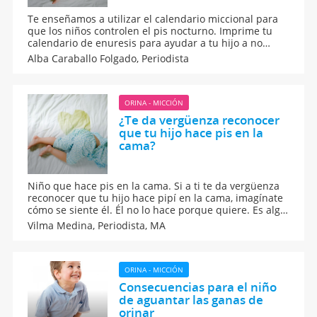
Te enseñamos a utilizar el calendario miccional para
que los niños controlen el pis nocturno. Imprime tu
calendario de enuresis para ayudar a tu hijo a no
orinarse de noche y poder decir adiós al pañal
Alba Caraballo Folgado,
Periodista
nocturno. Calendario para ayudar a los niños a
controlar sus ganas de orinar por las noches.
ORINA - MICCIÓN
¿Te da vergüenza reconocer
que tu hijo hace pis en la
cama?
Niño que hace pis en la cama. Si a ti te da vergüenza
reconocer que tu hijo hace pipí en la cama, imagínate
cómo se siente él. Él no lo hace porque quiere. Es algo
involuntario. Si te avergüenzas de eso, no le estarás
Vilma Medina,
Periodista, MA
ayudando en nada. Es necesario romper el tabú,
consultar un especialista, buscar las causas y el
tratamiento, para que la enuresis de tu hijo no sea
motivo de angustia y de sufrimiento para él.
ORINA - MICCIÓN
Consecuencias para el niño
de aguantar las ganas de
orinar