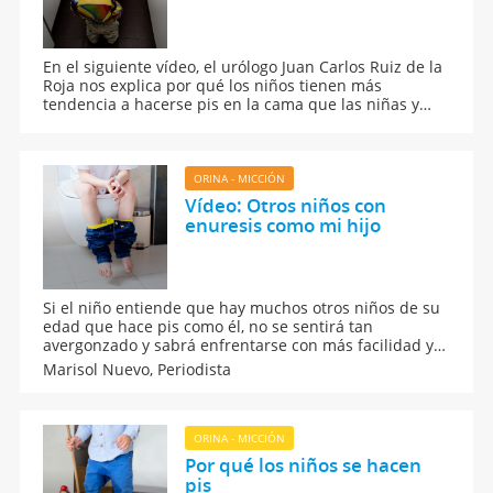
En el siguiente vídeo, el urólogo Juan Carlos Ruiz de la
Roja nos explica por qué los niños tienen más
tendencia a hacerse pis en la cama que las niñas y
cuáles son las principales causas de este trastorno
más propio del sexo masculino que del femenino.
ORINA - MICCIÓN
Vídeo: Otros niños con
enuresis como mi hijo
Si el niño entiende que hay muchos otros niños de su
edad que hace pis como él, no se sentirá tan
avergonzado y sabrá enfrentarse con más facilidad y
seguridad el problema. Es aconsejable que el niño
Marisol Nuevo,
Periodista
sepa que él no es el único niño con este problema
para que se motive a enfrentar el problema.
ORINA - MICCIÓN
Por qué los niños se hacen
pis