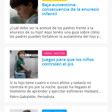
Baja autoestima:
consecuencia de la enuresis
infantil
¿Cuál debe ser la actitud de los padres frente a la
enuresis de su hijo? Aquí tenéis una guía sobre cómo
los padres pueden fortalecer la autoestima del hijo y
evitar que ésta se constituya en un agravante más de
la enfermedad.
ORINA - MICCIÓN
Juegos para que los niños
controlen el pis
Si tu hijo tiene cuatro o cinco añitos y todavía no
controla el pis por la noche, quizás ha llegado el
momento de aprender y ejercitar esfínteres mediante
el juego. Te damos algunos trucos para que los padres
Patro Gabaldón,
Periodista
enseñen a sus hijos a controlar la orina, de una forma
sencilla y divertida.