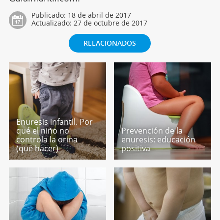
Publicado:
18 de abril de 2017
Actualizado:
27 de octubre de 2017
RELACIONADOS
Enuresis infantil. Por
qué el niño no
Prevención de la
controla la orina
enuresis: educación
(qué hacer)
positiva