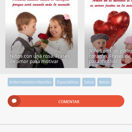
Niños con un globo
Niños con una rosa. Frases
corazón. Frases de
de amor para motivar
para motivar
Enfermedades infantiles
Especialistas
Salud
Bebés
COMENTAR