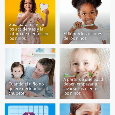
Guía para manejar
los accidentes y la
rotura de dientes en
El flúor y los dientes
los niños
de los niños
A partir de qué edad
Cuando el niño no
deben empezar a
quiere decir adiós al
lavarse los dientes
chupete
los niños