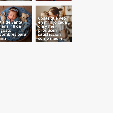
Cosas que veo
Día de Santa
en mi hijo cada
Elena, 18 de
día y me
agosto.
producen
Nombres para
satisfacción
niña
como madre