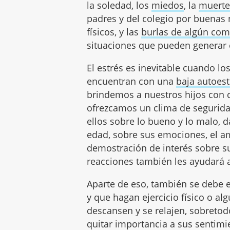
la soledad, los
miedos
, la
muert
padres y del colegio por buenas n
físicos, y las
burlas de algún co
situaciones que pueden generar e
El estrés es inevitable cuando lo
encuentran con una
baja autoes
brindemos a nuestros hijos con c
ofrezcamos un clima de segurid
ellos sobre lo bueno y lo malo,
edad, sobre sus emociones, el am
demostración de interés sobre s
reacciones también les ayudará a
Aparte de eso, también se debe 
y que hagan ejercicio físico o al
descansen y se relajen, sobreto
quitar importancia a sus sentim