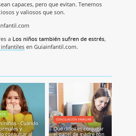
 sean capaces, pero que evitan. Tenemos
ciosos y valiosos que son.
Infantil.com
res a
Los niños también sufren de estrés
,
infantiles
en Guiainfantil.com.
CTA
CONCILIACIÓN FAMILIAR
en niños - Cuándo
ormales y
Qué difícil es conjugar
o consultar al
el papel de madre con