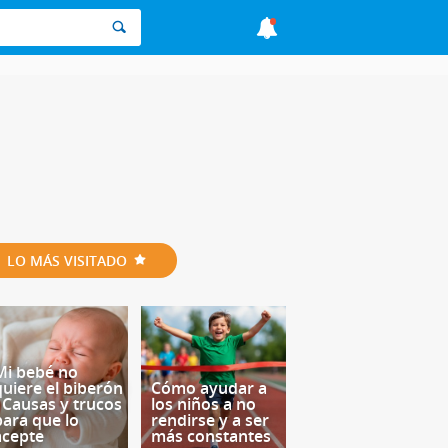
LO MÁS VISITADO
Mi bebé no
quiere el biberón
Cómo ayudar a
- Causas y trucos
los niños a no
para que lo
rendirse y a ser
acepte
más constantes