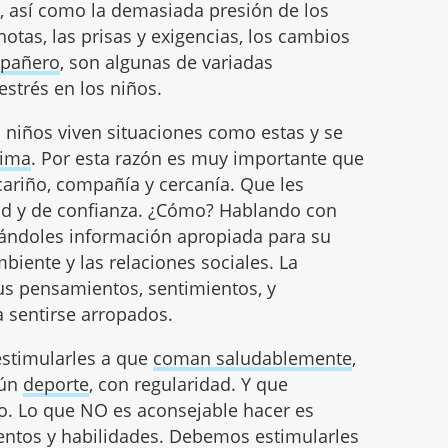
e
, así como la demasiada presión de los
otas, las prisas y exigencias, los cambios
mpañero
, son algunas de variadas
strés en los niños.
s niños viven situaciones como estas y se
tima
. Por esta razón es muy importante que
ariño, compañía y cercanía. Que les
ad y de confianza. ¿Cómo? Hablando con
 dándoles información apropiada para su
biente y las relaciones sociales. La
us pensamientos, sentimientos, y
 sentirse arropados.
estimularles a que
coman saludablemente
,
gún
deporte
, con regularidad. Y que
do. Lo que NO es aconsejable hacer es
ientos y habilidades. Debemos estimularles