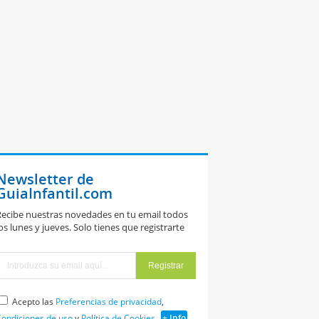
Newsletter de
GuiaInfantil.com
ecibe nuestras novedades en tu email todos
os lunes y jueves. Solo tienes que registrarte
Acepto las
Preferencias de privacidad
,
ondiciones de uso
y
Política de Cookies
+ Info