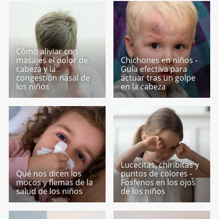
Cómo aliviar con
masajes el dolor de
Chichones en niños -
cabeza y la
Guía efectiva para
congestión nasal de
actuar tras un golpe
los niños
en la cabeza
Lucecitas, chiribitas y
Qué nos dicen los
puntos de colores -
mocos y flemas de la
Fosfenos en los ojos
salud de los niños
de los niños