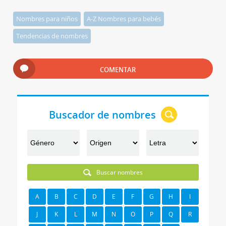
Nombres para niños
A-Z Nombres para bebés
Tendencias de nombres
COMENTAR
Buscador de nombres
Buscar nombres
A
B
C
D
E
F
G
H
I
J
K
L
M
N
O
P
Q
R