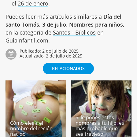
el
26 de enero
.
Puedes leer más artículos similares a
Día del
santo Tomás, 3 de julio. Nombres para niños
,
en la categoría de
Santos - Bíblicos
en
Guiainfantil.com.
Publicado:
2 de julio de 2025
Actualizado:
2 de julio de 2025
RELACIONADOS
Si le pones estos
Cómo elegir el
nombres a tu hijo, es
nombre del recién
más probable que
nacido
sea travieso