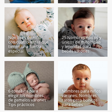
Nombres de niños
25 Nombres épicos y
con cuatro letras que
únicos de mitologías
tienen una fuerza
y leyendas para
especial
bebés varones
6 consejos para
Nombres para niños
elegir los nombres
varones. Nombres
de gemelos varones -
raros pero bonitos
Tips prácticos
para bebés