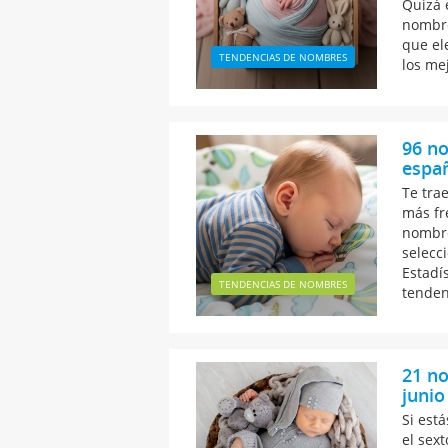
Quizá 
nombre
que ele
TENDENCIAS DE NOMBRES
los me
96 no
españ
Te tra
más fr
nombre
selecc
Estadí
TENDENCIAS DE NOMBRES
tenden
21 n
junio
Si está
el sex