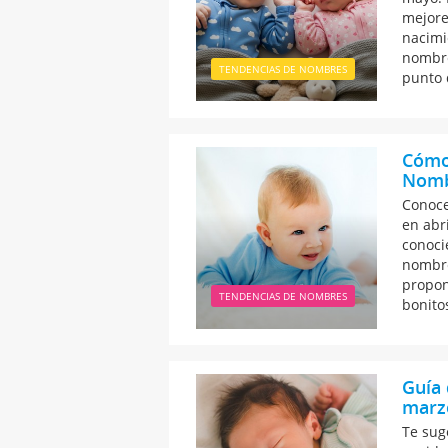
mejore
nacimi
nombre
TENDENCIAS DE NOMBRES
punto 
Cómo 
Nombr
Conoce
en abr
conoci
nombre
propon
TENDENCIAS DE NOMBRES
bonito
Guía 
marzo
Te sug