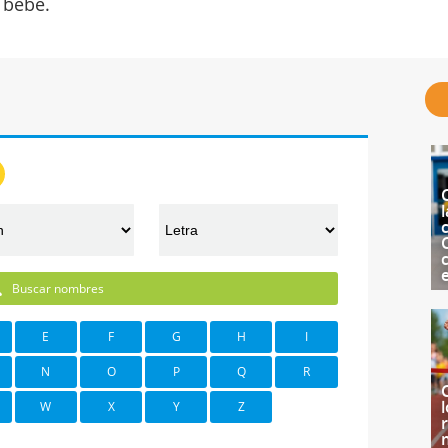
bebé.
l
c
Buscar nombres
E
F
G
H
I
N
O
P
Q
R
W
X
Y
Z