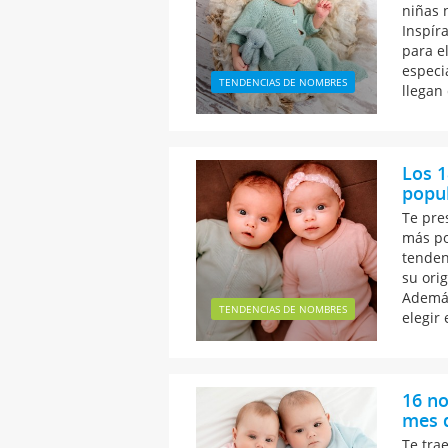
niñas 
Inspír
para e
especi
TENDENCIAS DE NOMBRES
llegan
Los 1
popu
Te pre
más po
tenden
su ori
Además
TENDENCIAS DE NOMBRES
elegir
16 no
mes 
Te tra