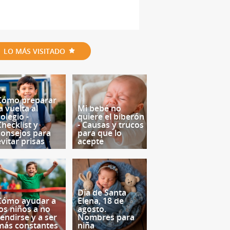
LO MÁS VISITADO
Cómo preparar
a vuelta al
Mi bebé no
olegio -
quiere el biberón
Checklist y
- Causas y trucos
consejos para
para que lo
evitar prisas
acepte
Día de Santa
Cómo ayudar a
Elena, 18 de
los niños a no
agosto.
rendirse y a ser
Nombres para
más constantes
niña