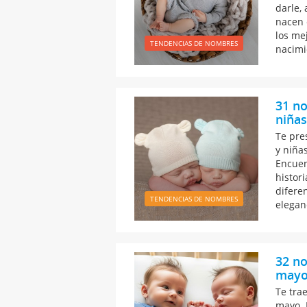
darle,
nacen 
los me
TENDENCIAS DE NOMBRES
nacimi
31 no
niñas
Te pre
y niña
Encuen
histor
diferen
TENDENCIAS DE NOMBRES
elegan
32 no
mayo
Te tra
mayo. 