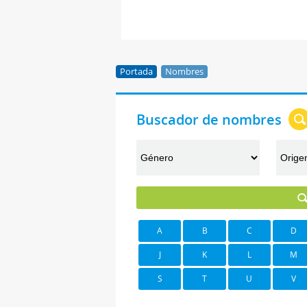
Portada
Nombres
Buscador de nombres
A
B
C
D
J
K
L
M
S
T
U
V