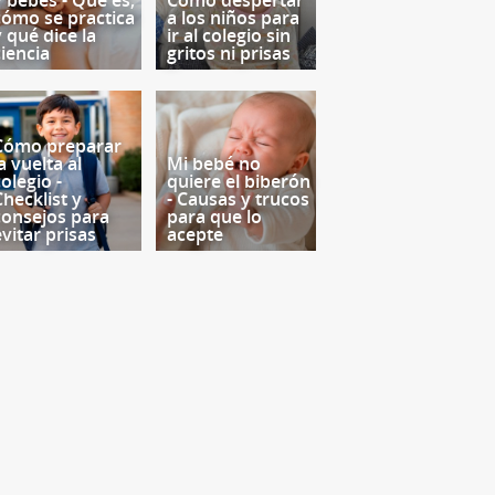
y bebés - Qué es,
Cómo despertar
cómo se practica
a los niños para
y qué dice la
ir al colegio sin
ciencia
gritos ni prisas
Cómo preparar
a vuelta al
Mi bebé no
olegio -
quiere el biberón
Checklist y
- Causas y trucos
consejos para
para que lo
evitar prisas
acepte