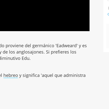
C
ardo proviene del germánico 'Eadweard' y es
 de los anglosajones. Si prefieres los
diminutivo Edu.
el
hebreo
y significa 'aquel que administra