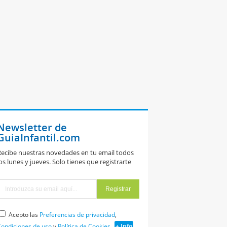
Newsletter de
GuiaInfantil.com
ecibe nuestras novedades en tu email todos
os lunes y jueves. Solo tienes que registrarte
Acepto las
Preferencias de privacidad
,
ondiciones de uso
y
Política de Cookies
+ Info