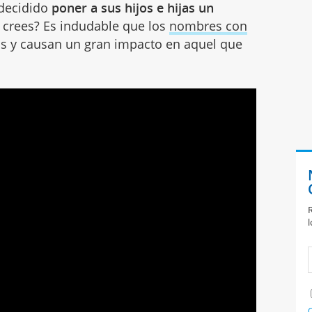
 decidido
poner a sus hijos e hijas un
o crees? Es indudable que los
nombres con
os y causan un gran impacto en aquel que
R
l
C