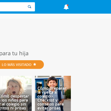
para tu hija
LO MÁS VISITADO
Cómo preparar
la vuelta al
Cómo despertar
colegio -
a los niños para
Checklist y
r al colegio sin
consejos para
ritos ni prisas
evitar prisas