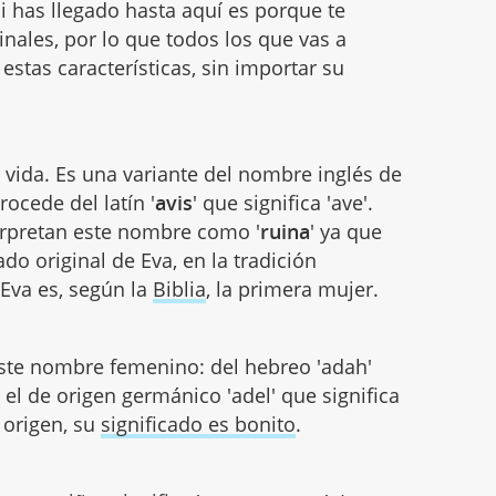
i has llegado hasta aquí es porque te
inales, por lo que todos los que vas a
stas características, sin importar su
a vida. Es una variante del nombre inglés de
ocede del latín '
avis
' que significa 'ave'.
erpretan este nombre como '
ruina
' ya que
do original de Eva, en la tradición
 Eva es, según la
Biblia
, la primera mujer.
este nombre femenino: del hebreo 'adah'
o el de origen germánico 'adel' que significa
u origen, su
significado es bonito
.