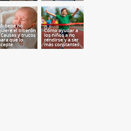
Mi bebé no
quiere el biberón
Cómo ayudar a
- Causas y trucos
los niños a no
para que lo
rendirse y a ser
acepte
más constantes