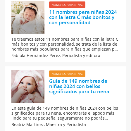
NOMBRES PARA NIÑAS
11 nombres para niñas 2024
con la letra C más bonitos y
con personalidad
Te traemos estos 11 nombres para niñas con la letra C
más bonitos y con personalidad, se trata de la lista de
nombres más populares para niñas que empiezan por
la tercera letra del abecedario. Busca aquí entre los
Fabiola Hernández Pérez,
Periodista y editora
nombres para niñas más frecuentes que empiezan
por la C para elegir el nombre de tu bebé.
NOMBRES PARA NIÑAS
Guía de 149 nombres de
niñas 2024 con bellos
significados para tu nena
En esta guía de 149 nombres de niñas 2024 con bellos
significados para tu nena, encontrarás el apodo más
lindo para tu pequeña, seguramente no podrás
decidirte por uno en específico, por lo que puedes
Beatriz Martínez,
Maestra y Periodista
combinarlos entre sí. Todos te fascinarán porque son