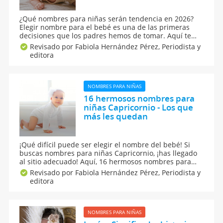
¿Qué nombres para niñas serán tendencia en 2026?
Elegir nombre para el bebé es una de las primeras
decisiones que los padres hemos de tomar. Aquí te
ofrecemos más de 1000 opciones de nombres de
Revisado por Fabiola Hernández Pérez,
Periodista y
niñas 2026. Un listado completo con nombres de
editora
mujer cortos, dulces, no comunes... ¡para todos los
gustos!
NOMBRES PARA NIÑAS
16 hermosos nombres para
niñas Capricornio - Los que
más les quedan
¡Qué difícil puede ser elegir el nombre del bebé! Si
buscas nombres para niñas Capricornio, ¡has llegado
al sitio adecuado! Aquí, 16 hermosos nombres para
niñas Capricornio, los que más les quedan a quienes
Revisado por Fabiola Hernández Pérez,
Periodista y
nacen bajo la influencia del signo de la cabra, así
editora
como su significado y origen. Los amarás.
NOMBRES PARA NIÑAS