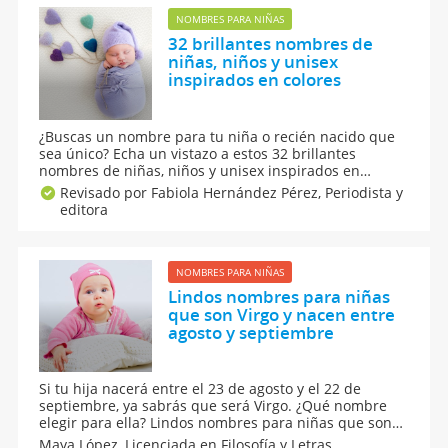
NOMBRES PARA NIÑAS
32 brillantes nombres de
niñas, niños y unisex
inspirados en colores
¿Buscas un nombre para tu niña o recién nacido que
sea único? Echa un vistazo a estos 32 brillantes
nombres de niñas, niños y unisex inspirados en
colores. Te contamos cuál es el significado de cada
Revisado por Fabiola Hernández Pérez,
Periodista y
uno de estos nombres pensados para pequeñas, niños
editora
o quizá unisex para que no te cueste decidir el que te
guste.
NOMBRES PARA NIÑAS
Lindos nombres para niñas
que son Virgo y nacen entre
agosto y septiembre
Si tu hija nacerá entre el 23 de agosto y el 22 de
septiembre, ya sabrás que será Virgo. ¿Qué nombre
elegir para ella? Lindos nombres para niñas que son
Virgo y nacen entre agosto y septiembre y que estarán
Maya López,
Licenciada en Filosofía y Letras