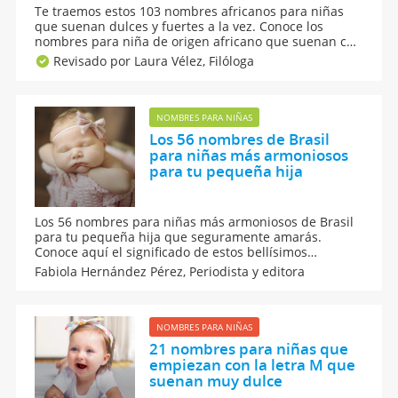
Te traemos estos 103 nombres africanos para niñas
que suenan dulces y fuertes a la vez. Conoce los
nombres para niña de origen africano que suenan con
mucha fuerza y al mismo tiempo son tiernos. En este
Revisado por Laura Vélez,
Filóloga
listado de nombres femeninos provenientes de África
son tan tiernos y fuertes, que amarás su significado.
NOMBRES PARA NIÑAS
Los 56 nombres de Brasil
para niñas más armoniosos
para tu pequeña hija
Los 56 nombres para niñas más armoniosos de Brasil
para tu pequeña hija que seguramente amarás.
Conoce aquí el significado de estos bellísimos
nombres para niñas de origen brasileño que suenan
Fabiola Hernández Pérez,
Periodista y editora
muy armónicos y que te enamorarán, incluso puedes
combinarlos entre ellos y obtener un nombre muy
original.
NOMBRES PARA NIÑAS
21 nombres para niñas que
empiezan con la letra M que
suenan muy dulce