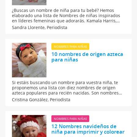
¿Buscas un nombre de niña para tu bebé? Hemos
elaborado una lista de Nombres de niñas inspirados
en líderes femeninas que adorarás. Kamala Harris,
Greta Thunberg o Malala Yousafzai son solo algunas
Sandra Llorente,
Periodista
de las ideas de nombres para niñas que hemos
preparado para ti.
NOMBRES PARA NIÑAS
10 nombres de origen azteca
para niñas
Si estáis buscando un nombre para vuestra niña, te
proponemos una lista con diez nombres de origen
azteca populares para recién nacidas. Son nombres
de origen náhuatl, una lengua de los ancestros
Cristina González,
Periodista
mexicanos. Nombres indígenas que suenan bien y
tienen un bonito significado.
NOMBRES PARA NIÑAS
12 Nombres navideños de
niña para imprimir y colorear