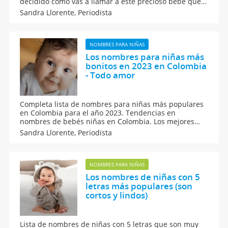
decidido cómo vas a llamar a este precioso bebé que
está en tu tripa. Encontrarás nombres que nunca
Sandra Llorente,
Periodista
pasan de moda, nombres para niñas con encanto y
nombres compuestos con Guadalupe.
NOMBRES PARA NIÑAS
Los nombres para niñas más
bonitos en 2023 en Colombia
- Todo amor
Completa lista de nombres para niñas más populares
en Colombia para el año 2023. Tendencias en
nombres de bebés niñas en Colombia. Los mejores
nombres para niñas en Colombia con su origen y
Sandra Llorente,
Periodista
significado. Encuentra en esta lista el nombre perfecto
para tu hija.
NOMBRES PARA NIÑAS
Los nombres de niñas con 5
letras más populares (son
cortos y lindos)
Lista de nombres de niñas con 5 letras que son muy