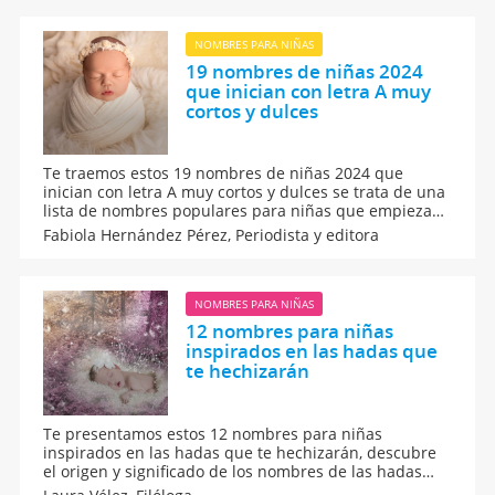
de distintos orígenes, ¡los amarás!
NOMBRES PARA NIÑAS
19 nombres de niñas 2024
que inician con letra A muy
cortos y dulces
Te traemos estos 19 nombres de niñas 2024 que
inician con letra A muy cortos y dulces se trata de una
lista de nombres populares para niñas que empiezan
por la primera letra del alfabeto. Busca entre estos
Fabiola Hernández Pérez,
Periodista y editora
nombres para niñas más frecuentes que son muy
dulces, cortos y populares para elegir el nombre de tu
bebé.
NOMBRES PARA NIÑAS
12 nombres para niñas
inspirados en las hadas que
te hechizarán
Te presentamos estos 12 nombres para niñas
inspirados en las hadas que te hechizarán, descubre
el origen y significado de los nombres de las hadas
para que los puedas elegir para tu hija. Seguramente