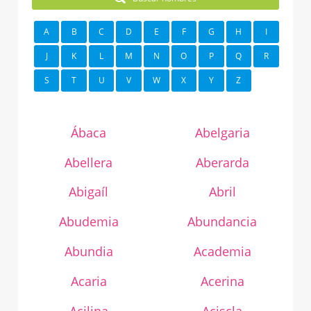
A
B
C
D
E
F
G
H
I
J
K
L
M
N
O
P
Q
R
S
T
U
V
W
X
Y
Z
Ábaca
Abelgaria
Abellera
Aberarda
Abigaíl
Abril
Abudemia
Abundancia
Abundia
Academia
Acaria
Acerina
Acilina
Aciscla