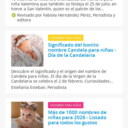
niña Valentina que también se festeja el 25 de julio, en
honor a San Valentín, quien es el patrón de los
enamorados, cuyo patronazgo se debe a la
Revisado por Fabiola Hernández Pérez,
Periodista y
coincidencia de la fecha de su fiesta de santo con la
editora
de una celebración pagana de la fertilidad y el amor.
NOMBRES PARA NIÑAS
Significado del bonito
nombre Candela para niñas -
Día de la Candelaria
Descubre el significado y el origen del nombre de
Candela para niñas. El día de la Virgen de la
Candelaria se celebra el 2 de febrero. Curiosidades
sobre el nombre de Candela para niñas. Las niñas que
Estefanía Esteban,
Periodista
se llaman Candela o Candelaria, son sinceras y
seguras en sí mismas. Irradian confianza y serenidad.
NOMBRES PARA NIÑAS
Más de 1000 nombres de
niñas para 2026 - Listado
para todos los gustos