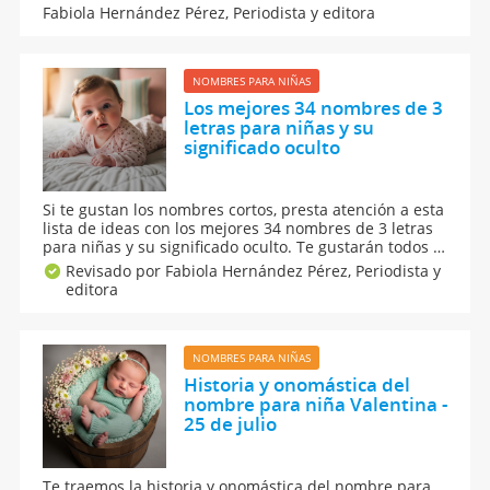
Hipatia, abrieron el camino a las mujeres, y se
Fabiola Hernández Pérez,
Periodista y editora
merecen un homenaje. Aquí, 24 nombres para niña
inspirados en científicas que tu hija llevará con
orgullo.
NOMBRES PARA NIÑAS
Los mejores 34 nombres de 3
letras para niñas y su
significado oculto
Si te gustan los nombres cortos, presta atención a esta
lista de ideas con los mejores 34 nombres de 3 letras
para niñas y su significado oculto. Te gustarán todos y
los amarás tanto que te resultará difícil elegir el
Revisado por Fabiola Hernández Pérez,
Periodista y
nombre de tu pequeña. Bonitos y con mucha
editora
musicalidad, así son estos nombres cortos.
NOMBRES PARA NIÑAS
Historia y onomástica del
nombre para niña Valentina -
25 de julio
Te traemos la historia y onomástica del nombre para