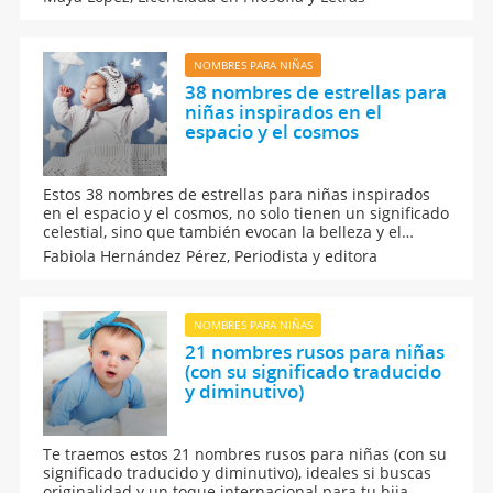
en consonancia con las características de las niñas
Virgo.
NOMBRES PARA NIÑAS
38 nombres de estrellas para
niñas inspirados en el
espacio y el cosmos
Estos 38 nombres de estrellas para niñas inspirados
en el espacio y el cosmos, no solo tienen un significado
celestial, sino que también evocan la belleza y el
misterio del universo. Encuentra la inspiración ideal
Fabiola Hernández Pérez,
Periodista y editora
para el nombre de tu pequeña bebé. Aquí los
nombres más brillantes y únicos para tu hija.
NOMBRES PARA NIÑAS
21 nombres rusos para niñas
(con su significado traducido
y diminutivo)
Te traemos estos 21 nombres rusos para niñas (con su
significado traducido y diminutivo), ideales si buscas
originalidad y un toque internacional para tu hija.