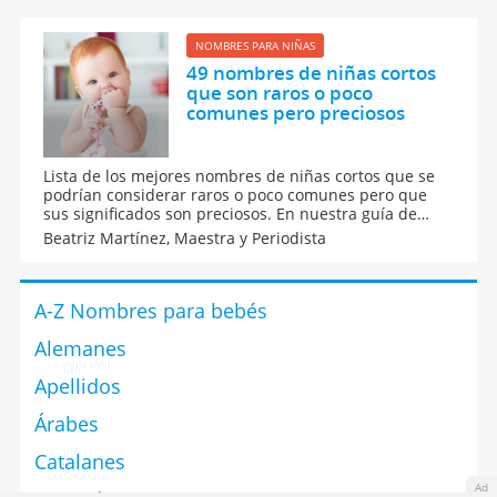
sus bebés recién nacidos.
NOMBRES PARA NIÑAS
49 nombres de niñas cortos
que son raros o poco
comunes pero preciosos
Lista de los mejores nombres de niñas cortos que se
podrían considerar raros o poco comunes pero que
sus significados son preciosos. En nuestra guía de
nombres para bebés te contamos el origen y
Beatriz Martínez,
Maestra y Periodista
significado de cada uno de estos nombres para niñas
que te van a gustar mucho para llamar a tu hija.
A-Z Nombres para bebés
Alemanes
Apellidos
Árabes
Catalanes
Ad