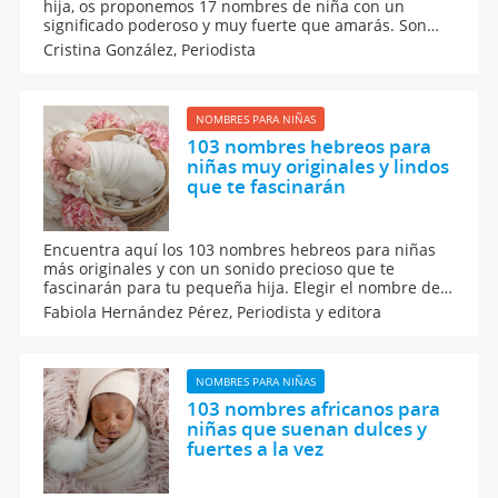
hija, os proponemos 17 nombres de niña con un
significado poderoso y muy fuerte que amarás. Son
bonitas ideas de nombres femeninos con los
Cristina González,
Periodista
significados más poderosos. Se trata de apodos
fuertes y poderosos para la bebé que muy pronto va a
nacer.
NOMBRES PARA NIÑAS
103 nombres hebreos para
niñas muy originales y lindos
que te fascinarán
Encuentra aquí los 103 nombres hebreos para niñas
más originales y con un sonido precioso que te
fascinarán para tu pequeña hija. Elegir el nombre de
tu recién nacida es una tarea compleja porque implica
Fabiola Hernández Pérez,
Periodista y editora
seleccionar a conciencia cómo se llamará tu bebé con
base en su personalidad, por eso aquí te ayudaremos.
NOMBRES PARA NIÑAS
103 nombres africanos para
niñas que suenan dulces y
fuertes a la vez