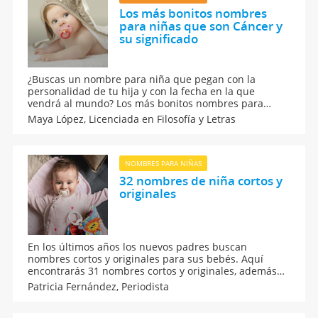
Los más bonitos nombres
para niñas que son Cáncer y
su significado
¿Buscas un nombre para niña que pegan con la
personalidad de tu hija y con la fecha en la que
vendrá al mundo? Los más bonitos nombres para
niñas que son Cáncer y su significado completo.
Maya López,
Licenciada en Filosofía y Letras
Perfecto para esas niñas que nacen entre el 22 de
junio y el 21 de julio.
NOMBRES PARA NIÑAS
32 nombres de niña cortos y
originales
En los últimos años los nuevos padres buscan
nombres cortos y originales para sus bebés. Aquí
encontrarás 31 nombres cortos y originales, además
de su significado y origen del mundo para que tengas
Patricia Fernández,
Periodista
alternativas donde elegir. No te pierdas esta guía de
nombres de niñas para tu bebé que va a nacer.