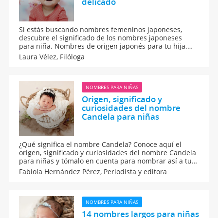
delicado
Si estás buscando nombres femeninos japoneses,
descubre el significado de los nombres japoneses
para niña. Nombres de origen japonés para tu hija.
Nombres japoneses que te va a encantar para niñas.
Laura Vélez,
Filóloga
Desde Guiainfantil te ofrecemos una lista con los
nombres japoneses para niña más conocidos.
NOMBRES PARA NIÑAS
Origen, significado y
curiosidades del nombre
Candela para niñas
¿Qué significa el nombre Candela? Conoce aquí el
origen, significado y curiosidades del nombre Candela
para niñas y tómalo en cuenta para nombrar así a tu
pequeña recién nacida. Es un nombre muy bonito que
Fabiola Hernández Pérez,
Periodista y editora
te gustará bastante. Está directamente relacionado
con la advocación de la Virgen de la Candelaria.
NOMBRES PARA NIÑAS
14 nombres largos para niñas