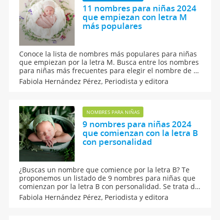
11 nombres para niñas 2024
que empiezan con letra M
más populares
Conoce la lista de nombres más populares para niñas
que empiezan por la letra M. Busca entre los nombres
para niñas más frecuentes para elegir el nombre de tu
bebé y que seguramente te fascinarán. Son apodos
Fabiola Hernández Pérez,
Periodista y editora
muy dulces y que se han colocado en la cima de a
popularidad, todos son lindísimos.
NOMBRES PARA NIÑAS
9 nombres para niñas 2024
que comienzan con la letra B
con personalidad
¿Buscas un nombre que comience por la letra B? Te
proponemos un listado de 9 nombres para niñas que
comienzan por la letra B con personalidad. Se trata de
una selección de nombres de niña muy bonitos y con
Fabiola Hernández Pérez,
Periodista y editora
un original significado. Seguramente te enamorarás
de cualquiera de ellos, ¡garantizado!