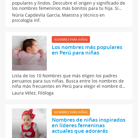
populares y lindos. Descubre el origen y significado de
los nombres femeninos más bonitos para tu hija. Si
buscas nombres cortos para bebés niña revisa esta
Núria Capdevila García,
Maestra y técnico en
lista de nombres para niñas: Laura, María, Lucía, Irene
psicología inf.
y Marta. Mejores nombres de niña.
NOMBRES PARA NIÑAS
Los nombres más populares
en Perú para niñas
Lista de los 10 Nombres que más eligen los padres
peruanos para sus niñas. Busca entre los nombres de
niña más frecuentes en Perú para elegir el nombre de
tu bebé. Si deseas ponerle un nombre peruano a tu
Laura Vélez,
Filóloga
niña, te sugerimos un listado de los 10 nombres
femeninos más populares en Perú.
NOMBRES PARA NIÑAS
Nombres de niñas inspirados
en líderes femeninas
actuales que adorarás