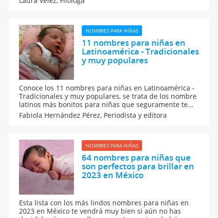
Laura Vélez,
Filóloga
estos apodos serán de tu agrado, tanto que no sabrás
por cuál decidirte. ¡Todos son mágicos y hermosos!
NOMBRES PARA NIÑAS
11 nombres para niñas en
Latinoamérica - Tradicionales
y muy populares
Conoce los 11 nombres para niñas en Latinoamérica -
Tradicionales y muy populares, se trata de los nombre
latinos más bonitos para niñas que seguramente te
van a gustar mucho. Entre esta selección de nombres
Fabiola Hernández Pérez,
Periodista y editora
de origen latinos para niña está el que podrás elegir
para tu pequeña, ¡lee el significado de todos!
NOMBRES PARA NIÑAS
64 nombres para niñas que
son perfectos para brillar en
2023 en México
Esta lista con los más lindos nombres para niñas en
2023 en México te vendrá muy bien si aún no has