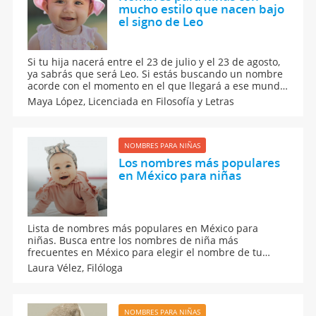
mucho estilo que nacen bajo
el signo de Leo
Si tu hija nacerá entre el 23 de julio y el 23 de agosto,
ya sabrás que será Leo. Si estás buscando un nombre
acorde con el momento en el que llegará a ese mundo,
no te pierdas estos nombres para niñas con mucho
Maya López,
Licenciada en Filosofía y Letras
estilo que nacen bajo el signo de Leo.
NOMBRES PARA NIÑAS
Los nombres más populares
en México para niñas
Lista de nombres más populares en México para
niñas. Busca entre los nombres de niña más
frecuentes en México para elegir el nombre de tu
bebé. Te proponemos nombres para niñas que son los
Laura Vélez,
Filóloga
más frecuentes entre los bebés recién nacidos en
ciudades como Ciudad de México, Monterrey o
Guadalajara.
NOMBRES PARA NIÑAS