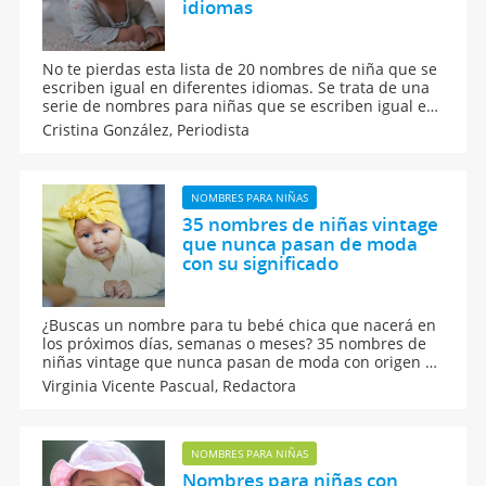
idiomas
No te pierdas esta lista de 20 nombres de niña que se
escriben igual en diferentes idiomas. Se trata de una
serie de nombres para niñas que se escriben igual en
francés, español, inglés, italiano y portugués. Listado
Cristina González,
Periodista
de nombres femeninos que suenan bien en cualquier
idioma.
NOMBRES PARA NIÑAS
35 nombres de niñas vintage
que nunca pasan de moda
con su significado
¿Buscas un nombre para tu bebé chica que nacerá en
los próximos días, semanas o meses? 35 nombres de
niñas vintage que nunca pasan de moda con origen y
su significado. Una completa guía de nombres para
Virginia Vicente Pascual,
Redactora
niñas en la que seguro que se encuentra el de tu
princesa.
NOMBRES PARA NIÑAS
Nombres para niñas con