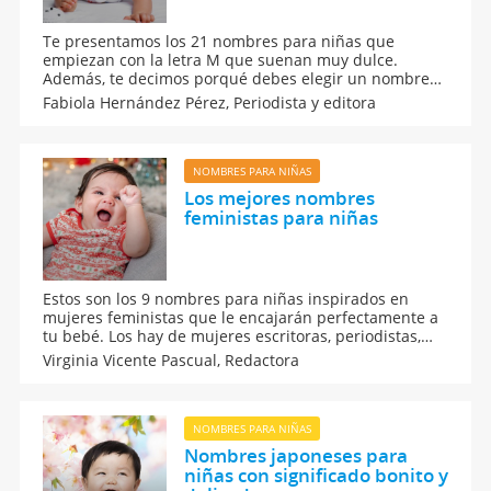
Te presentamos los 21 nombres para niñas que
empiezan con la letra M que suenan muy dulce.
Además, te decimos porqué debes elegir un nombre
con M para tu bebé, así que aquí conocerás los
Fabiola Hernández Pérez,
Periodista y editora
nombres para niñas con inicial M que se oyen muy
dulces y tiernos, y que son ideales para tu hija. ¡Todos
te encantarán!
NOMBRES PARA NIÑAS
Los mejores nombres
feministas para niñas
Estos son los 9 nombres para niñas inspirados en
mujeres feministas que le encajarán perfectamente a
tu bebé. Los hay de mujeres escritoras, periodistas,
deportistas, pintoras... que lucharon por sus Derechos,
Virginia Vicente Pascual,
Redactora
para que puedas elegir entre una gran variedad. ¿Qué
tal Clara? ¿Rosalía? ¿Frida?
NOMBRES PARA NIÑAS
Nombres japoneses para
niñas con significado bonito y