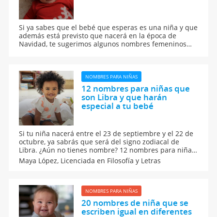
Si ya sabes que el bebé que esperas es una niña y que
además está previsto que nacerá en la época de
Navidad, te sugerimos algunos nombres femeninos
relacionados con esta fiesta navideña. Nombres como
Belén, Natalia, María, Gloria... pueden ser una buena
opción para el nombre de tu bebé.
NOMBRES PARA NIÑAS
12 nombres para niñas que
son Libra y que harán
especial a tu bebé
Si tu niña nacerá entre el 23 de septiembre y el 22 de
octubre, ya sabrás que será del signo zodiacal de
Libra. ¿Aún no tienes nombre? 12 nombres para niñas
que son Libra y que harán especial a tu bebé. Además
Maya López,
Licenciada en Filosofía y Letras
te contamos cómo son las niñas que nacen bajo este
signo del zodiaco.
NOMBRES PARA NIÑAS
20 nombres de niña que se
escriben igual en diferentes