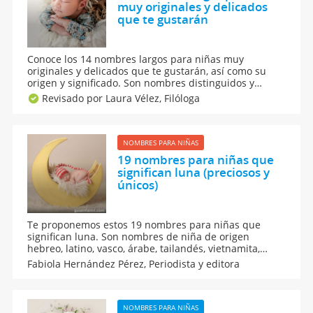
muy originales y delicados
que te gustarán
Conoce los 14 nombres largos para niñas muy
originales y delicados que te gustarán, así como su
origen y significado. Son nombres distinguidos y
largos para tu bebé recién nacida, cada uno de ellos
Revisado por Laura Vélez,
Filóloga
con una fuerza y personalidad únicas. Busca en esta
lista de nombres largos el ideal para tu hija.
NOMBRES PARA NIÑAS
19 nombres para niñas que
significan luna (preciosos y
únicos)
Te proponemos estos 19 nombres para niñas que
significan luna. Son nombres de niña de origen
hebreo, latino, vasco, árabe, tailandés, vietnamita,
quechua o griego unidos todos por un mismo
Fabiola Hernández Pérez,
Periodista y editora
significado: luna. Sabemos que te encantarán y no
sabrás cuál escoger para tu pequeña recién nacida.
NOMBRES PARA NIÑAS