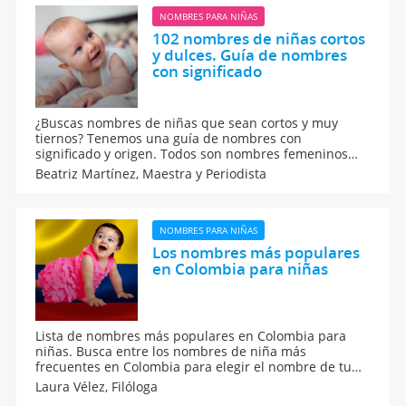
NOMBRES PARA NIÑAS
102 nombres de niñas cortos
y dulces. Guía de nombres
con significado
¿Buscas nombres de niñas que sean cortos y muy
tiernos? Tenemos una guía de nombres con
significado y origen. Todos son nombres femeninos
que quedarán muy bien en los bebés. Si buscas
Beatriz Martínez,
Maestra y Periodista
nombres femeninos para llamar a tu hija a punto de
nacer, revisa esta lista de nombres para niñas bonitas
y fuertes.
NOMBRES PARA NIÑAS
Los nombres más populares
en Colombia para niñas
Lista de nombres más populares en Colombia para
niñas. Busca entre los nombres de niña más
frecuentes en Colombia para elegir el nombre de tu
bebé. Te contamos los nombres femeninos más
Laura Vélez,
Filóloga
usados y preferidos por los padres colombianos para