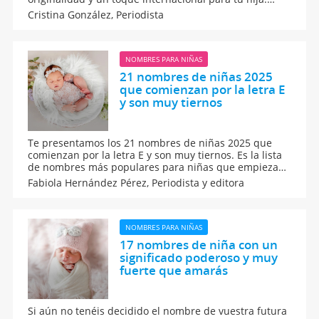
Cada nombre incluye su origen, significado y
Cristina González,
Periodista
diminutivo cariñoso más usado, sin duda, una lista
perfecta para inspirarte al elegir el nombre de tu
nena.
NOMBRES PARA NIÑAS
21 nombres de niñas 2025
que comienzan por la letra E
y son muy tiernos
Te presentamos los 21 nombres de niñas 2025 que
comienzan por la letra E y son muy tiernos. Es la lista
de nombres más populares para niñas que empiezan
por esta letra. Busca entre estos nombres para niñas
Fabiola Hernández Pérez,
Periodista y editora
más frecuentes para que puedas elegir el nombre
más lindo para tu bebé. Te encantarán.
NOMBRES PARA NIÑAS
17 nombres de niña con un
significado poderoso y muy
fuerte que amarás
Si aún no tenéis decidido el nombre de vuestra futura