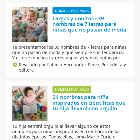
NOMBRES PARA NIÑAS
Largos y bonitos - 39
nombres de 7 letras para
niñas que no pasan de moda
Te presentamos los 39 nombres de 7 letras para niñas
que no pasan de moda y que siempre son tendencia.
Y es que muchos futuros papás y mamás optan por
nombres largos para niñas porque se relacionan con
Revisado por Fabiola Hernández Pérez,
Periodista y
bebés con mucha personalidad y porque poseen una
editora
melódica armoniosidad. Conócelos todos.
NOMBRES PARA NIÑAS
24 nombres para niña
inspirados en científicas que
tu hija llevará con orgullo
Tu hija sentirá orgullo al llevar alguno de estos
nombres para niñas inspirados en científicas de las
distintas épocas. Todas ellas, como Marie Curie o