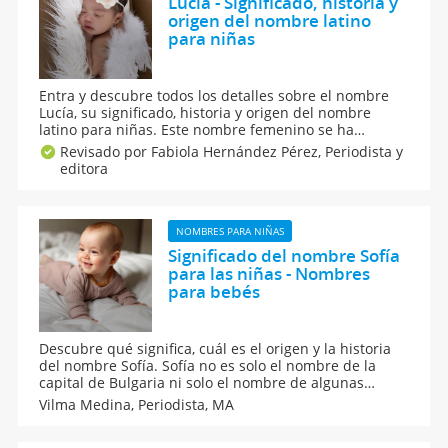
Lucía - Significado, historia y
origen del nombre latino
para niñas
Entra y descubre todos los detalles sobre el nombre
Lucía, su significado, historia y origen del nombre
latino para niñas. Este nombre femenino se ha
convertido en uno de los nombres preferidos por los
Revisado por Fabiola Hernández Pérez,
Periodista y
padres para sus hijas. Si estás buscando un nombre
editora
para tu niña, Lucía puede ser una buena opción.
NOMBRES PARA NIÑAS
Significado del nombre Sofía
para las niñas - Nombres
para bebés
Descubre qué significa, cuál es el origen y la historia
del nombre Sofía. Sofía no es solo el nombre de la
capital de Bulgaria ni solo el nombre de algunas
princesas y reinas, Sofía puede convertirse en un
Vilma Medina,
Periodista, MA
nombre ideal para la niña que esperas. Te contamos
todos los detalles sobre este nombre.