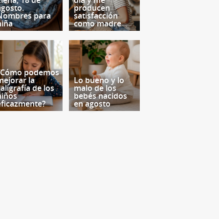
Elena, 18 de
día y me
agosto.
producen
Nombres para
satisfacción
niña
como madre
¿Cómo podemos
mejorar la
Lo bueno y lo
aligrafía de los
malo de los
niños
bebés nacidos
eficazmente?
en agosto