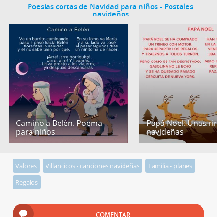
Poesías cortas de Navidad para niños - Postales
navideños
Camino a Belén. Poema
Papá Noel. Unas r
para niños
navideñas
Valores
Villancicos - canciones navideñas
Familia - planes
Regalos
COMENTAR