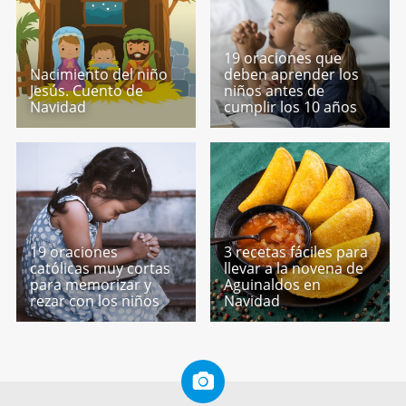
19 oraciones que
Nacimiento del niño
deben aprender los
Jesús. Cuento de
niños antes de
Navidad
cumplir los 10 años
19 oraciones
3 recetas fáciles para
católicas muy cortas
llevar a la novena de
para memorizar y
Aguinaldos en
rezar con los niños
Navidad