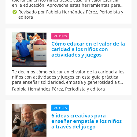
en la educación. Aprovecha estas herramientas para
educar en este valor a tu hijo, ya que la tolerancia es
Revisado por Fabiola Hernández Pérez,
Periodista y
fundamental para evitar problemas o conflictos y
editora
mejorar la relación del pequeño con los demás.
VALORES
Cómo educar en el valor de la
caridad a los niños con
actividades y juegos
Te decimos cómo educar en el valor de la caridad a los
niños con actividades y juegos en esta guía práctica
para enseñar solidaridad, empatía y generosidad a tus
hijos. Aquí, cómo explicar la caridad de una forma
Fabiola Hernández Pérez,
Periodista y editora
sencilla y divertida con ideas, ejemplos y dinámicas
que inspiran a los niños a ayudar.
VALORES
6 ideas creativas para
enseñar empatía a los niños
a través del juego