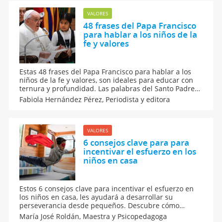
sus familiares y amigos.
VALORES
48 frases del Papa Francisco
para hablar a los niños de la
fe y valores
Estas 48 frases del Papa Francisco para hablar a los
niños de la fe y valores, son ideales para educar con
ternura y profundidad. Las palabras del Santo Padre
inspiran humildad, amor y esperanza, además de ser
Fabiola Hernández Pérez,
Periodista y editora
perfectas para catequesis, escuelas o momentos en
familia como guía espiritual para los peques.
VALORES
6 consejos clave para para
incentivar el esfuerzo en los
niños en casa
Estos 6 consejos clave para incentivar el esfuerzo en
los niños en casa, les ayudará a desarrollar su
perseverancia desde pequeños. Descubre cómo
motivarlos sin recompensas, reforzar su autoestima y
María José Roldán,
Maestra y Psicopedagoga