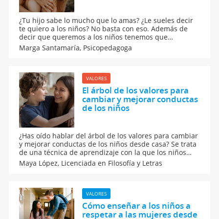
¿Tu hijo sabe lo mucho que lo amas? ¿Le sueles decir
te quiero a los niños? No basta con eso. Además de
decir que queremos a los niños tenemos que
demostrárselo con gestos de amor. Cómo educar en el
Marga Santamaría,
Psicopedagoga
amor a los niños para que se sientan amados. Te
proponemos un juego de amor para casa o el aula.
VALORES
El árbol de los valores para
cambiar y mejorar conductas
de los niños
¿Has oído hablar del árbol de los valores para cambiar
y mejorar conductas de los niños desde casa? Se trata
de una técnica de aprendizaje con la que los niños
descubrirán lo importante del aquí y del ahora, y qué
Maya López,
Licenciada en Filosofía y Letras
cosas son realmente importantes para la sana
convivencia de todos en la familia.
VALORES
Cómo enseñar a los niños a
respetar a las mujeres desde