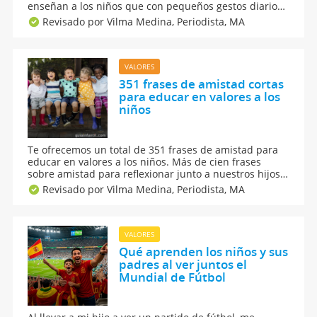
enseñan a los niños que con pequeños gestos diarios
podemos cultivar la paz en el mundo y hacerlo más
Revisado por Vilma Medina,
Periodista, MA
humano y sin desigualdades. Frases para concienciar
a los niños sobre valores.
VALORES
351 frases de amistad cortas
para educar en valores a los
niños
Te ofrecemos un total de 351 frases de amistad para
educar en valores a los niños. Más de cien frases
sobre amistad para reflexionar junto a nuestros hijos.
Fortalece el vínculo de tu hijo con sus amigos y
Revisado por Vilma Medina,
Periodista, MA
enséñale a cuidarlos desde pequeños. El valor de la
amistad en la infancia.
VALORES
Qué aprenden los niños y sus
padres al ver juntos el
Mundial de Fútbol