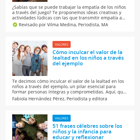
¿Sabías que se puede trabajar la empatía de los niños
a través del juego? Te proponemos ideas creativas y
actividades lúdicas con las que transmitir empatía a
tus hijos para que aprendan a ponerse en el lugar del
Revisado por Vilma Medina,
Periodista, MA
otro a través de los juegos educativos. Ideas para
educar en valores en casa.
VALORES
Cómo inculcar el valor de la
lealtad en los niños a través
del ejemplo
Te decimos cómo inculcar el valor de la lealtad en los
niños a través del ejemplo, un pilar esencial para
formar personas íntegras y comprometidas. Aquí, qué
es la lealtad, sus beneficios y cómo transmitirla en
Fabiola Hernández Pérez,
Periodista y editora
casa, porque fomentar este valor desde la infancia
fortalece la empatía y el respeto a los demás.
VALORES
51 frases célebres sobre los
niños y la infancia para
educar y reflexionar