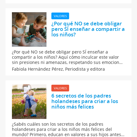
con mucha sabiduría y valores para los niños.
VALORES
¿Por qué NO se debe obligar
pero SÍ enseñar a compartir a
los niños?
¿Por qué NO se debe obligar pero SÍ enseñar a
compartir a los niños? Aquí cómo inculcar este valor
sin presiones ni amenazas, respetando sus emociones
y tiempos. Conoce a qué edad empiezan a
Fabiola Hernández Pérez,
Periodista y editora
comprender la importancia de compartir y qué
ejemplos de los padres inspiran mejor. Una guía para
educar con empatía.
VALORES
6 secretos de los padres
holandeses para criar a los
niños más felices
¿Sabés cuáles son los secretos de los padres
holandeses para criar a los niños más felices del
mundo? Primero, educan en valores a sus hijos antes