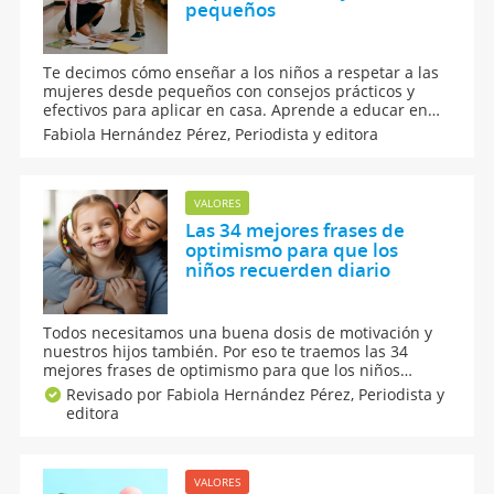
pequeños
Te decimos cómo enseñar a los niños a respetar a las
mujeres desde pequeños con consejos prácticos y
efectivos para aplicar en casa. Aprende a educar en
igualdad, límites y empatía desde la infancia con
Fabiola Hernández Pérez,
Periodista y editora
claves para fomentar el respeto, la comunicación y
relaciones sanas en los pequeños.
VALORES
Las 34 mejores frases de
optimismo para que los
niños recuerden diario
Todos necesitamos una buena dosis de motivación y
nuestros hijos también. Por eso te traemos las 34
mejores frases de optimismo para que los niños
recuerden diario y para que les ayuden a cambiar los
Revisado por Fabiola Hernández Pérez,
Periodista y
pensamientos negativos por positivos. Así, llegarán a
editora
ser personas más alegres y muy felices.
VALORES