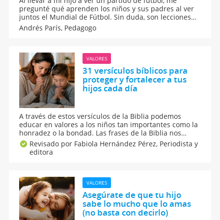
Al llevar a mi hijo a ver un partido de fútbol, me
pregunté qué aprenden los niños y sus padres al ver
juntos el Mundial de Fútbol. Sin duda, son lecciones
que son muy valiosas para mi día a día. Aquí, quiero
Andrés París,
Pedagogo
compartir las claves para enseñar a tus pequeños qué
es el comportamiento deportivo y su importancia.
VALORES
31 versículos bíblicos para
proteger y fortalecer a tus
hijos cada día
A través de estos versículos de la Biblia podemos
educar en valores a los niños tan importantes como la
honradez o la bondad. Las frases de la Biblia nos
ayudan a acercarnos a Dios. Estos 31 versículos
Revisado por Fabiola Hernández Pérez,
Periodista y
bíblicos para proteger y fortalecer a tus hijos cada día
editora
te ayuarán a educarlos en valores.
VALORES
Asegúrate de que tu hijo
sabe lo mucho que lo amas
(no basta con decirlo)