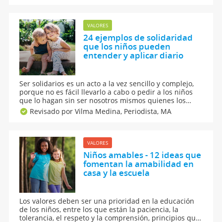
sobre uno de los valores esenciales que debemos
aprender desde pequeños.
VALORES
24 ejemplos de solidaridad
que los niños pueden
entender y aplicar diario
Ser solidarios es un acto a la vez sencillo y complejo,
porque no es fácil llevarlo a cabo o pedir a los niños
que lo hagan sin ser nosotros mismos quienes los
llevemos a cabo. Así que estos 24 ejemplos de
Revisado por Vilma Medina,
Periodista, MA
solidaridad que los niños pueden entender y aplicar
diario, te serán de gran ayuda para lograr este
propósito.
VALORES
Niños amables - 12 ideas que
fomentan la amabilidad en
casa y la escuela
Los valores deben ser una prioridad en la educación
de los niños, entre los que están la paciencia, la
tolerancia, el respeto y la comprensión, principios que