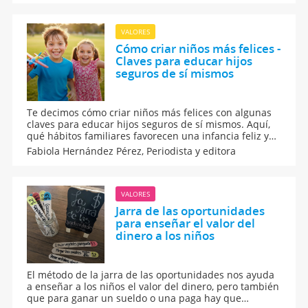
racial.
VALORES
Cómo criar niños más felices -
Claves para educar hijos
seguros de sí mismos
Te decimos cómo criar niños más felices con algunas
claves para educar hijos seguros de sí mismos. Aquí,
qué hábitos familiares favorecen una infancia feliz y
equilibrada con aspectos que influyen en la felicidad
Fabiola Hernández Pérez,
Periodista y editora
infantil y cómo acompañar a tus hijos en su
crecimiento emocionalmente fuerte.
VALORES
Jarra de las oportunidades
para enseñar el valor del
dinero a los niños
El método de la jarra de las oportunidades nos ayuda
a enseñar a los niños el valor del dinero, pero también
que para ganar un sueldo o una paga hay que