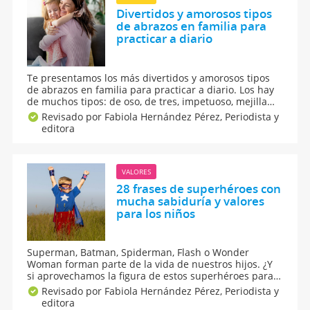
Divertidos y amorosos tipos
de abrazos en familia para
practicar a diario
Te presentamos los más divertidos y amorosos tipos
de abrazos en familia para practicar a diario. Los hay
de muchos tipos: de oso, de tres, impetuoso, mejilla
con mejilla, abrazo estilo muñeco de trapo, de lado,
Revisado por Fabiola Hernández Pérez,
Periodista y
abrazo lleno de orgullo... ¡no te vas a cansar de dar y
editora
recibir abrazos de tus hijos!
VALORES
28 frases de superhéroes con
mucha sabiduría y valores
para los niños
Superman, Batman, Spiderman, Flash o Wonder
Woman forman parte de la vida de nuestros hijos. ¿Y
si aprovechamos la figura de estos superhéroes para
transmitirles valores y valiosas lecciones de vida para
Revisado por Fabiola Hernández Pérez,
Periodista y
su día a día? Atenta a estas 28 frases de superhéroes
editora