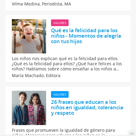
sincera, para que aprendan a reconocer errores,
Vilma Medina,
Periodista, MA
desarrollar empatía y fortalecer sus relaciones. Así,
sabrán el verdadero significado y poder sanador del
perdón.
VALORES
Qué es la felicidad para los
niños - Momentos de alegría
con tus hijos
Los niños nos explican qué es la felicidad para ellos.
¿Qué es la felicidad para ellos? ¿Qué hace felices a los
niños? Hablamos sobre cómo enseñar a los niños a
que sean felices, como también te contamos las
María Machado,
Editora
expresiones de los niños que traducen en felicidad.
Cómo potenciar la felicidad en los niños.
VALORES
26 frases que educan a los
niños en igualdad, tolerancia
y respeto
Frases que promueven la igualdad de género para
Ad
niños. Mensajes para educar a los niños en la