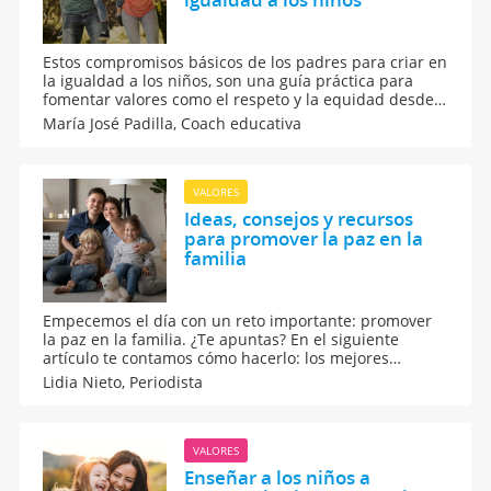
Estos compromisos básicos de los padres para criar en
la igualdad a los niños, son una guía práctica para
fomentar valores como el respeto y la equidad desde
la infancia. Aprende a dar ejemplo y promover la
María José Padilla,
Coach educativa
empatía en casa porque educar en la igualdad es
clave para construir una sociedad más justa.
VALORES
Ideas, consejos y recursos
para promover la paz en la
familia
Empecemos el día con un reto importante: promover
la paz en la familia. ¿Te apuntas? En el siguiente
artículo te contamos cómo hacerlo: los mejores
consejos para enseñar a los niños este gran valor, los
Lidia Nieto,
Periodista
beneficios de llevarlo a cabo y más recursos extras
sobre la paz. ¡No tienes excusa!
VALORES
Enseñar a los niños a