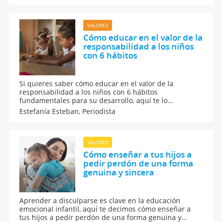
enseñarles el valor del trabajo bien hecho. Una guía
práctica para educar con amor, constancia y paciencia.
VALORES
Cómo educar en el valor de la
responsabilidad a los niños
con 6 hábitos
Si quieres saber cómo educar en el valor de la
responsabilidad a los niños con 6 hábitos
fundamentales para su desarrollo, aquí te lo
contamos. Enseñar a los niños a cumplir sus deberes y
Estefanía Esteban,
Periodista
compromisos desde pequeños fortalece su autoestima
y sentido del deber a través de pautas claras para los
padres.
VALORES
Cómo enseñar a tus hijos a
pedir perdón de una forma
genuina y sincera
Aprender a disculparse es clave en la educación
emocional infantil, aquí te decimos cómo enseñar a
tus hijos a pedir perdón de una forma genuina y