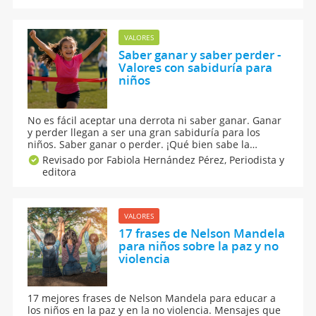
y a no rendirse? Se debe explicar a los niños a ser
constantes, a tolerar la frustración y no rendirse.
VALORES
Saber ganar y saber perder -
Valores con sabiduría para
niños
No es fácil aceptar una derrota ni saber ganar. Ganar
y perder llegan a ser una gran sabiduría para los
niños. Saber ganar o perder. ¡Qué bien sabe la
victoria! Ganar un partido, un torneo o una partida es
Revisado por Fabiola Hernández Pérez,
Periodista y
una fiesta sobre todo para los niños. Celebrar la
editora
victoria es saber perder dignamente.
VALORES
17 frases de Nelson Mandela
para niños sobre la paz y no
violencia
17 mejores frases de Nelson Mandela para educar a
los niños en la paz y en la no violencia. Mensajes que