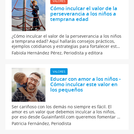
VALORES
Cómo inculcar el valor de la
perseverancia a los niños a
temprana edad
¿Cómo inculcar el valor de la perseverancia a los niños
a temprana edad? Aquí hallarás consejos prácticos,
ejemplos cotidianos y estrategias para fortalecer este
valor desde la infancia. La perseverancia ayuda a los
Fabiola Hernández Pérez,
Periodista y editora
niños a superar obstáculos y alcanzar sus metas. Un
valor esencial para su desarrollo.
VALORES
Educar con amor a los niños -
Cómo inculcar este valor en
los pequeños
Ser cariñoso con los demás no siempre es fácil. El
amor es un valor que debemos inculcar a los niños,
por eso desde Guiainfantil.com queremos fomentar el
valor del amor. Te damos consejos, cuentos, trucos,
Patricia Fernández,
Periodista
nombres... Todo lo relacionado con el amor y el cariño,
para que tus hijos aprendan a ser más cariñosos con