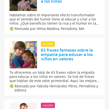
a los niños
Hablamos sobre el importante efecto transformador
que el sentido del humor tiene al educar y criar a los
niños. ¿Qué beneficios tienen la risa y el humor en la
educación de nuestros hijos? La felicidad y bienestar
Revisado por Vilma Medina,
Periodista, MA
de toda la familia mejorará si educamos en el sentido
del humor.
VALORES
63 frases famosas sobre la
empatía para educar a los
niños en valores
Te ofrecemos un total de 63 frases sobre la empatía
para educar a los niños en valores. Se trat de frases
que hablan de este valor primordial. Aquí, las mejores
frases célebres y citas de escritores, pensadores,
Revisado por Fabiola Hernández Pérez,
Periodista y
poetas y artistas sobre la empatía para fomentar este
editora
importantísimo valor entre los niños.
VALORES