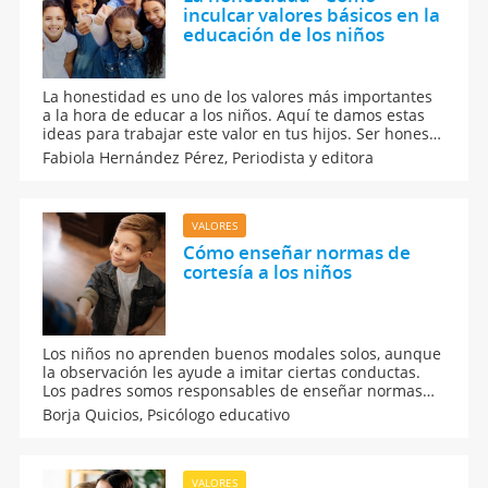
inculcar valores básicos en la
educación de los niños
La honestidad es uno de los valores más importantes
a la hora de educar a los niños. Aquí te damos estas
ideas para trabajar este valor en tus hijos. Ser honesto
es una actitud que siembra confianza en uno mismo y
Fabiola Hernández Pérez,
Periodista y editora
lo hace actuar siempre con base en la verdad y en la
auténtica justicia.
VALORES
Cómo enseñar normas de
cortesía a los niños
Los niños no aprenden buenos modales solos, aunque
la observación les ayude a imitar ciertas conductas.
Los padres somos responsables de enseñar normas
de cortesía a los niños. Se trata de educarles para que
Borja Quicios,
Psicólogo educativo
saluden, se despidan, den las gracias, pidan las cosas
por favor y sepan actuar en público.
VALORES