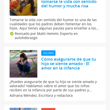
tomarse la vida con sentido
del humor y mucha risa
Tomarse la vida con sentido del humor es una de las
cualidades que los padres deben fomentar en los
hijos. Aquí tienes algunas pautas para enseñar a los
niños a combatir las dificultades del día a día con
Revisado por Matti Hemmi,
Experto en
humor, alegría y mucha risa. Los niños deben
autoliderazgo
aprender a reírse y ver la cara divertida de las
situaciones complicadas sin ridiculizarse.
VALORES
Cómo asegurarte de que tu
hijo se siente amado - El
amor en la infancia
¿Puedes asegurarte de que tu hijo se siente amado y
valorado? Hablamos sobre el amor que los niños
reciben en la infancia por parte de sus padres y
cuáles son las consecuencias de las carencias
Adriana Méndez,
Escritora y redactora
afectivas entre los niños y adolescentes o durante la
edad adulta. Los niños necesitan sentirse queridos.