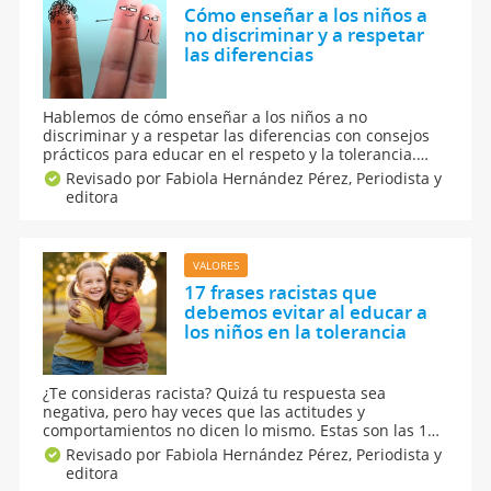
Cómo enseñar a los niños a
no discriminar y a respetar
las diferencias
Hablemos de cómo enseñar a los niños a no
discriminar y a respetar las diferencias con consejos
prácticos para educar en el respeto y la tolerancia.
Además, explica la importancia del Día de la Raza y el
Revisado por Fabiola Hernández Pérez,
Periodista y
valor de la diversidad a través de frases famosas para
editora
niños con mensajes de no a la discriminación.
VALORES
17 frases racistas que
debemos evitar al educar a
los niños en la tolerancia
¿Te consideras racista? Quizá tu respuesta sea
negativa, pero hay veces que las actitudes y
comportamientos no dicen lo mismo. Estas son las 17
frases racistas que debemos evitar al educar a los
Revisado por Fabiola Hernández Pérez,
Periodista y
niños en la tolerancia, el respeto y en la igualdad de
editora
oportunidades para todos. No a la discriminación