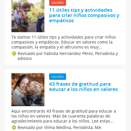
VALORES
11 útiles tips y actividades
para criar niños compasivos y
empáticos
Te damos 11 útiles tips y actividades para criar niños
compasivos y empáticos. Educar en valores como la
compasión, la empatía y el altruismo es muy
importante en la educación infantil y la mejor forma
Revisado por Fabiola Hernández Pérez,
Periodista y
de conseguirlo es a través del ejemplo y de distintas
editora
acciones para llevar a cabo en familia.
VALORES
43 frases de gratitud para
educar a los niños en valores
Aquí encontrarás 43 frases de gratitud para educar a
los niños en valores. Más de cuarenta palabras de
agradecimiento para educar a los niños. Lee estas
citas célebres sobre gratitud o agradecimiento y
Revisado por Vilma Medina,
Periodista, MA
reflexiona con tu hijo en el Día de Acción de Gracias