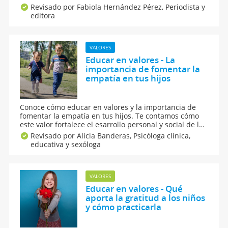
que en el éxito académico, pasan tiempo juntos en
Revisado por Fabiola Hernández Pérez,
Periodista y
familia y favorecen su vínculo. Aquí, los 6 secretos de
editora
los padres holandeses para criar a los niños más
felices.
VALORES
Educar en valores - La
importancia de fomentar la
empatía en tus hijos
Conoce cómo educar en valores y la importancia de
fomentar la empatía en tus hijos. Te contamos cómo
este valor fortalece el esarrollo personal y social de los
niños. ¿Te has preguntado qué es la empatía y por
Revisado por Alicia Banderas,
Psicóloga clínica,
qué ayuda a los niños a convivir mejor con los demás?
educativa y sexóloga
Aquí, todo lo que debes saber.
VALORES
Educar en valores - Qué
aporta la gratitud a los niños
y cómo practicarla