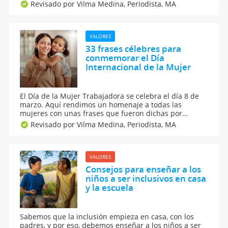
esforzarse. Te contamos cómo crear esta jarra y las
Revisado por Vilma Medina,
Periodista, MA
tareas que los niños pueden hacer según su edad y
los beneficios que tiene para la familia.
VALORES
33 frases célebres para
conmemorar el Día
Internacional de la Mujer
El Día de la Mujer Trabajadora se celebra el día 8 de
marzo. Aquí rendimos un homenaje a todas las
mujeres con unas frases que fueron dichas por
personajes célebres para encumbrar y homenajear a
Revisado por Vilma Medina,
Periodista, MA
la mujer. Son 33 frases célebres para conmemorar el
Día Internacional de la Mujer.
VALORES
Consejos para enseñar a los
niños a ser inclusivos en casa
y la escuela
Sabemos que la inclusión empieza en casa, con los
padres, y por eso, debemos enseñar a los niños a ser