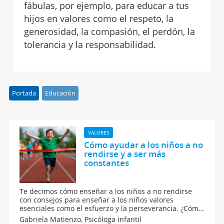
fábulas, por ejemplo, para educar a tus
hijos en valores como el respeto, la
generosidad, la compasión, el perdón, la
tolerancia y la responsabilidad.
Portada
Educación
VALORES
Cómo ayudar a los niños a no
rendirse y a ser más
constantes
Te decimos cómo enseñar a los niños a no rendirse
con consejos para enseñar a los niños valores
esenciales como el esfuerzo y la perseverancia. ¿Cómo
podemos enseñar a los niños a luchar por un objetivo
Gabriela Matienzo,
Psicóloga infantil