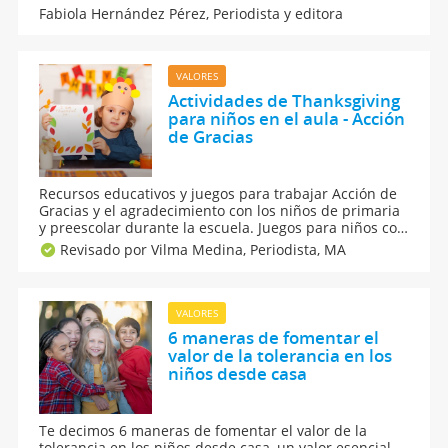
debemos introducir en la vida de nuestros hijos.
Fabiola Hernández Pérez,
Periodista y editora
Hablemos de los niños amables y las 12 ideas que
fomentan la amabilidad en casa y la escuela.
VALORES
Actividades de Thanksgiving
para niños en el aula - Acción
de Gracias
Recursos educativos y juegos para trabajar Acción de
Gracias y el agradecimiento con los niños de primaria
y preescolar durante la escuela. Juegos para niños con
los que educar en valores como la gratitud para que
Revisado por Vilma Medina,
Periodista, MA
aprendan a dar las gracias. Actividades para trabajar
Thanksgiving Day con los alumnos.
VALORES
6 maneras de fomentar el
valor de la tolerancia en los
niños desde casa
Te decimos 6 maneras de fomentar el valor de la
tolerancia en los niños desde casa, un valor esencial