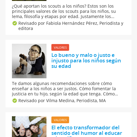
¿Qué aportan los scouts a los niños? Estos son los
principales valores de los scouts para los niños, su
lema, filosofía y etapas por edad. Justamente los
scouts están divididos de más pequeños a mayores
Revisado por Fabiola Hernández Pérez,
Periodista y
donde encontraremos a los castores, los lobatos, la
editora
tropa, los escultas y los rovers. ¡Sigue leyendo!
VALORES
Lo bueno y malo o justo e
injusto para los niños según
su edad
Te damos algunas recomendaciones sobre cómo
enseñar a los niños a ser justos. Cómo fomentar la
justicia en tu hijo, según la edad que tenga. Cómo
evoluciona el pensamiento de los niños sobre el
Revisado por Vilma Medina,
Periodista, MA
sentido de lo que está bien y de lo que está mal, de la
justicia o la injusticia.
VALORES
El efecto transformador del
sentido del humor al educar