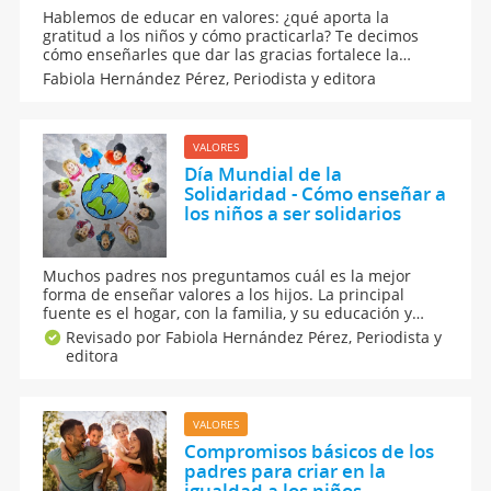
Hablemos de educar en valores: ¿qué aporta la
gratitud a los niños y cómo practicarla? Te decimos
cómo enseñarles que dar las gracias fortalece la
autoestima, la empatía y el respeto. Además, inculcar
Fabiola Hernández Pérez,
Periodista y editora
este valor desde pequeños favorece una infancia más
feliz y relaciones más sanas a futuro.
VALORES
Día Mundial de la
Solidaridad - Cómo enseñar a
los niños a ser solidarios
Muchos padres nos preguntamos cuál es la mejor
forma de enseñar valores a los hijos. La principal
fuente es el hogar, con la familia, y su educación y
desarrollo personal depende directamente de ellos.
Revisado por Fabiola Hernández Pérez,
Periodista y
En el marco del Día Mundial de la Solidaridad te
editora
decimos cómo enseñar a los niños a ser solidarios.
VALORES
Compromisos básicos de los
padres para criar en la
igualdad a los niños