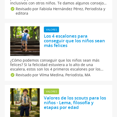
inclusivos con otros niños. Te damos algunos consejos
para enseñar a los niños a ser inclusivos en casa y la
Revisado por Fabiola Hernández Pérez,
Periodista y
escuela a través de tips para ayudarte en la educación
editora
en valores que aportas a tus peques.
VALORES
Los 4 escalones para
conseguir que los niños sean
más felices
¿Cómo podemos conseguir que los niños sean más
felices? Si la felicidad estuviera a lo alto de una
escalera, estos son los 4 primeros escalones por los
que tendríamos que escalar: la aceptación, la
Revisado por Vilma Medina,
Periodista, MA
responsabilidad, la autoconfianza y la imagen de uno
mismo.
VALORES
Valores de los scouts para los
niños - Lema, filosofía y
etapas por edad