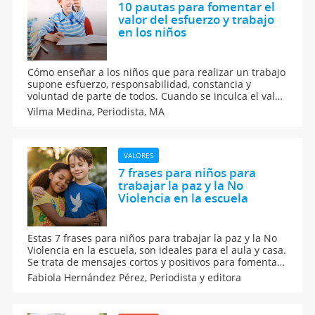
10 pautas para fomentar el
valor del esfuerzo y trabajo
en los niños
Cómo enseñar a los niños que para realizar un trabajo
supone esfuerzo, responsabilidad, constancia y
voluntad de parte de todos. Cuando se inculca el valor
del trabajo en la educación de los niños, se estará
Vilma Medina,
Periodista, MA
dándoles herramientas para que sean eficientes en
todo lo que hagan.
VALORES
7 frases para niños para
trabajar la paz y la No
Violencia en la escuela
Estas 7 frases para niños para trabajar la paz y la No
Violencia en la escuela, son ideales para el aula y casa.
Se trata de mensajes cortos y positivos para fomentar
respeto, empatía y buena convivencia entre
Fabiola Hernández Pérez,
Periodista y editora
compañeros. Perfectas para el 30 de enero, que es el
Día escolar de la No Violencia y la Paz.