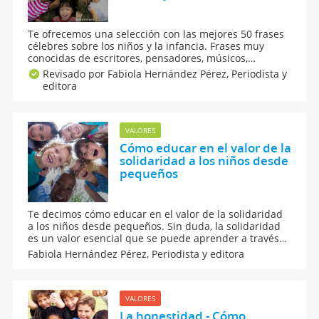
Te ofrecemos una selección con las mejores 50 frases
célebres sobre los niños y la infancia. Frases muy
conocidas de escritores, pensadores, músicos,
científicos, con un nexo en común: hablan de la
Revisado por Fabiola Hernández Pérez,
Periodista y
importancia de los niños, la infancia y la educación en
editora
la sociedad. No te pierdas estas citas célebres sobre
los niños.
VALORES
Cómo educar en el valor de la
solidaridad a los niños desde
pequeños
Te decimos cómo educar en el valor de la solidaridad
a los niños desde pequeños. Sin duda, la solidaridad
es un valor esencial que se puede aprender a través
de atinados consejos para hacer de nuestros hijos
Fabiola Hernández Pérez,
Periodista y editora
personas mucho más solidarias. Apunta nuestras
recomendaciones para educar en valores a los niños.
VALORES
La honestidad - Cómo