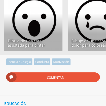
Dibujo de una cara
Dibujo de una cara
asustada para pintar
dolor para colorea
Escuela / Colegio
Conducta
Motivación
COMENTAR
EDUCACIÓN