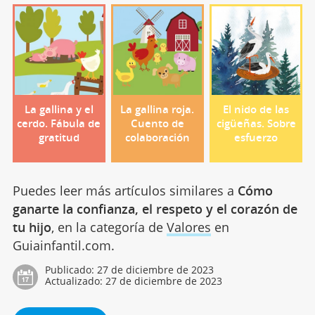
La gallina y el
La gallina roja.
El nido de las
cerdo. Fábula de
Cuento de
cigüeñas. Sobre
gratitud
colaboración
esfuerzo
Puedes leer más artículos similares a
Cómo
ganarte la confianza, el respeto y el corazón de
tu hijo
, en la categoría de
Valores
en
Guiainfantil.com.
Publicado:
27 de diciembre de 2023
Actualizado:
27 de diciembre de 2023