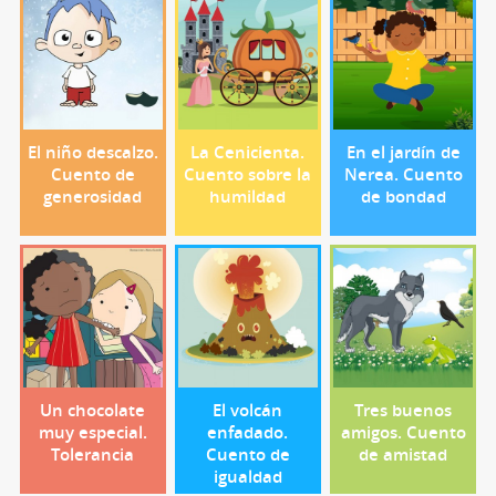
El niño descalzo.
La Cenicienta.
En el jardín de
Cuento de
Cuento sobre la
Nerea. Cuento
generosidad
humildad
de bondad
Un chocolate
El volcán
Tres buenos
muy especial.
enfadado.
amigos. Cuento
Tolerancia
Cuento de
de amistad
igualdad