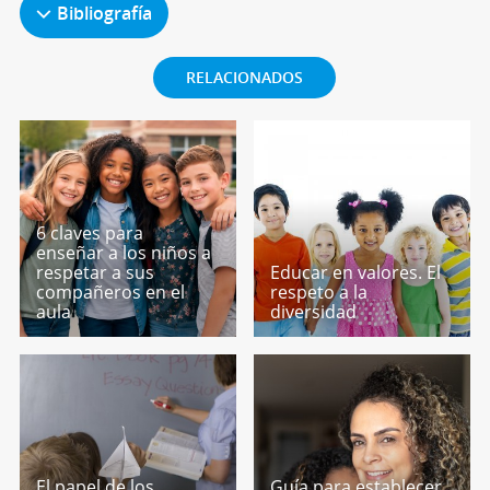
Bibliografía
RELACIONADOS
6 claves para
enseñar a los niños a
respetar a sus
Educar en valores. El
compañeros en el
respeto a la
aula
diversidad
El papel de los
Guía para establecer