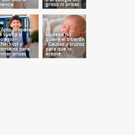
ciencia
gritos ni prisas
Cómo preparar
a vuelta al
Mi bebé no
olegio -
quiere el biberón
Checklist y
- Causas y trucos
consejos para
para que lo
evitar prisas
acepte