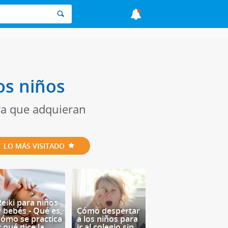
os niños
ra que adquieran
LO MÁS VISITADO
Reiki para niños
y bebés - Qué es,
Cómo despertar
cómo se practica
a los niños para
y qué dice la
ir al colegio sin