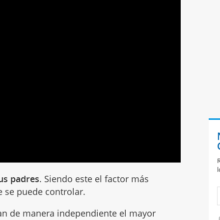
R
l
sus padres
. Siendo este el factor más
 se puede controlar.
gan de manera independiente el mayor