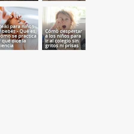
Reiki para niños
y bebés - Qué es,
Cómo despertar
cómo se practica
a los niños para
y qué dice la
ir al colegio sin
ciencia
gritos ni prisas