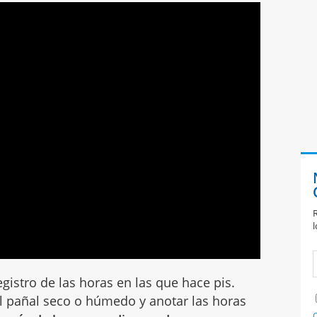
R
l
gistro de las horas en las que hace pis.
l pañal seco o húmedo y anotar las horas
C