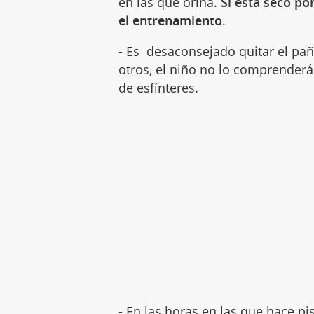
en las que orina.
Si está seco p
el entrenamiento
.
- Es desaconsejado quitar el pa
otros, el niño no lo comprenderá y
de esfínteres.
- En las horas en las que hace pi