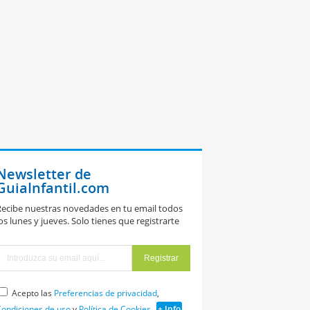
Newsletter de
GuiaInfantil.com
ecibe nuestras novedades en tu email todos
os lunes y jueves. Solo tienes que registrarte
Acepto las
Preferencias de privacidad
,
ondiciones de uso
y
Política de Cookies
+ Info