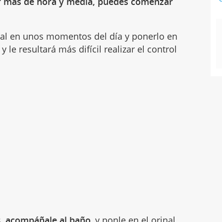
or más de hora y media, puedes comenzar
ñal en unos momentos del día y ponerlo en
 le resultará más difícil realizar el control
s,
acompáñale al baño
, y ponle en el
orinal