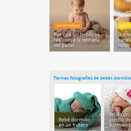
USO DE PAÑALES
BIZCOC
Por qué los bebés se
Bizco
resisten a la retirada
canel
del pañal
niños
Tiernas fotografías de bebés dormil
Bebé con
Bebé dormido
gorrito de
en un frutero
durmiend