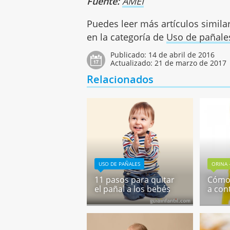
Fuente:
AMEI
Puedes leer más artículos simila
en la categoría de
Uso de pañale
Publicado:
14 de abril de 2016
Actualizado:
21 de marzo de 2017
Relacionados
USO DE PAÑALES
ORINA 
11 pasos para quitar
Cómo 
el pañal a los bebés
a con