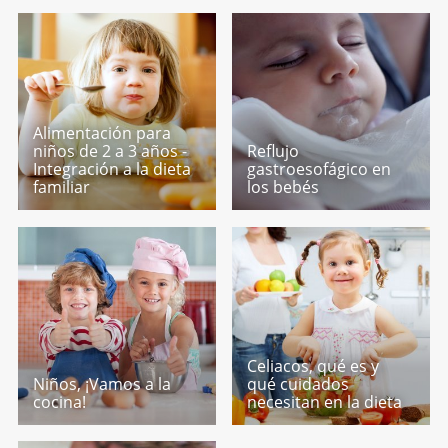
Alimentación para
niños de 2 a 3 años -
Reflujo
Integración a la dieta
gastroesofágico en
familiar
los bebés
Celiacos, qué es y
Niños, ¡Vamos a la
qué cuidados
cocina!
necesitan en la dieta