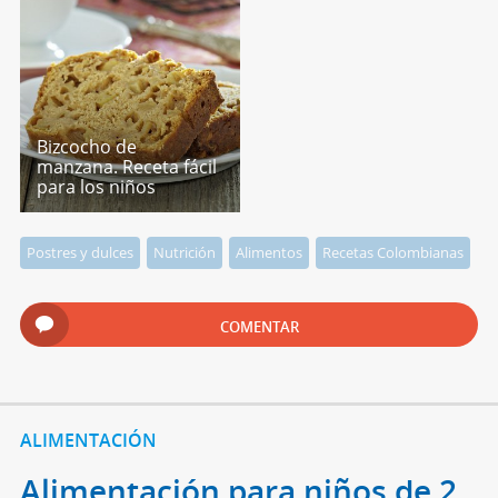
Bizcocho de
manzana. Receta fácil
para los niños
Postres y dulces
Nutrición
Alimentos
Recetas Colombianas
COMENTAR
ALIMENTACIÓN
Alimentación para niños de 2