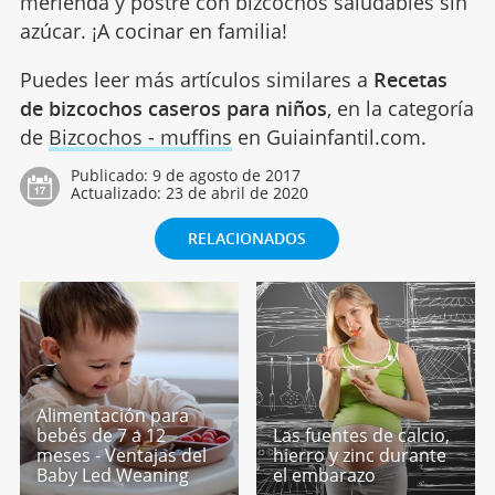
merienda y postre con bizcochos saludables sin
azúcar. ¡A cocinar en familia!
Puedes leer más artículos similares a
Recetas
de bizcochos caseros para niños
, en la categoría
de
Bizcochos - muffins
en Guiainfantil.com.
Publicado:
9 de agosto de 2017
Actualizado:
23 de abril de 2020
RELACIONADOS
Alimentación para
bebés de 7 a 12
Las fuentes de calcio,
meses - Ventajas del
hierro y zinc durante
Baby Led Weaning
el embarazo