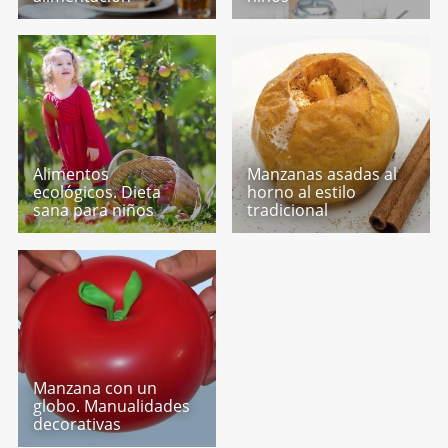
Alimentos
Manzanas asadas al
ecológicos. Dieta
horno al estilo
sana para niños
tradicional
Manzana con un
globo. Manualidades
decorativas