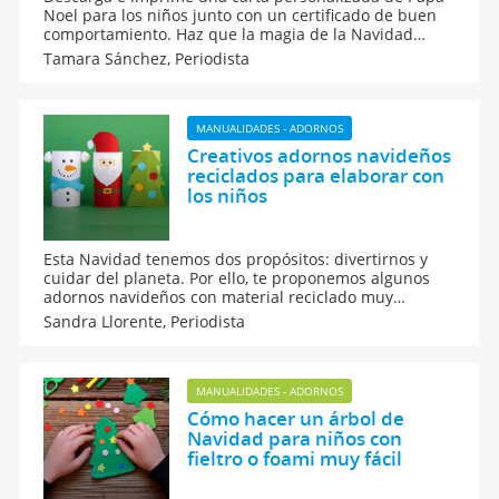
Noel para los niños junto con un certificado de buen
comportamiento. Haz que la magia de la Navidad
cobre vida con este detalle único y especial para tus
Tamara Sánchez,
Periodista
hijos. ¡Ideal para sorprender y crear recuerdos
inolvidables estas fiestas!
MANUALIDADES - ADORNOS
Creativos adornos navideños
reciclados para elaborar con
los niños
Esta Navidad tenemos dos propósitos: divertirnos y
cuidar del planeta. Por ello, te proponemos algunos
adornos navideños con material reciclado muy
creativos y originales para hacer con los niños. Se
Sandra Llorente,
Periodista
trata de sencillas manualidades recicladas y caseras
que puedes fabricar con tus hijos para decorar
vuestro hogar en Navidad.
MANUALIDADES - ADORNOS
Cómo hacer un árbol de
Navidad para niños con
fieltro o foami muy fácil