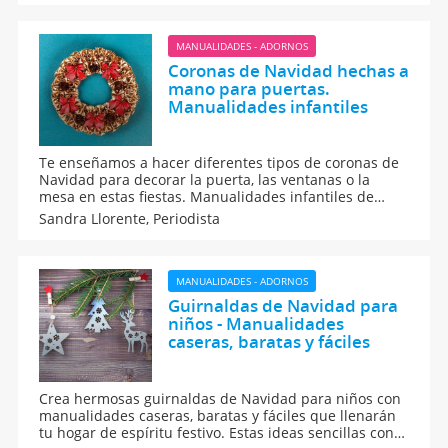
los niños. Manualidades para decorar la casa en
navidad.
MANUALIDADES - ADORNOS
Coronas de Navidad hechas a
mano para puertas.
Manualidades infantiles
Te enseñamos a hacer diferentes tipos de coronas de
Navidad para decorar la puerta, las ventanas o la
mesa en estas fiestas. Manualidades infantiles de
coronas navideñas que pueden hacer tus hijos a mano
Sandra Llorente,
Periodista
de forma casera y muy sencilla. Con estas coronas de
Navidad DIY los niños disfrutarán y adornarán el
hogar.
MANUALIDADES - ADORNOS
Guirnaldas de Navidad para
niños - Manualidades
caseras, baratas y fáciles
Crea hermosas guirnaldas de Navidad para niños con
manualidades caseras, baratas y fáciles que llenarán
tu hogar de espíritu festivo. Estas ideas sencillas con