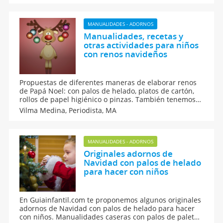
para la casa y el árbol de Navidad.
MANUALIDADES - ADORNOS
Manualidades, recetas y
otras actividades para niños
con renos navideños
Propuestas de diferentes maneras de elaborar renos
de Papá Noel: con palos de helado, platos de cartón,
rollos de papel higiénico o pinzas. También tenemos
recetas de cocina para niños decoradas con renos.
Vilma Medina,
Periodista, MA
Actividades para niños con la figura del reno Rodolfo,
ayudante de Santa Claus.
MANUALIDADES - ADORNOS
Originales adornos de
Navidad con palos de helado
para hacer con niños
En Guiainfantil.com te proponemos algunos originales
adornos de Navidad con palos de helado para hacer
con niños. Manualidades caseras con palos de paleta