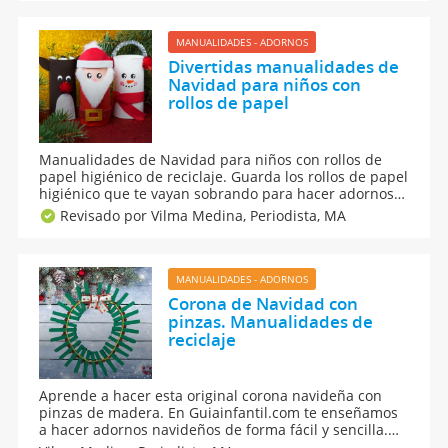
fiestas a través de nuestras Manualidades de Navidad
pensadas para hacer con tus hijos.
MANUALIDADES - ADORNOS
Divertidas manualidades de
Navidad para niños con
rollos de papel
Manualidades de Navidad para niños con rollos de
papel higiénico de reciclaje. Guarda los rollos de papel
higiénico que te vayan sobrando para hacer adornos
de Navidad caseros con tus hijos tan originales como
Revisado por Vilma Medina,
Periodista, MA
un muñeco de nieve o un árbol de Navidad.
Decoración de Navidad hecha a mano con rollos de
cartón.
MANUALIDADES - ADORNOS
Corona de Navidad con
pinzas. Manualidades de
reciclaje
Aprende a hacer esta original corona navideña con
pinzas de madera. En Guiainfantil.com te enseñamos
a hacer adornos navideños de forma fácil y sencilla.
Hemos elaborado una original corona de Navidad con