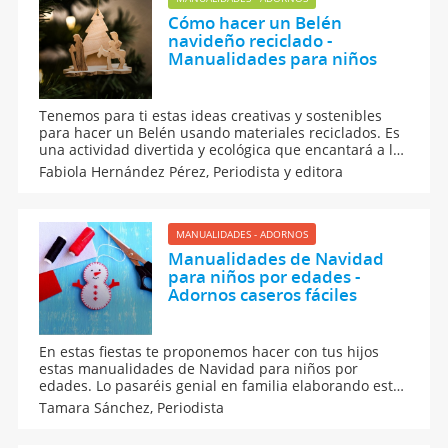
Cómo hacer un Belén
navideño reciclado -
Manualidades para niños
Tenemos para ti estas ideas creativas y sostenibles
para hacer un Belén usando materiales reciclados. Es
una actividad divertida y ecológica que encantará a los
más pequeños mientras aprenden a cuidar el planeta,
Fabiola Hernández Pérez,
Periodista y editora
sigue leyendo y descubre cómo hacer un Belén
navideño reciclado - Manualidades para niños.
MANUALIDADES - ADORNOS
Manualidades de Navidad
para niños por edades -
Adornos caseros fáciles
En estas fiestas te proponemos hacer con tus hijos
estas manualidades de Navidad para niños por
edades. Lo pasaréis genial en familia elaborando estos
adornos caseros fáciles y originales y decorando
Tamara Sánchez,
Periodista
vuestro hogar junto a los peques con algunas
manualidades navideñas de menor a mayor dificultad.