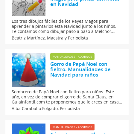
en Navidad
Los tres dibujos fáciles de los Reyes Magos para
aprender a pintarlos esta Navidad junto a los niños.
Te contamos cómo dibujar paso a paso a Melchor,
Gaspar y Baltasar de una forma muy sencilla y rápida.
Beatriz Martínez,
Maestra y Periodista
Videotutoriales de cómo dibujar a sus Majestades los
tres Reyes Magos de Oriente.
MANUALIDADES - ADORNOS
Gorro de Papá Noel con
fieltro. Manualidades de
Navidad para niños
Sombrero de Papá Noel con fieltro para niños. Este
año, en vez de comprar el gorro de Santa Claus, en
Guiainfantil.com te proponemos que lo crees en casa
de forma casera. Te enseñamos a hacer este clásico
Alba Caraballo Folgado,
Periodista
gorro rojo de Papá Noel de forma muy fácil utilizando
fieltro.
MANUALIDADES - ADORNOS