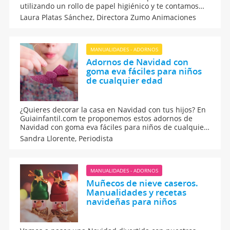
utilizando un rollo de papel higiénico y te contamos
también cómo hacer otras manualidades típicas de
Laura Platas Sánchez,
Directora Zumo Animaciones
esta época del año y otras planes para una Navidad
con niños muy especial.
MANUALIDADES - ADORNOS
Adornos de Navidad con
goma eva fáciles para niños
de cualquier edad
¿Quieres decorar la casa en Navidad con tus hijos? En
Guiainfantil.com te proponemos estos adornos de
Navidad con goma eva fáciles para niños de cualquier
edad. Son manualidades navideñas caseras con foamy
Sandra Llorente,
Periodista
aptas para todos los niños. Con estos DIY con goma
eva vuestro hogar lucirá espectacular esta Navidad.
MANUALIDADES - ADORNOS
Muñecos de nieve caseros.
Manualidades y recetas
navideñas para niños