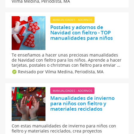
Vilma Medina,
Periodista, MA
pinzas de la ropa, para que puedan decorar la puerta
de entrada de vuestra casa.
MANUALIDADES - ADORNOS
Postales y adornos de
Navidad con fieltro - TOP
manualidades para niños
Te enseñamos a hacer unas preciosas manualidades
de Navidad con fieltro para los niños. Aprende a hacer
tarjetas, postales o christmas con fieltro para enviar a
los amigos y familiares. Utilizando el fieltro... ¿qué
Revisado por Vilma Medina,
Periodista, MA
manualidades podemos hacer para crear adornos y
decorar la casa con los niños en Navidad?
MANUALIDADES - ADORNOS
Manualidades de invierno
para niños con fieltro y
materiales reciclados
Con estas manualidades de invierno para niños con
fieltro y materiales reciclados, crea proyectos