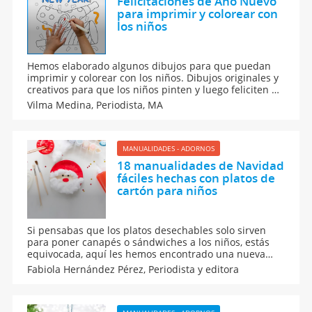
Felicitaciones de Año Nuevo
para imprimir y colorear con
los niños
Hemos elaborado algunos dibujos para que puedan
imprimir y colorear con los niños. Dibujos originales y
creativos para que los niños pinten y luego feliciten a
los amigos y familiares por la llegada de un nuevo
Vilma Medina,
Periodista, MA
año. Postales o tarjetas navideñas personalizadas para
una feliz entrada de año.
MANUALIDADES - ADORNOS
18 manualidades de Navidad
fáciles hechas con platos de
cartón para niños
Si pensabas que los platos desechables solo sirven
para poner canapés o sándwiches a los niños, estás
equivocada, aquí les hemos encontrado una nueva
utilidad a través de 18 manualidades de Navidad
Fabiola Hernández Pérez,
Periodista y editora
fáciles hechas con platos de cartón para niños, como
Papá Noel, árbol de Navidad, ángeles o muñecos de
nieve.