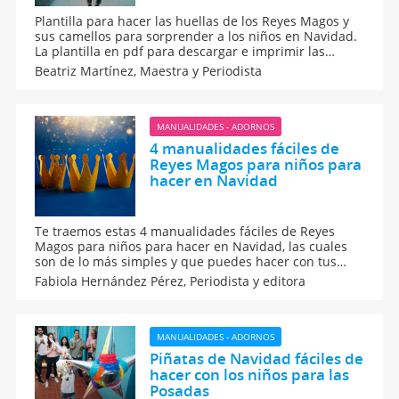
Plantilla para hacer las huellas de los Reyes Magos y
sus camellos para sorprender a los niños en Navidad.
La plantilla en pdf para descargar e imprimir las
pisadas para decorar la casa en Navidad y dar una
Beatriz Martínez,
Maestra y Periodista
sorpresa a tus hijos de que han venido sus
Majestades a casa y ha dejado pisadas en el suelo.
MANUALIDADES - ADORNOS
4 manualidades fáciles de
Reyes Magos para niños para
hacer en Navidad
Te traemos estas 4 manualidades fáciles de Reyes
Magos para niños para hacer en Navidad, las cuales
son de lo más simples y que puedes hacer con tus
pequeños previo a la Noche de Reyes. Son hechas con
Fabiola Hernández Pérez,
Periodista y editora
materiales reciclados o que se tienen a la mano en
casa, para que los niños puedan echar a volar su
imaginación.
MANUALIDADES - ADORNOS
Piñatas de Navidad fáciles de
hacer con los niños para las
Posadas