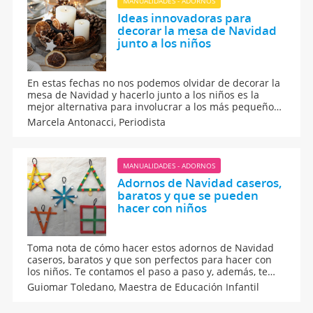
MANUALIDADES - ADORNOS
Ideas innovadoras para
decorar la mesa de Navidad
junto a los niños
En estas fechas no nos podemos olvidar de decorar la
mesa de Navidad y hacerlo junto a los niños es la
mejor alternativa para involucrar a los más pequeños
en los preparativos y disfrutar de esta época. Inspírate
Marcela Antonacci,
Periodista
con estas manualidades y adornos hechos a mano
para la decoración de la mesa en Nochebuena y
Nochevieja.
MANUALIDADES - ADORNOS
Adornos de Navidad caseros,
baratos y que se pueden
hacer con niños
Toma nota de cómo hacer estos adornos de Navidad
caseros, baratos y que son perfectos para hacer con
los niños. Te contamos el paso a paso y, además, te
explicamos todos los beneficios de pasar un tiempo en
Guiomar Toledano,
Maestra de Educación Infantil
familia haciendo manualidades infantiles navideñas.