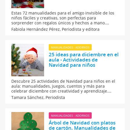
Estas 72 manualidades para el amigo invisible de los
niños fáciles y creativas, son perfectas para
sorprender con regalos únicos y hechos a mano.
Tenemos ideas originales con materiales reciclados,
Fabiola Hernández Pérez,
Periodista y editora
caseros y artísticos que los pequeños pueden
disfrutar creando. Fomenta su creatividad con estas
manualidades.
MANUALIDADES - ADORNOS
25 ideas para diciembre en el
aula - Actividades de
Navidad para niños
Descubre 25 actividades de Navidad para niños en el
aula: manualidades, juegos, cuentos y más para
celebrar diciembre con creatividad y aprendizaje.
Propuestas navideñas fáciles y educativas para
Tamara Sánchez,
Periodista
profesores y alumnos durante el mes de diciembre.
Perfectas para disfrutar el espíritu navideño en clase
(o en casa).
MANUALIDADES - ADORNOS
Árbol de Navidad con platos
de cartón. Manualidades de