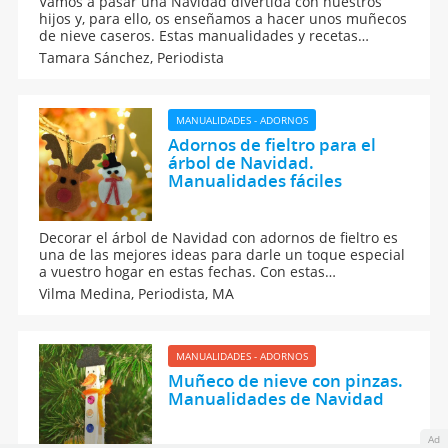
Vamos a pasar una Navidad divertida con nuestros
hijos y, para ello, os enseñamos a hacer unos muñecos
de nieve caseros. Estas manualidades y recetas
navideñas de muñeco de nieve para niños son muy
Tamara Sánchez,
Periodista
fáciles y económicas. Adornos de muñeco de nieve
que puedes hacer a mano con tus hijos en Navidad
con materiales reciclados.
MANUALIDADES - ADORNOS
Adornos de fieltro para el
árbol de Navidad.
Manualidades fáciles
Decorar el árbol de Navidad con adornos de fieltro es
una de las mejores ideas para darle un toque especial
a vuestro hogar en estas fechas. Con estas
manualidades navideñas fáciles para niños
Vilma Medina,
Periodista, MA
disfrutaréis mucho en familia. Mira cómo hacer un
muñeco de nieve y un reno de Papá Noel de fieltro
para colgar en el pino de Navidad.
MANUALIDADES - ADORNOS
Muñeco de nieve con pinzas.
Manualidades de Navidad
Ad