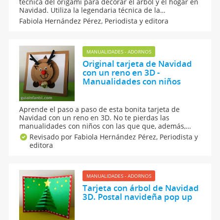
técnica del origami para decorar el árbol y el hogar en
Navidad. Utiliza la legendaria técnica de la
papiroflexia para hacer este bonito ángel plegado. Si
Fabiola Hernández Pérez,
Periodista y editora
quieres aprender a hacerlo, sigue el paso a paso de
este vídeo tutorial, ¡es muy fácil de hacer!
MANUALIDADES - ADORNOS
Original tarjeta de Navidad
con un reno en 3D -
Manualidades con niños
Aprende el paso a paso de esta bonita tarjeta de
Navidad con un reno en 3D. No te pierdas las
manualidades con niños con las que que, además,
podrás felicitar las fiestas. Las postales navideñas con
Revisado por Fabiola Hernández Pérez,
Periodista y
dedicatoria son una bonita manera de comunicarte en
editora
Navidad. ¡Manos a la obra con esta felicitación de
Navidad!
MANUALIDADES - ADORNOS
Tarjeta con árbol de Navidad
3D. Postal navideña pop up