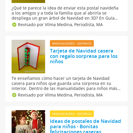
¿Qué te parece la idea de enviar esta postal navideña
a los amigos y a toda la familia que al abrirla se
despliega un gran árbol de Navidad en 3D? En Guía
Infantil te enseñamos a hacer una original y
Revisado por Vilma Medina,
Periodista, MA
sorprendente tarjeta de Navidad 3D pop up, muy fácil
de elaborar con los niños.
MANUALIDADES - ADORNOS
Tarjeta de Navidad casera
con regalo sorpresa para los
niños
Te enseñamos cómo hacer un tarjeta de Navidad
casera para niños que guarda una sorpresa en su
interior. Dentro de las manualidades para niños más
navideñas destacamos esta postal o christmas tan
Revisado por Vilma Medina,
Periodista, MA
especial que podrás enviar para felicitar la Navidad
con una dedicatoria bonita.
MANUALIDADES - ADORNOS
Ideas de postales de Navidad
para niños - Bonitas
felicitaciones caseras