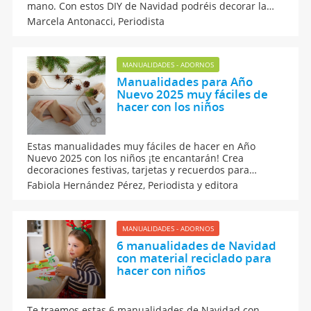
mano. Con estos DIY de Navidad podréis decorar la
casa y darle un toque mágico y especial. Se trata de
Marcela Antonacci,
Periodista
manualidades de Navidad con materiales y
procedimiento muy sencillo para que los más
pequeños disfruten.
MANUALIDADES - ADORNOS
Manualidades para Año
Nuevo 2025 muy fáciles de
hacer con los niños
Estas manualidades muy fáciles de hacer en Año
Nuevo 2025 con los niños ¡te encantarán! Crea
decoraciones festivas, tarjetas y recuerdos para
celebrar el nuevo año en familia. Son actividades
Fabiola Hernández Pérez,
Periodista y editora
sencillas que mantendrán a los pequeños
entretenidos mientras desarrollan su creatividad y
disfrutan estar juntos en casa.
MANUALIDADES - ADORNOS
6 manualidades de Navidad
con material reciclado para
hacer con niños
Te traemos estas 6 manualidades de Navidad con