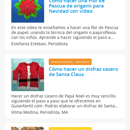
Cómo hacer una Flor de
Pascua de origami para
Navidad con vídeo
En este vídeo te enseñamos a hacer una flor de Pascua
de papel, usando la técnica del origami o papiroflexia,
con los niños. Aprende a hacer siguiendo el paso a
paso de este video tutorial de Guiainfantil.com. Invita
Estefanía Esteban,
Periodista
a tus hijos a hacerla y luego regalarla a los amigos y
familiares por Navidad.
MANUALIDADES - ADORNOS
Cómo hacer un disfraz casero
de Santa Claus
Hacer un disfraz casero de Papá Noel es muy sencillo
siguiendo el paso a paso que te ofrecemos en
Guianfantil.com. Podrás elaborar un disfraz de Santa
Claus para tus hijos de forma muy rápida, tan sólo
Vilma Medina,
Periodista, MA
necesitas una camiseta roja, fieltro y pompones. Las
mejores manualidades navideñas para niños.