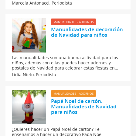
que puedes hacer con tus hijos para decorar la casa
Marcela Antonacci,
Periodista
en Navidad. DIY navideños con palos de helado.
MANUALIDADES - ADORNOS
Manualidades de decoración
de Navidad para niños
Las manualidades son una buena actividad para los
niños, además con ellas puedes hacer adornos y
postales de Navidad para celebrar estas fiestas en
familia. Guiainfantil.com nos propone algunas
Lidia Nieto,
Periodista
manualidades caseras para que los niños decoren la
casa en las fiestas navideñas.
MANUALIDADES - ADORNOS
Papá Noel de cartón.
Manualidades de Navidad
para niños
¿Quieres hacer un Papá Noel de cartón? Te
enseñamos a hacer un decorativo Papá Noel