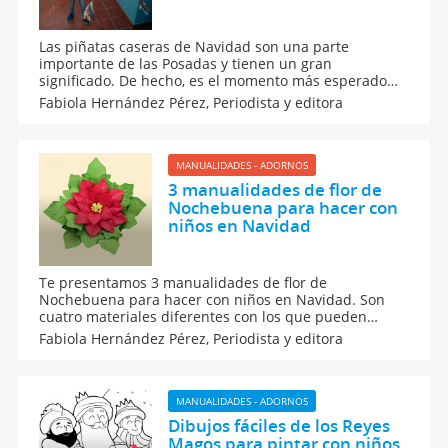
Las piñatas caseras de Navidad son una parte
importante de las Posadas y tienen un gran
significado. De hecho, es el momento más esperado
por los niños. Después de realizar la letanía y 'pedir
Fabiola Hernández Pérez,
Periodista y editora
posada', todos se reúnen en círculo a romperla. Pero,
¿qué te parece hacer una piñata con tu hijo? ¡Ve aquí
cómo hacerla!
MANUALIDADES - ADORNOS
3 manualidades de flor de
Nochebuena para hacer con
niños en Navidad
Te presentamos 3 manualidades de flor de
Nochebuena para hacer con niños en Navidad. Son
cuatro materiales diferentes con los que pueden
trabajar para tener un mejor resultado. Pongan manos
Fabiola Hernández Pérez,
Periodista y editora
a la obra y decoren con ellas toda su casa.
Seguramente se divertirán a lo grande. ¿Qué esperan?
MANUALIDADES - ADORNOS
Dibujos fáciles de los Reyes
Magos para pintar con niños