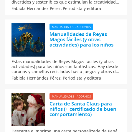
divertidos y sostenibles que estimulan la creatividad
de los más pequeños. Aprende paso a paso cómo
Fabiola Hernández Pérez,
Periodista y editora
transformar materiales simples en decoraciones y
juguetes únicos. ¡Diversión invernal con conciencia
ecológica!
MANUALIDADES - ADORNOS
Manualidades de Reyes
Magos fáciles (y otras
actividades) para los niños
Estas manualidades de Reyes Magos fáciles (y otras
actividades) para los niños son fantásticas. Hay desde
coronas y camellos reciclados hasta juegos y obras de
teatro, lo que fomenta la creatividad y la diversión en
Fabiola Hernández Pérez,
Periodista y editora
los peques mientras celebran la magia de los Reyes
Magos. ¡Perfecto para estas fechas!
MANUALIDADES - ADORNOS
Carta de Santa Claus para
niños (+ certificado de buen
comportamiento)
Descarga e imprime una carta personalizada de Papá