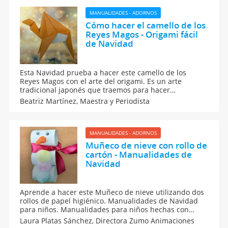
MANUALIDADES - ADORNOS
Cómo hacer el camello de los
Reyes Magos - Origami fácil
de Navidad
Esta Navidad prueba a hacer este camello de los
Reyes Magos con el arte del origami. Es un arte
tradicional japonés que traemos para hacer
papiroflexia y manualidades fáciles en Navidad.
Beatriz Martínez,
Maestra y Periodista
Aprende con los niños a hacer paso a paso un bonito
camello con papel para celebrar el día de los Reyes
Magos.
MANUALIDADES - ADORNOS
Muñeco de nieve con rollo de
cartón - Manualidades de
Navidad
Aprende a hacer este Muñeco de nieve utilizando dos
rollos de papel higiénico. Manualidades de Navidad
para niños. Manualidades para niños hechas con
material de reciclaje. Ideas para hacer adornos de
Laura Platas Sánchez,
Directora Zumo Animaciones
Navidad caseros con los niños. Decoración navideña