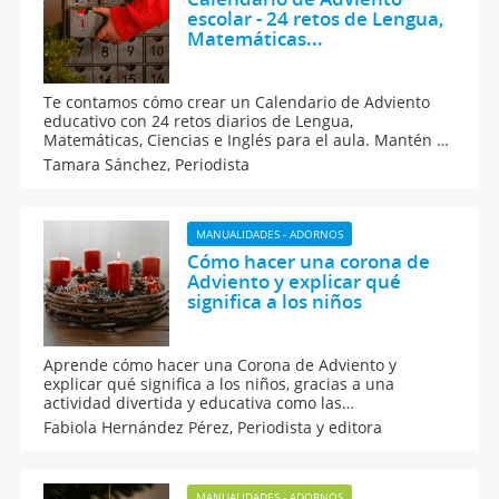
escolar - 24 retos de Lengua,
Matemáticas...
Te contamos cómo crear un Calendario de Adviento
educativo con 24 retos diarios de Lengua,
Matemáticas, Ciencias e Inglés para el aula. Mantén a
los niños motivados y aprendiendo de manera
Tamara Sánchez,
Periodista
divertida durante diciembre con actividades variadas
y desafíos diarios de adviento.
MANUALIDADES - ADORNOS
Cómo hacer una corona de
Adviento y explicar qué
significa a los niños
Aprende cómo hacer una Corona de Adviento y
explicar qué significa a los niños, gracias a una
actividad divertida y educativa como las
manualidades. Te diremos paso a paso cómo crear
Fabiola Hernández Pérez,
Periodista y editora
una corona navideña que represente valores como
esperanza, paz, alegría y amor, para entender el
verdadero espíritu de la Navidad.
MANUALIDADES - ADORNOS