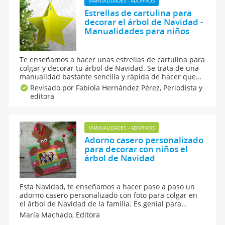
MANUALIDADES - ADORNOS
Estrellas de cartulina para
decorar el árbol de Navidad -
Manualidades para niños
Te enseñamos a hacer unas estrellas de cartulina para
colgar y decorar tu árbol de Navidad. Se trata de una
manualidad bastante sencilla y rápida de hacer que
podrás elaborar sin problema con ayuda de tus hijos.
Revisado por Fabiola Hernández Pérez,
Periodista y
Además, es una manualidad muy económica, ya que
editora
no exige muchos materiales. ¡Manos a la obra!
MANUALIDADES - ADORNOS
Adorno casero personalizado
para decorar con niños el
árbol de Navidad
Esta Navidad, te enseñamos a hacer paso a paso un
adorno casero personalizado con foto para colgar en
el árbol de Navidad de la familia. Es genial para
decorar el abeto o árbol navideño junto a los niños. Es
María Machado,
Editora
una decoración navideña para vestir la casa en las