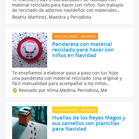
material reciclado para hacer con niños. Son trabajos
de reciclado de adornos navideños con materiales
reutilizados que casi todos tenemos en casa. La idea
Beatriz Martínez,
Maestra y Periodista
es que los hagas con tus pequeños en esta víspera de
Navidad. ¡Pongan manos a la obra y diviértanse!
MANUALIDADES - ADORNOS
Pandereta con material
reciclado para hacer con
niños en Navidad
Te enseñamos a elaborar paso a paso con tus hijos
una pandereta con material reciclado. Una original y
fácil manualidad para acompañar a los niños
cantando villancicos en Navidad. Una creativa
Revisado por Vilma Medina,
Periodista, MA
propuesta para que los niños puedan hacer esta
bonita pandereta con sus propias manos.
MANUALIDADES - ADORNOS
Huellas de los Reyes Magos y
sus camellos con plantillas
para Navidad