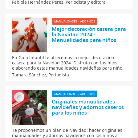
materiales económicos como fieltro, botones, palos de
Fabiola Hernández Pérez,
Periodista y editora
paleta y más, son perfectas para hacer en familia.
Diviértanse haciendo estas decoraciones de Navidad.
MANUALIDADES - ADORNOS
Mejor decoración casera para
la Navidad 2024 -
Manualidades para niños
En Guía Infantil te ofrecemos la mejor decoración
casera para la Navidad 2024. Disfruta con tus hijos
elaborando estas manualidades navideñas para niños
sencillas y muy originales. Tendencias 2024 de
Tamara Sánchez,
Periodista
adornos DIY con distintos materiales para decorar el
hogar con los más pequeños esta Navidad.
MANUALIDADES - ADORNOS
Originales manualidades
navideñas y adornos caseros
para los niños
Te proponemos un plan de Navidad: hacer originales
manualidades y adornos navideños con los niños a