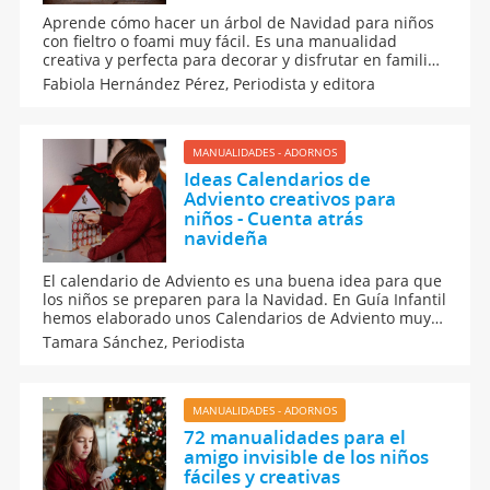
Aprende cómo hacer un árbol de Navidad para niños
con fieltro o foami muy fácil. Es una manualidad
creativa y perfecta para decorar y disfrutar en familia.
Aquí, los materiales necesarios y pasos sencillos para
Fabiola Hernández Pérez,
Periodista y editora
crear un árbol divertido que encantará a los más
pequeños. ¡La Navidad será inolvidable!
MANUALIDADES - ADORNOS
Ideas Calendarios de
Adviento creativos para
niños - Cuenta atrás
navideña
El calendario de Adviento es una buena idea para que
los niños se preparen para la Navidad. En Guía Infantil
hemos elaborado unos Calendarios de Adviento muy
especiales para los niños: calendario con
Tamara Sánchez,
Periodista
manualidades, valores, villancicos, recetas, cuentos,
adivinanzas, chistes, y muchos más.
MANUALIDADES - ADORNOS
72 manualidades para el
amigo invisible de los niños
fáciles y creativas