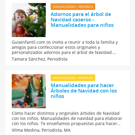
MANUALIDADES - ADORNOS
Adornos para el árbol de
Navidad caseros -
Manualidades para niños
Guiainfantil.com os invita a reunir a toda la familia y
amigos para confeccionar estos originales y
personalizados adornos para el árbol de Navidad.
Manualidades caseras para niños de todas las edades
Tamara Sánchez,
Periodista
con las que disfrutar decorando el pino navideño.
Estas figuras para el abeto de Navidad las puedes
hacer a mano con tus hijos.
MANUALIDADES - ADORNOS
Manualidades para hacer
Árboles de Navidad con los
niños
Cómo hacer distintos y originales árboles de Navidad
con los niños. Manualidades de navidad para elaborar
con los niños. Te enseñamos propuestas para hacer
un árbol de navidad con distintos materiales,
Vilma Medina,
Periodista, MA
diferentes estilos, de una forma casera y divertida con