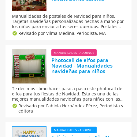
Manualidades de postales de Navidad para niños.
Tarjetas navideñas personalizadas hechas a mano por
los niños para enviar a tus seres queridos. Postales
hechas con cartulina y otros materiales para felicitar
Revisado por Vilma Medina,
Periodista, MA
la Navidad a los amigos y familiares. Cómo hacer con
mis hijos bonitas felicitaciones caseras.
MANUALIDADES - ADORNOS
Photocall de elfos para
Navidad - Manualidades
navideñas para niños
Te decimos cómo hacer paso a paso este photocall de
elfos para tus fiestas de Navidad. Esta es una de las
mejores manualidades navideñas para niños con las
que hacer la mejor decoración para estas
Revisado por Fabiola Hernández Pérez,
Periodista y
celebraciones de fin de año. Háganse muchas fotos en
editora
familia con este marco en Nochebuena y Nochevieja.
MANUALIDADES - ADORNOS