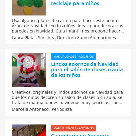
reciclaje para niños
Usa algunos platos de cartón para hacer este bonito
Árbol de Navidad con los niños. Ideas para decorar las
paredes en Navidad. Guía Infantil nos propone hacer
una manualidad de Navidad para que los niños se
Laura Platas Sánchez,
Directora Zumo Animaciones
entretengan durante las fiestas. Árbol de navidad con
platos de cartón desechables.
MANUALIDADES - ADORNOS
Lindos adornos de Navidad
para el salón de clases o aula
de los niños
Creativos, originales y lindos adornos de Navidad para
que los niños decoren su salón de clases o su aula. Se
trata de manualidades navideñas muy sencillas, con
materiales fáciles de conseguir, para que los alumnos
Marcela Antonacci,
Periodista
adornen la escuela o colegio en Navidad. ¡Toma nota
de estos DIY de Navidad para la escuela!
MANUALIDADES - ADORNOS
Calendario de Adviento