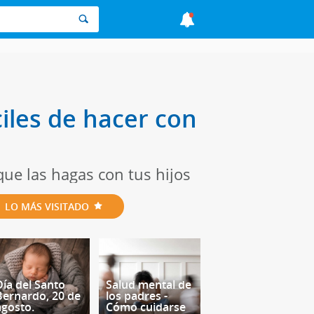
les de hacer con
ue las hagas con tus hijos
LO MÁS VISITADO
Día del Santo
Salud mental de
Bernardo, 20 de
los padres -
agosto.
Cómo cuidarse