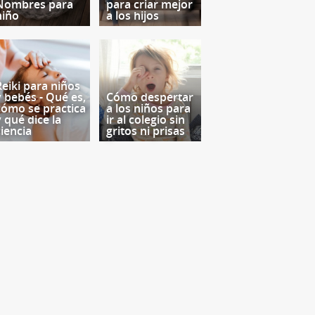
Nombres para
para criar mejor
niño
a los hijos
Reiki para niños
y bebés - Qué es,
Cómo despertar
cómo se practica
a los niños para
y qué dice la
ir al colegio sin
ciencia
gritos ni prisas