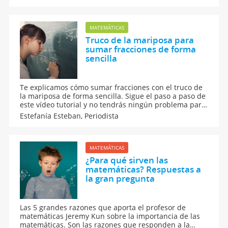
enfrentar a números o cifras muy grandes. No te
pierdas los mejores trucos matemáticos.
MATEMÁTICAS
Truco de la mariposa para
sumar fracciones de forma
sencilla
Te explicamos cómo sumar fracciones con el truco de
la mariposa de forma sencilla. Sigue el paso a paso de
este vídeo tutorial y no tendrás ningún problema para
ayudar a tu hijos a mejorar sus conocimientos en
Estefanía Esteban,
Periodista
matemáticas de la forma más divertida. ¡No te pierdas
el vídeo!
MATEMÁTICAS
¿Para qué sirven las
matemáticas? Respuestas a
la gran pregunta
Las 5 grandes razones que aporta el profesor de
matemáticas Jeremy Kun sobre la importancia de las
matemáticas. Son las razones que responden a la