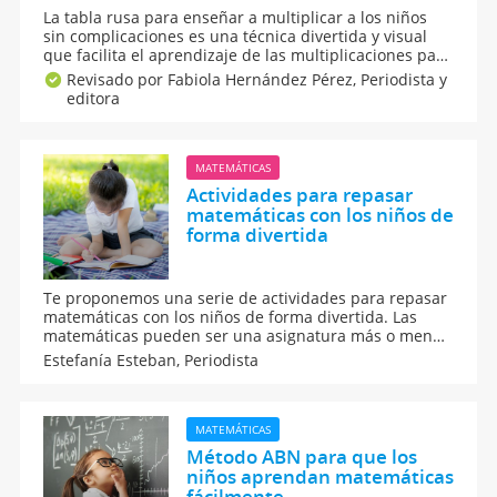
La tabla rusa para enseñar a multiplicar a los niños
sin complicaciones es una técnica divertida y visual
que facilita el aprendizaje de las multiplicaciones para
los peques. Es ideal para niños que necesitan
Revisado por Fabiola Hernández Pérez,
Periodista y
aprender matemáticas, y comprender y memorizar las
editora
tablas a través de un método sencillo y efectivo.
MATEMÁTICAS
Actividades para repasar
matemáticas con los niños de
forma divertida
Te proponemos una serie de actividades para repasar
matemáticas con los niños de forma divertida. Las
matemáticas pueden ser una asignatura más o menos
complicada para los niños según se explique. Usa
Estefanía Esteban,
Periodista
estos juegos y trucos para que repasen de forma más
divertida los números en vacaciones de verano.
MATEMÁTICAS
Método ABN para que los
niños aprendan matemáticas
fácilmente