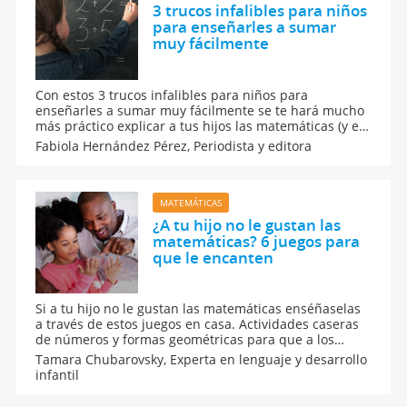
3 trucos infalibles para niños
para enseñarles a sumar
muy fácilmente
Con estos 3 trucos infalibles para niños para
enseñarles a sumar muy fácilmente se te hará mucho
más práctico explicar a tus hijos las matemáticas (y en
especial las sumas), que son el dolor de cabeza de
Fabiola Hernández Pérez,
Periodista y editora
muchos y para los peques de la casa tampoco es
excepción. Con estos tips será mucho más sencillo el
proceso.
MATEMÁTICAS
¿A tu hijo no le gustan las
matemáticas? 6 juegos para
que le encanten
Si a tu hijo no le gustan las matemáticas enséñaselas
a través de estos juegos en casa. Actividades caseras
de números y formas geométricas para que a los
niños les encanten las matemáticas desde que son
Tamara Chubarovsky,
Experta en lenguaje y desarrollo
pequeños. Juegos caseros de matemáticas para niños
infantil
a los que no les gustan las operaciones.