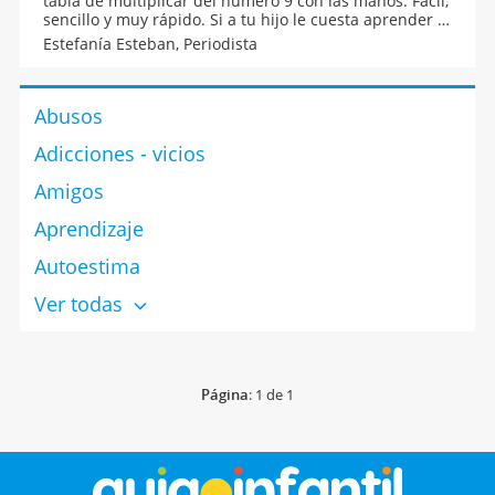
tabla de multiplicar del número 9 con las manos. Fácil,
sencillo y muy rápido. Si a tu hijo le cuesta aprender la
tabla del número nueve, enséñales el método de
Estefanía Esteban,
Periodista
multiplicar con las manos, que te contamos en este
vídeo.
Abusos
Adicciones - vicios
Amigos
Aprendizaje
Autoestima
Ver todas
Página
: 1 de 1