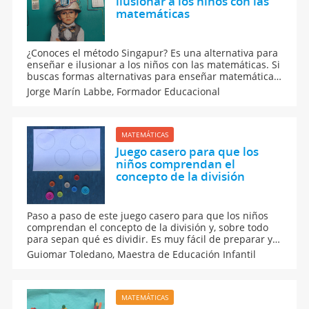
ilusionar a los niños con las
matemáticas
¿Conoces el método Singapur? Es una alternativa para
enseñar e ilusionar a los niños con las matemáticas. Si
buscas formas alternativas para enseñar matemáticas
a tus alumnos, de una forma diferente, quitando todo
Jorge Marín Labbe,
Formador Educacional
lo abstracto de las matemáticas para los niños.
MATEMÁTICAS
Juego casero para que los
niños comprendan el
concepto de la división
Paso a paso de este juego casero para que los niños
comprendan el concepto de la división y, sobre todo
para sepan qué es dividir. Es muy fácil de preparar y
sirve para enseñar matemáticas a los niños de la
Guiomar Toledano,
Maestra de Educación Infantil
forma más divertida y sencilla. Toma nota de los pasos
y de los materiales.
MATEMÁTICAS