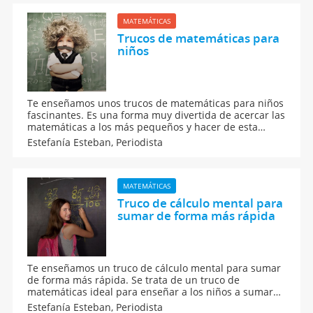
MATEMÁTICAS
Trucos de matemáticas para
niños
Te enseñamos unos trucos de matemáticas para niños
fascinantes. Es una forma muy divertida de acercar las
matemáticas a los más pequeños y hacer de esta
asignatura una de las materias favoritas de los niños.
Estefanía Esteban,
Periodista
Enseña las matemáticas a tus hijos con estos juegos.
MATEMÁTICAS
Truco de cálculo mental para
sumar de forma más rápida
Te enseñamos un truco de cálculo mental para sumar
de forma más rápida. Se trata de un truco de
matemáticas ideal para enseñar a los niños a sumar
de forma ágil, sobre todo cuando se tienen que
Estefanía Esteban,
Periodista