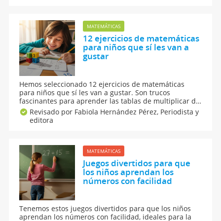
habilidades matemáticas de los niños de una forma
sencilla, fácil y divertida.
MATEMÁTICAS
12 ejercicios de matemáticas
para niños que sí les van a
gustar
Hemos seleccionado 12 ejercicios de matemáticas
para niños que sí les van a gustar. Son trucos
fascinantes para aprender las tablas de multiplicar de
forma más sencilla o juegos de manualidades para los
Revisado por Fabiola Hernández Pérez,
Periodista y
más pequeños. Consigue que tu hijo aprenda todo
editora
sobre las matemáticas jugando.
MATEMÁTICAS
Juegos divertidos para que
los niños aprendan los
números con facilidad
Tenemos estos juegos divertidos para que los niños
aprendan los números con facilidad, ideales para la