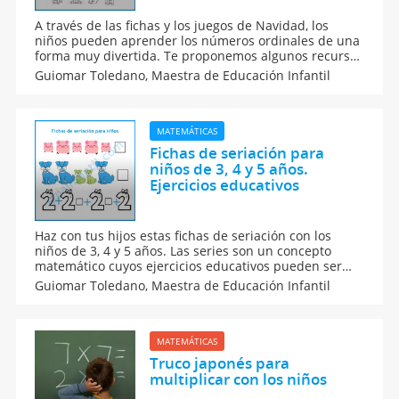
A través de las fichas y los juegos de Navidad, los
niños pueden aprender los números ordinales de una
forma muy divertida. Te proponemos algunos recursos
educativos de matemáticas preparados para niños de
Guiomar Toledano,
Maestra de Educación Infantil
3 a 6 años, en Educación Infantil. La Navidad es una
motivación para aprender los números.
MATEMÁTICAS
Fichas de seriación para
niños de 3, 4 y 5 años.
Ejercicios educativos
Haz con tus hijos estas fichas de seriación con los
niños de 3, 4 y 5 años. Las series son un concepto
matemático cuyos ejercicios educativos pueden ser
muy divertidos para tus hijos o alumnos. Te
Guiomar Toledano,
Maestra de Educación Infantil
proponemos actividades de series con objetos como
gomets, bloques de construcción o números.
MATEMÁTICAS
Truco japonés para
multiplicar con los niños