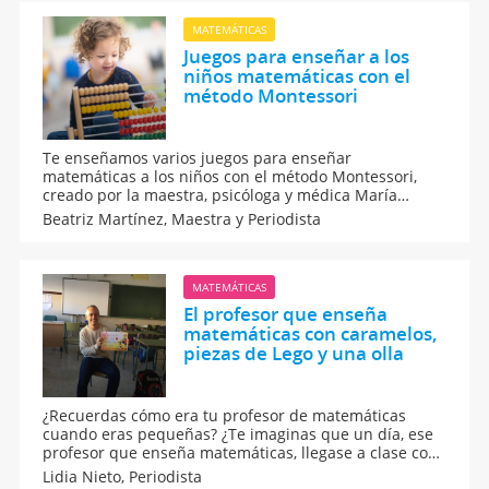
MATEMÁTICAS
Juegos para enseñar a los
niños matemáticas con el
método Montessori
Te enseñamos varios juegos para enseñar
matemáticas a los niños con el método Montessori,
creado por la maestra, psicóloga y médica María
Montessori. Ejercicios matemáticos que los niños
Beatriz Martínez,
Maestra y Periodista
aprenderán a su ritmo y de una forma motivadora y
no aburrida. ¡Seguro que les encantarán!
MATEMÁTICAS
El profesor que enseña
matemáticas con caramelos,
piezas de Lego y una olla
¿Recuerdas cómo era tu profesor de matemáticas
cuando eras pequeñas? ¿Te imaginas que un día, ese
profesor que enseña matemáticas, llegase a clase con
caramelos, piezas de Lego o una tapa de una olla? Eso
Lidia Nieto,
Periodista