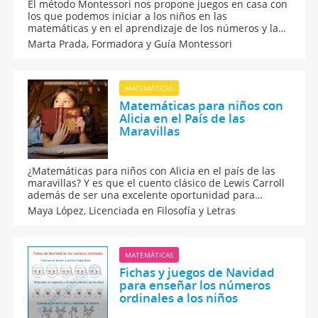
El método Montessori nos propone juegos en casa con
los que podemos iniciar a los niños en las
matemáticas y en el aprendizaje de los números y las
cantidades. Toma nota de estos juegos caseros y estas
Marta Prada,
Formadora y Guía Montessori
actividades cotidianas para que tus hijos aprendan a
contar y a hacer operaciones matemáticas.
MATEMÁTICAS
Matemáticas para niños con
Alicia en el País de las
Maravillas
¿Matemáticas para niños con Alicia en el país de las
maravillas? Y es que el cuento clásico de Lewis Carroll
además de ser una excelente oportunidad para
practicar la lectura, también nos enseña un montón
Maya López,
Licenciada en Filosofía y Letras
de conceptos matemáticas como las sumas, los
tamaños o las fracciones.
MATEMÁTICAS
Fichas y juegos de Navidad
para enseñar los números
ordinales a los niños