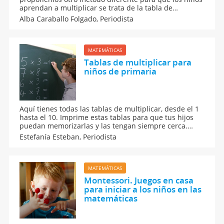
aprendan a multiplicar se trata de la tabla de
Pitágoras. Se trata de una única tabla con dos
Alba Caraballo Folgado,
Periodista
coordenadas que además estimula otras habilidades
en los niños.
MATEMÁTICAS
Tablas de multiplicar para
niños de primaria
Aquí tienes todas las tablas de multiplicar, desde el 1
hasta el 10. Imprime estas tablas para que tus hijos
puedan memorizarlas y las tengan siempre cerca.
Practica la multiplicación con los niños con esas fichas
Estefanía Esteban,
Periodista
que hemos preparado con todo esmero para los niños
y la familia.
MATEMÁTICAS
Montessori. Juegos en casa
para iniciar a los niños en las
matemáticas