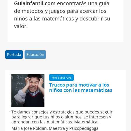
Guiainfantil.com
encontrarás una guía
de métodos y juegos para acercar los
niños a las matemáticas y descubrir su
valor.
Portada
Educación
MATEMÁTICAS
Trucos para motivar a los
niños con las matemáticas
Te damos consejos y estrategias que puedes seguir
para lograr que tus hijos o alumnos, se interesen y
aprendan con las matemáticas. Matemática
descomplicada para niños. Cómo fomentar las
María José Roldán,
Maestra y Psicopedagoga