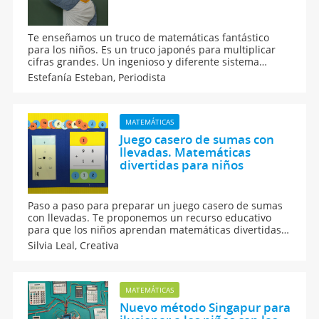
Te enseñamos un truco de matemáticas fantástico
para los niños. Es un truco japonés para multiplicar
cifras grandes. Un ingenioso y diferente sistema
japonés para enseñar a los niños a multiplicar
Estefanía Esteban,
Periodista
números grandes de forma fácil.
MATEMÁTICAS
Juego casero de sumas con
llevadas. Matemáticas
divertidas para niños
Paso a paso para preparar un juego casero de sumas
con llevadas. Te proponemos un recurso educativo
para que los niños aprendan matemáticas divertidas
mientras juegan. Además, te hablamos de los
Silvia Leal,
Creativa
beneficios del aprendizaje entretenido y cómo
preparar este juego DIY.
MATEMÁTICAS
Nuevo método Singapur para