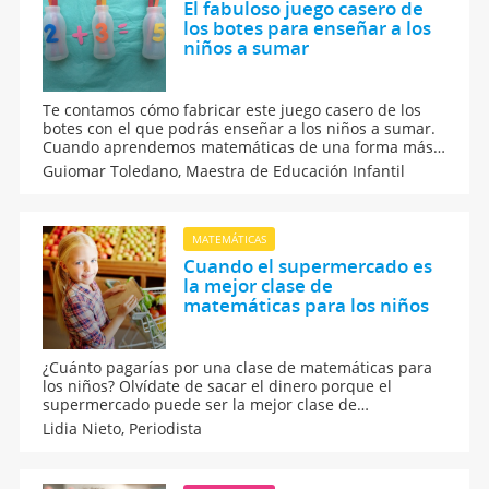
El fabuloso juego casero de
los botes para enseñar a los
niños a sumar
Te contamos cómo fabricar este juego casero de los
botes con el que podrás enseñar a los niños a sumar.
Cuando aprendemos matemáticas de una forma más
divertida, nuestros hijos o alumnos se muestran más
Guiomar Toledano,
Maestra de Educación Infantil
dispuestos a aprender. ¡Te contamos los beneficios de
esta actividad!
MATEMÁTICAS
Cuando el supermercado es
la mejor clase de
matemáticas para los niños
¿Cuánto pagarías por una clase de matemáticas para
los niños? Olvídate de sacar el dinero porque el
supermercado puede ser la mejor clase de
matemáticas para los niños y, tú, el mejor profesor de
Lidia Nieto,
Periodista
matemáticas del mundo. Aquí van algunos ejercicios
prácticos de matemáticas.