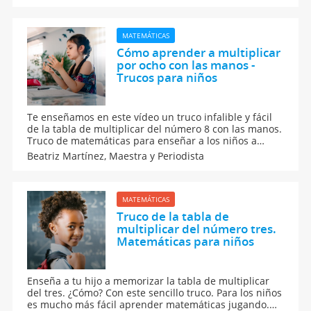
es lo que hace Sergio Guirado para que sus alumnos
no se aburran en clase.
MATEMÁTICAS
Cómo aprender a multiplicar
por ocho con las manos -
Trucos para niños
Te enseñamos en este vídeo un truco infalible y fácil
de la tabla de multiplicar del número 8 con las manos.
Truco de matemáticas para enseñar a los niños a
multiplicar con las manos la tabla del ocho. Enseña
Beatriz Martínez,
Maestra y Periodista
este vídeo a tu hijo si las matemáticas le resultan
difíciles. Las tablas de multiplicación no son
aburridas.
MATEMÁTICAS
Truco de la tabla de
multiplicar del número tres.
Matemáticas para niños
Enseña a tu hijo a memorizar la tabla de multiplicar
del tres. ¿Cómo? Con este sencillo truco. Para los niños
es mucho más fácil aprender matemáticas jugando.