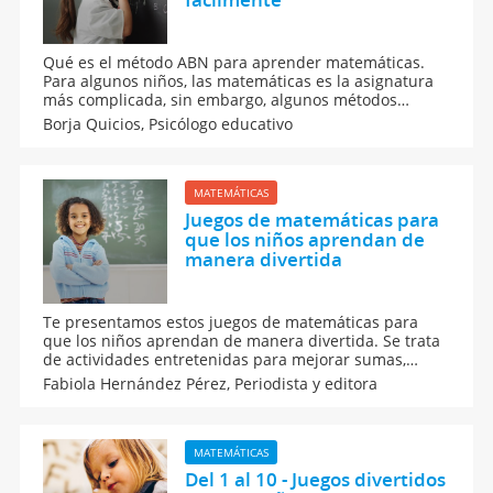
Qué es el método ABN para aprender matemáticas.
Para algunos niños, las matemáticas es la asignatura
más complicada, sin embargo, algunos métodos
intentan hacerlo más sencillo. Este es el caso del
Borja Quicios,
Psicólogo educativo
método ABN para que los niños aprendan
matemáticas.
MATEMÁTICAS
Juegos de matemáticas para
que los niños aprendan de
manera divertida
Te presentamos estos juegos de matemáticas para
que los niños aprendan de manera divertida. Se trata
de actividades entretenidas para mejorar sumas,
restas, multiplicaciones y más con juegos interactivos
Fabiola Hernández Pérez,
Periodista y editora
que refuerzan el aprendizaje sin estrés. ¡Haz que las
matemáticas sean fáciles de entender!
MATEMÁTICAS
Del 1 al 10 - Juegos divertidos