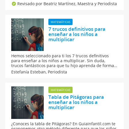
No te pierdas el videotutorial del truco de la tabla de
Revisado por Beatriz Martínez,
Maestra y Periodista
multiplicar del número tres para hacer las
matemáticas más divertidas.
MATEMÁTICAS
7 trucos definitivos para
enseñar a los niños a
multiplicar
Hemos seleccionado para ti los 7 trucos definitivos
para enseñar a los niños a multiplicar. Sin duda,
trucos fantásticos para que tu hijo aprenda de forma
divertida las tablas de multiplicar y le pierda el miedo
Estefanía Esteban,
Periodista
a las matemáticas. Algunos de los trucos son más bien
divertidos juegos para que tu hijo repase y memorice
las tablas.
MATEMÁTICAS
Tabla de Pitágoras para
enseñar a los niños a
multiplicar
¿Conoces la tabla de Pitágoras? En Guiainfantil.com te
proponemos otro método diferente para que los niños