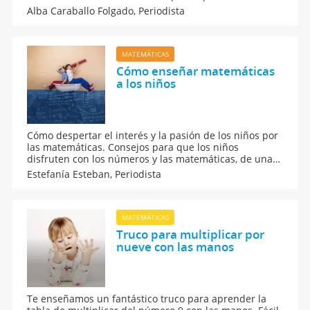
eterna pregunta: ¿para qué sirven las matemáticas?
Alba Caraballo Folgado,
Periodista
Explica a tus hijos qué es lo que aportan las
matemáticas a sus vidas.
MATEMÁTICAS
Cómo enseñar matemáticas
a los niños
Cómo despertar el interés y la pasión de los niños por
las matemáticas. Consejos para que los niños
disfruten con los números y las matemáticas, de una
forma divertida, y mejoren su rendimiento escolar en
Estefanía Esteban,
Periodista
esta asignatura.
MATEMÁTICAS
Truco para multiplicar por
nueve con las manos
Te enseñamos un fantástico truco para aprender la