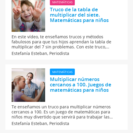
MATEMÁTICAS
Truco de la tabla de
multiplicar del siete.
Matemáticas para niños
En este vídeo, te enseñamos trucos y métodos
fabulosos para que tus hijos aprendan la tabla de
multiplicar del 7 sin problemas. Con este truco,
aprenderán de forma sencilla a multiplicar por 7.
Estefanía Esteban,
Periodista
Parece un juego, pero en realidad es más que un
juego, es una efectiva técnica para aprender a
multiplicar.
MATEMÁTICAS
Multiplicar números
cercanos a 100. Juegos de
matemáticas para niños
Te enseñamos un truco para multiplicar números
cercanos a 100. Es un juego de matemáticas para
niños muy divertido que servirá para trabajar las
multiplicaciones y restas de forma amena. Si quieres
Estefanía Esteban,
Periodista
enseñar a tus hijos a multiplicar de una forma más
sencilla no te pierdas este truco.