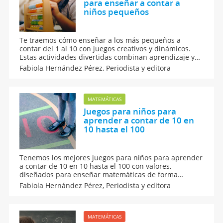
para enseñar a contar a
niños pequeños
Te traemos cómo enseñar a los más pequeños a
contar del 1 al 10 con juegos creativos y dinámicos.
Estas actividades divertidas combinan aprendizaje y
entretenimiento, ayudando a desarrollar las
Fabiola Hernández Pérez,
Periodista y editora
habilidades matemáticas desde temprana edad.
Aprender los números nunca fue tan emocionante.
MATEMÁTICAS
Juegos para niños para
aprender a contar de 10 en
10 hasta el 100
Tenemos los mejores juegos para niños para aprender
a contar de 10 en 10 hasta el 100 con valores,
diseñados para enseñar matemáticas de forma
divertida y educativa. Estas actividades combinan
Fabiola Hernández Pérez,
Periodista y editora
aprendizaje numérico con lecciones como el trabajo
en equipo y la perseverancia. ¡Perfectos para motivar
a tus hijos!
MATEMÁTICAS