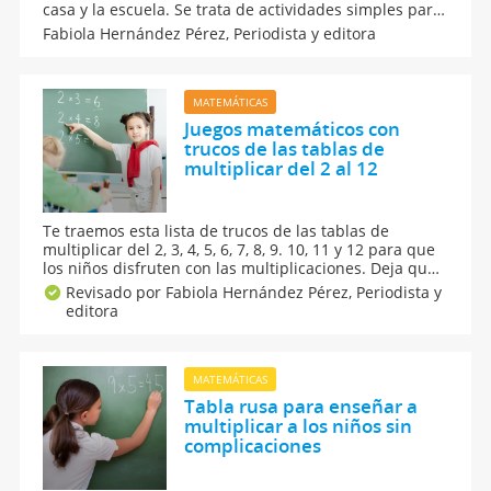
casa y la escuela. Se trata de actividades simples para
reconocer cifras, asociar número y cantidad, y contar
Fabiola Hernández Pérez,
Periodista y editora
jugando sin presión. Son perfectos para reforzar
matemáticas básicas, atención y confianza.
MATEMÁTICAS
Juegos matemáticos con
trucos de las tablas de
multiplicar del 2 al 12
Te traemos esta lista de trucos de las tablas de
multiplicar del 2, 3, 4, 5, 6, 7, 8, 9. 10, 11 y 12 para que
los niños disfruten con las multiplicaciones. Deja que
aprendan con juegos de matemáticas caseros para
Revisado por Fabiola Hernández Pérez,
Periodista y
que encuentren más divertidas las operaciones
editora
matemáticas y aprendan a multiplicar con motivación.
MATEMÁTICAS
Tabla rusa para enseñar a
multiplicar a los niños sin
complicaciones