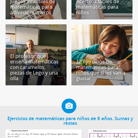
Juegos infantiles de
Acertijos fáciles de
matemáticas para
matemáticas para
adivinar números
niños
El profesor que
enseña matemáticas
12 ejercicios de
con caramelos,
matemáticas para
piezas de Lego y una
niños que sí les van a
olla
gustar
Ejercicios de matemáticas para niños de 6 años. Sumas y
restas