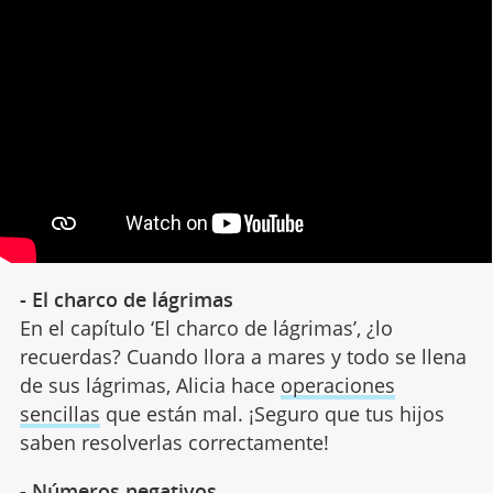
- El charco de lágrimas
En el capítulo ‘El charco de lágrimas’, ¿lo
recuerdas? Cuando llora a mares y todo se llena
de sus lágrimas, Alicia hace
operaciones
sencillas
que están mal. ¡Seguro que tus hijos
saben resolverlas correctamente!
- Números negativos