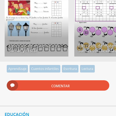
Ejercicios de matemáticas.
Ejercicios de mate
Sumar y restar
Sumas con llevada
Aprendizaje
Cuentos infantiles
Escritura
Lectura
COMENTAR
EDUCACIÓN