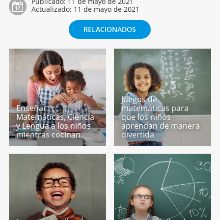
Publicado:
11 de mayo de 2021
Actualizado:
11 de mayo de 2021
RELACIONADOS
Juegos de
Enseñar
matemáticas para
Matemáticas, Ciencia
que los niños
y Lengua a los niños
aprendan de manera
mientras cocinan
divertida