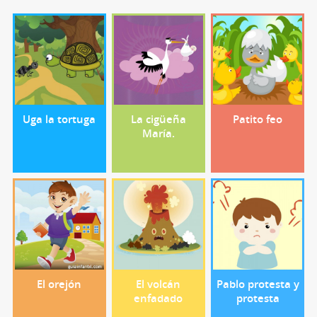
Uga la tortuga
La cigüeña
Patito feo
María.
El orejón
El volcán
Pablo protesta y
enfadado
protesta