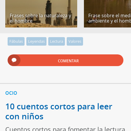
Frases sobre la naturaleza y
Frase sobre el med
el hombre
ambiente y el hom
Fábulas
Leyendas
Lectura
Valores
COMENTAR
OCIO
10 cuentos cortos para leer
con niños
Cuentos cortos para fomentar la lectura