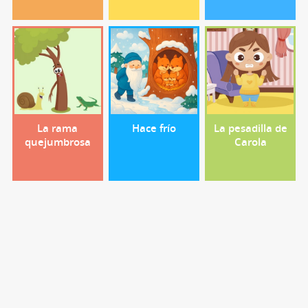
La rama
Hace frío
La pesadilla de
quejumbrosa
Carola