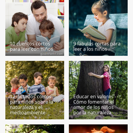
10 cuentos cortos
9 fábulas cortas para
para leer con niños
leer a los niños
12 dictados cortos
Educar en valores -
para niños sobre la
Cómo fomentar el
naturaleza y el
amor de los niños
medioambiente
por la naturaleza