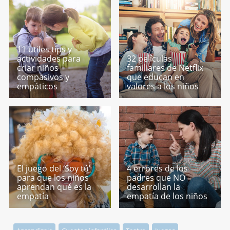
11 útiles tips y
actividades para
32 películas
criar niños
familiares de Netflix
compasivos y
que educan en
empáticos
valores a los niños
El juego del ‘Soy tú’
4 errores de los
para que los niños
padres que NO
aprendan qué es la
desarrollan la
empatía
empatía de los niños