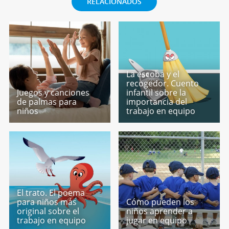
RELACIONADOS
La escoba y el
recogedor. Cuento
Juegos y canciones
infantil sobre la
de palmas para
importancia del
niños
trabajo en equipo
El trato. El poema
para niños más
Cómo pueden los
original sobre el
niños aprender a
trabajo en equipo
jugar en equipo