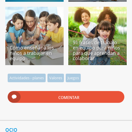
91 frases de trabajo
Cómo enseñar a los
en equipo para niños
niños a trabajar en
para que aprendan a
equipo
colaborar
Actividades - planes
Valores
Juegos
COMENTAR
OCIO