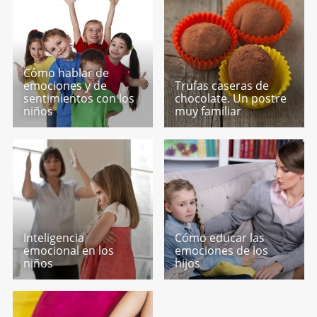
Cómo hablar de
emociones y de
Trufas caseras de
sentimientos con los
chocolate. Un postre
niños
muy familiar
Inteligencia
Cómo educar las
emocional en los
emociones de los
niños
hijos