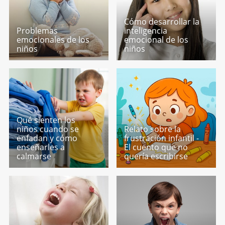
Cómo desarrollar la
Problemas
inteligencia
emocionales de los
emocional de los
niños
niños
Qué sienten los
niños cuando se
Relato sobre la
enfadan y cómo
frustración infantil -
enseñarles a
El cuento que no
calmarse
quería escribirse