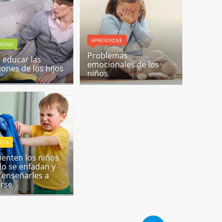
APRENDIZAJE
IZAJE
Problemas
educar las
emocionales de los
ones de los hijos
niños
CTA
ienten los niños
o se enfadan y
enseñarles a
rse