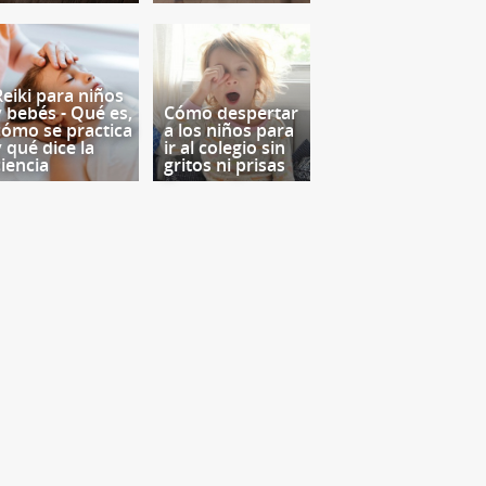
Reiki para niños
y bebés - Qué es,
Cómo despertar
cómo se practica
a los niños para
y qué dice la
ir al colegio sin
ciencia
gritos ni prisas