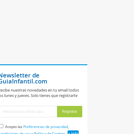
Newsletter de
GuiaInfantil.com
ecibe nuestras novedades en tu email todos
os lunes y jueves. Solo tienes que registrarte
Acepto las
Preferencias de privacidad
,
ondiciones de uso
y
Política de Cookies
+ Info