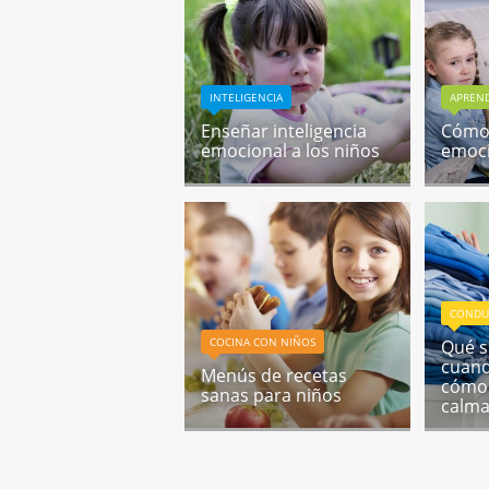
INTELIGENCIA
APREND
Enseñar inteligencia
Cómo 
emocional a los niños
emoci
CONDU
COCINA CON NIÑOS
Qué s
cuand
Menús de recetas
cómo 
sanas para niños
calma