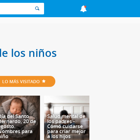
e los niños
LO MÁS VISITADO
Día del Santo
Salud mental de
Bernardo, 20 de
los padres -
agosto.
Cómo cuidarse
Nombres para
para criar mejor
niño
a los hijos