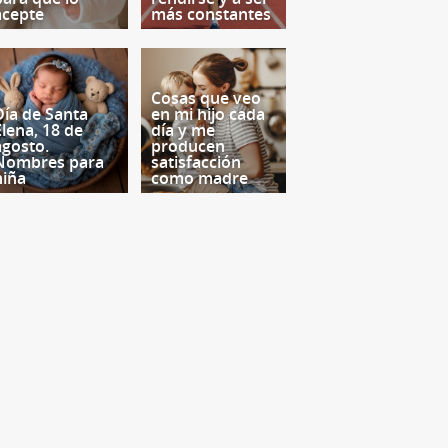
acepte
más constantes
Cosas que veo
Día de Santa
en mi hijo cada
Elena, 18 de
día y me
agosto.
producen
Nombres para
satisfacción
niña
como madre