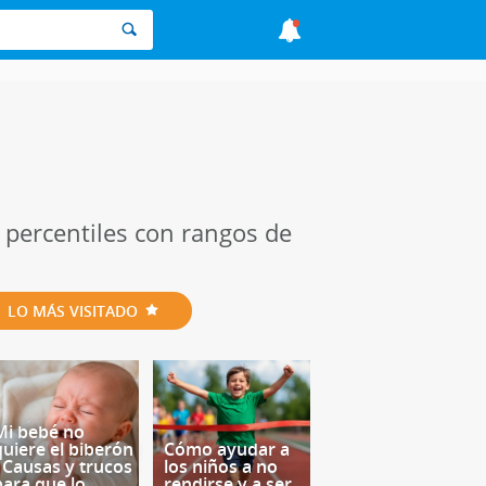
e percentiles con rangos de
LO MÁS VISITADO
Mi bebé no
quiere el biberón
Cómo ayudar a
- Causas y trucos
los niños a no
para que lo
rendirse y a ser