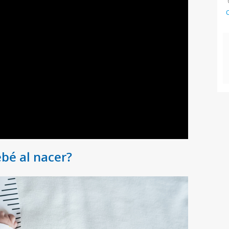
C
bé al nacer?