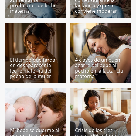
aumentar la
comer durante la
producción de leche
lactancia y qué te
materna
conviene moderar
El tiempo que tarda
4 claves de un buen
en desaparecer la
agarre del bebé al
leche materna del
pecho en la lactancia
pecho de la mujer
materna
Mi bebé se duerme al
Crisis de los tres
pecho, ¿ha comido
meses del lactante.