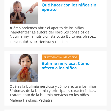
Qué hacer con los niños sin
apetito
¿Cómo podemos abrir el apetito de los niños
inapetentes? La autora del libro Los consejos de
Nutrinanny, la nutricionista Lucía Bultó nos ofrece
interesantes consejos para aumentar su interés por la
Lucía Bultó,
Nutricionista y Dietista
comida, en este vídeo. Qué hacer cuando el niño no
quiere comer nada.
TRASTORNOS ALIMENTICIOS
Bulimia nerviosa. Cómo
afecta a los niños
Qué es la bulimia nerviosa y cómo afecta a los niños.
Síntomas de la bulimia y principales características.
Tratamiento de la bulimia nerviosa en los niños.
Malena Hawkins,
Pediatra