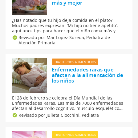
más y mejor
¿Has notado que tu hijo deja comida en el plato?
Muchos padres expresan: 'Mi hijo no tiene apetito',
aquí unos tips para hacer que el niño coma más y
mejor. Aunque si bien no todos los niños comen la
Revisado por Mar López Sureda,
Pediatra de
misma cantidad sí que deben comer calidad en
Atención Primaria
nutrientes, así que te diremos qué hacer al respecto.
TRASTORNOS ALIMENTICIOS
Enfermedades raras que
afectan a la alimentación de
los niños
El 28 de febrero se celebra el Día Mundial de las
Enfermedades Raras. Las más de 7000 enfermedades
afectan al desarrollo cognitivo, músculo-esquelético,
del lenguaje o del crecimiento. Y también algunas a a
Revisado por Julieta Ciocchini,
Pediatra
la capacidad de alimentarse en los niños. Alergias
alimentarias raras.
TRASTORNOS ALIMENTICIOS