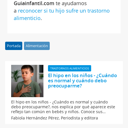
Guiainfantil.com
te ayudamos
a
reconocer si tu hijo sufre un trastorno
alimenticio
.
Portada
Alimentación
TRASTORNOS ALIMENTICIOS
El hipo en los niños - ¿Cuándo
es normal y cuándo debo
preocuparme?
El hipo en los niños - ¿Cuándo es normal y cuándo
debo preocuparme?, nos explica por qué aparece este
reflejo tan común en bebés y niños. Conoce sus
causas más habituales, como comer rápido, tragar
Fabiola Hernández Pérez,
Periodista y editora
aire, reír mucho o tomar bebidas con gas y aprende
qué hacer para aliviar el hipo de forma segura.