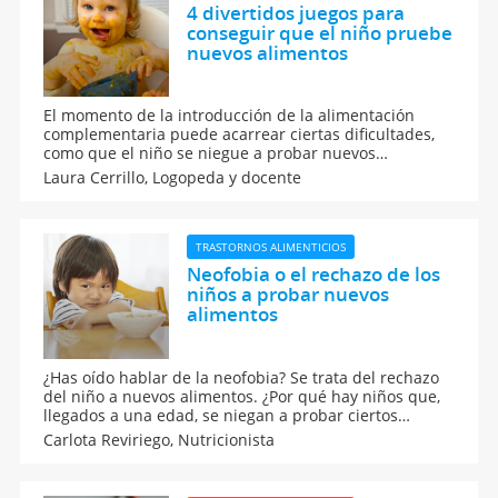
4 divertidos juegos para
conseguir que el niño pruebe
nuevos alimentos
El momento de la introducción de la alimentación
complementaria puede acarrear ciertas dificultades,
como que el niño se niegue a probar nuevos
alimentos. ¿Qué podemos hacer en estos casos? ¡Aquí
Laura Cerrillo,
Logopeda y docente
tienes cuatro divertidos juegos para conseguir que le
niño pruebe nuevos alimentos!
TRASTORNOS ALIMENTICIOS
Neofobia o el rechazo de los
niños a probar nuevos
alimentos
¿Has oído hablar de la neofobia? Se trata del rechazo
del niño a nuevos alimentos. ¿Por qué hay niños que,
llegados a una edad, se niegan a probar ciertos
platos? ¿Hasta qué punto supone un problema en su
Carlota Reviriego,
Nutricionista
desarrollo? ¿Qué podemos hacer para trata la
neofobia? ¡Te lo contamos!