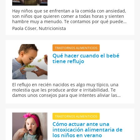
Hay niños que se enfrentan a la comida con ansiedad,
son niños que quieren comer a todas horas y sienten
hambre muy a menudo. Te contamos por qué puede
producirse y qué debemos hacer los padres para
Paola Cóser,
Nutricionista
organizar la alimentación del niño.
TRASTORNOS ALIMENTICIOS
Qué hacer cuando el bebé
tiene reflujo
El reflujo en recién nacidos es algo muy típico, una
molestia que les produce ardor e irritabilidad. Te
damos unos consejos para que intentes aliviar las
molestias que el reflujo gástrico le ocasiona a tu bebé.
TRASTORNOS ALIMENTICIOS
Cómo actuar ante una
intoxicación alimentaria de
los niños en verano