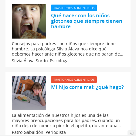
TRASTORNOS ALIMENTICIOS
Qué hacer con los niños
glotones que siempre tienen
hambre
Consejos para padres con niños que siempre tiene
hambre. La psicóloga Silvia Álava nos dice qué
debemos hacer ante niños glotones que no paran de
comer y nos da algunos tips para que introducir una
Silvia Álava Sordo,
Psicóloga
alimentación saludable desde que son muy pequeños
para crear hábitos.
TRASTORNOS ALIMENTICIOS
Mi hijo come mal: ¿qué hago?
La alimentación de nuestros hijos es una de las
mayores preocupaciones para los padres, cuando un
niño deja de comer o pierde el apetito, durante una
temporada, puede poner en peligro su nutrición y su
Patro Gabaldón,
Periodista
Ad
correcto crecimiento.