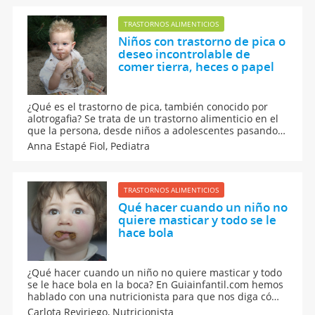
intoxicación alimentaria en niños.
TRASTORNOS ALIMENTICIOS
Niños con trastorno de pica o
deseo incontrolable de
comer tierra, heces o papel
¿Qué es el trastorno de pica, también conocido por
alotrogafia? Se trata de un trastorno alimenticio en el
que la persona, desde niños a adolescentes pasando
por adultos o incluso embarazadas, siente un deseo
Anna Estapé Fiol,
Pediatra
incontrolable de comer sustancias no nutritivas como
tierra, papel o insectos.
TRASTORNOS ALIMENTICIOS
Qué hacer cuando un niño no
quiere masticar y todo se le
hace bola
¿Qué hacer cuando un niño no quiere masticar y todo
se le hace bola en la boca? En Guiainfantil.com hemos
hablado con una nutricionista para que nos diga cómo
podemos prevenir esta situación y, en los casos más
Carlota Reviriego,
Nutricionista