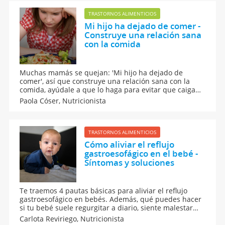
TRASTORNOS ALIMENTICIOS
Mi hijo ha dejado de comer -
Construye una relación sana
con la comida
Muchas mamás se quejan: 'Mi hijo ha dejado de
comer', así que construye una relación sana con la
comida, ayúdale a que lo haga para evitar que caiga
en algún trastorno más fuerte. Hay varias razones por
Paola Cóser,
Nutricionista
las que un niño deja de comer y lo mejor es descubrir
el porqué y ayudarle, aquí te decimos cómo.
TRASTORNOS ALIMENTICIOS
Cómo aliviar el reflujo
gastroesofágico en el bebé -
Síntomas y soluciones
Te traemos 4 pautas básicas para aliviar el reflujo
gastroesofágico en bebés. Además, qué puedes hacer
si tu bebé suele regurgitar a diario, siente malestar
tras las tomas o rechaza el pecho. Medidas caseras
Carlota Reviriego,
Nutricionista
para tratar este trastorno relativamente frecuencia en