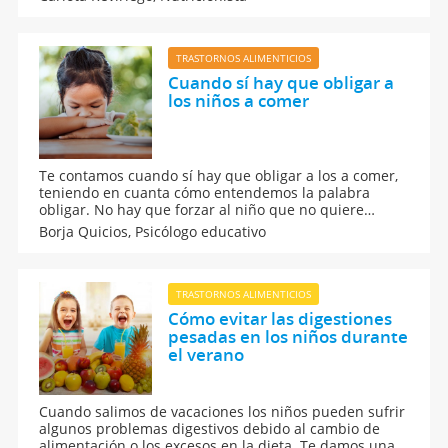
complicados, como afrontarla y solucionarla.
TRASTORNOS ALIMENTICIOS
Cuando sí hay que obligar a
los niños a comer
Te contamos cuando sí hay que obligar a los a comer,
teniendo en cuanta cómo entendemos la palabra
obligar. No hay que forzar al niño que no quiere
comer excepto en alguna situación excepcional. Te
Borja Quicios,
Psicólogo educativo
contamos cuándo debes obligar a tu hijo a comer para
garantizar una buena alimentación.
TRASTORNOS ALIMENTICIOS
Cómo evitar las digestiones
pesadas en los niños durante
el verano
Cuando salimos de vacaciones los niños pueden sufrir
algunos problemas digestivos debido al cambio de
alimentación o los excesos en la dieta. Te damos una