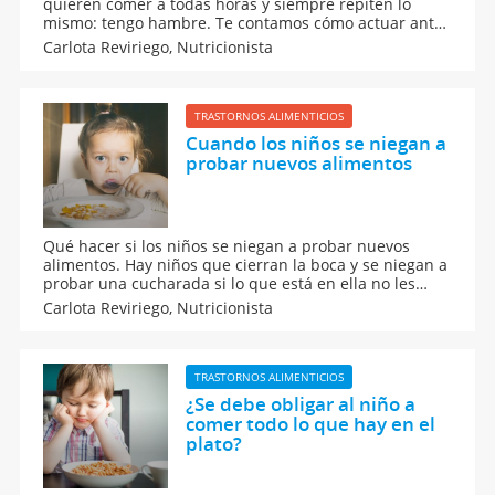
quieren comer a todas horas y siempre repiten lo
mismo: tengo hambre. Te contamos cómo actuar ante
niños que tienen hambre a todas horas y cómo
Carlota Reviriego,
Nutricionista
gestionar ese exceso de apetito. Trucos para organizar
las comidas de los niños evitando que coman
constantemente. Cómo lograr una dieta saludable en
nuestros hijos.
TRASTORNOS ALIMENTICIOS
Cuando los niños se niegan a
probar nuevos alimentos
Qué hacer si los niños se niegan a probar nuevos
alimentos. Hay niños que cierran la boca y se niegan a
probar una cucharada si lo que está en ella no les
parece atractivo. Te ayudamos a conseguir que el niño
Carlota Reviriego,
Nutricionista
pierda el miedo a probar nuevos platos y así pueda
abrir su pequeña lista de alimentos favoritos a otros
nuevos. Dieta infantil sana y nutritiva.
TRASTORNOS ALIMENTICIOS
¿Se debe obligar al niño a
comer todo lo que hay en el
plato?