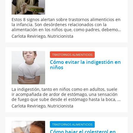
Estos 8 signos alertan sobre trastornos alimenticios en
la infancia. Son desórdenes relacionados con la
alimentación en los niños que, como padres, debemos
saber identificar para ponerle solución lo antes
Carlota Reviriego,
Nutricionista
posible y evitar que se convierta en un mal mayor
para el niño.
TRASTORNOS ALIMENTICIOS
Cómo evitar la indigestión en
niños
La indigestión, tanto en niños como en adultos, suele
ir acompañada de ardor de estómago, una sensación
de fuego que sube desde el estómago hasta la boca, y
que, al pasar por el pecho, causa un dolor difícil de
Carlota Reviriego,
Nutricionista
relacionar con un dolor de estómago. ¿Cómo evitarla?
TRASTORNOS ALIMENTICIOS
Cómo bajar el colesterol en