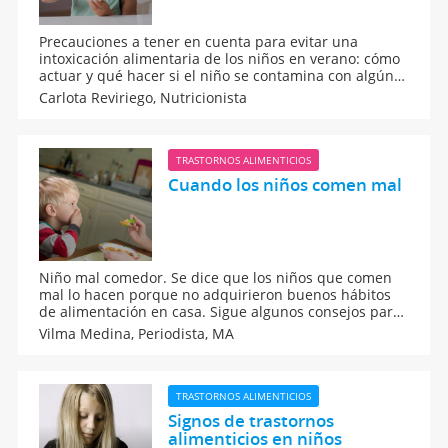
Precauciones a tener en cuenta para evitar una
intoxicación alimentaria de los niños en verano: cómo
actuar y qué hacer si el niño se contamina con algún
alimento en mal estado.
Carlota Reviriego,
Nutricionista
TRASTORNOS ALIMENTICIOS
Cuando los niños comen mal
Niño mal comedor. Se dice que los niños que comen
mal lo hacen porque no adquirieron buenos hábitos
de alimentación en casa. Sigue algunos consejos para
ayudar a solucionar este problema.
Vilma Medina,
Periodista, MA
TRASTORNOS ALIMENTICIOS
Signos de trastornos
alimenticios en niños