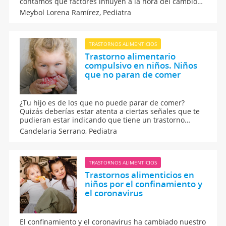
contamos qué factores influyen a la hora del cambio
de apetito de los niños y qué podéis hacer los padres
Meybol Lorena Ramírez,
Pediatra
para intentar que el niño vuelva a comer como antes
si se trata de algo conductual.
TRASTORNOS ALIMENTICIOS
Trastorno alimentario
compulsivo en niños. Niños
que no paran de comer
¿Tu hijo es de los que no puede parar de comer?
Quizás deberías estar atenta a ciertas señales que te
pudieran estar indicando que tiene un trastorno
alimentario compulsivo. ¿Suele pegarse atracones
Candelaria Serrano,
Pediatra
cada cierto tiempo? ¿Come mucho más rápido de lo
habitual?
TRASTORNOS ALIMENTICIOS
Trastornos alimenticios en
niños por el confinamiento y
el coronavirus
El confinamiento y el coronavirus ha cambiado nuestro