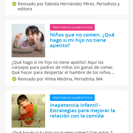
apetito o de ansiedad por la comida, así como los
Revisado por Fabiola Hernández Pérez,
Periodista y
motivos más comunes, las posibles consecuencias y
editora
cómo manejar esta situación en casa o si es hora de ir
al pediatra.
TRASTORNOS ALIMENTICIOS
Niños que no comen. ¿Qué
hago si mi hijo no tiene
apetito?
¿Qué hago si mi hijo no tiene apetito? Aquí los
consejos para padres de niños sin ganas de comer.
Qué hacer para despertar el hambre de los niños.
Obligarle a comer un determinado alimento es la
Revisado por Vilma Medina,
Periodista, MA
mejor forma de lograr que lo odie para el resto de su
vida, mientras que si no se le fuerza acabará
probándolo.
TRASTORNOS ALIMENTICIOS
Inapetencia infantil -
Estrategias para mejorar la
relación con la comida
¿Qué hacer si tu hijo no quiere comer? Con estos 7