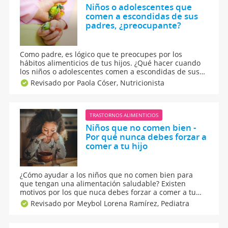
Niños o adolescentes que
comen a escondidas de sus
padres, ¿preocupante?
Como padre, es lógico que te preocupes por los
hábitos alimenticios de tus hijos. ¿Qué hacer cuando
los niños o adolescentes comen a escondidas de sus
padres? ¿Es preocupante que mi hijo esconda la
Revisado por Paola Cóser,
Nutricionista
comida en su cuarto? Hablamos con la nutricionista
Paola Cóser para resolver estas dudas.
TRASTORNOS ALIMENTICIOS
Niños que no comen bien -
Por qué nunca debes forzar a
comer a tu hijo
¿Cómo ayudar a los niños que no comen bien para
que tengan una alimentación saludable? Existen
motivos por los que nuca debes forzar a comer a tu
hijo si tiene falta de apetito. Descubre por qué no
Revisado por Meybol Lorena Ramírez,
Pediatra
debemos obligar a nuestros hijos a comer cuando no
quieren y cómo acompañar su alimentación diaria.