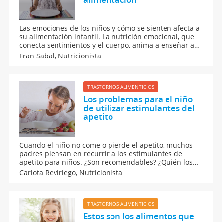
Las emociones de los niños y cómo se sienten afecta a
su alimentación infantil. La nutrición emocional, que
conecta sentimientos y el cuerpo, anima a enseñar a
nuestros hijos a gestionar las emociones, pues de esta
Fran Sabal,
Nutricionista
forma no las silenciarán con comida, lo que puede
llevarles a la ansiedad y obesidad.
TRASTORNOS ALIMENTICIOS
Los problemas para el niño
de utilizar estimulantes del
apetito
Cuando el niño no come o pierde el apetito, muchos
padres piensan en recurrir a los estimulantes de
apetito para niños. ¿Son recomendables? ¿Quién los
debe prescribir? ¿Qué efecto pueden tener en
Carlota Reviriego,
Nutricionista
nuestros hijos? ¿Son realmente la solución a este
problema?
TRASTORNOS ALIMENTICIOS
Estos son los alimentos que