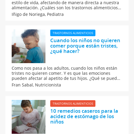
estilo de vida, afectando de manera directa a nuestra
alimentación. ¿Cuáles son los trastornos alimenticios
en niños por el confinamiento y el coronavirus? La
Iñigo de Noriega,
Pediatra
COVID 19 ha provocado un aumento de obesidad y
sobrepeso infantil.
TRASTORNOS ALIMENTICIOS
Cuando los niños no quieren
comer porque están tristes,
¿qué hacer?
Como nos pasa a los adultos, cuando los niños están
tristes no quieren comer. Y es que las emociones
pueden afectar al apetito de tus hijos. ¿Qué se puede
hacer en estos casos? Nunca hay que obligarles,
Fran Sabal,
Nutricionista
porque conseguiremos que los niños se pongan a la
defensiva. Es mejor hablar con ellos.
TRASTORNOS ALIMENTICIOS
10 remedios caseros para la
acidez de estómago de los
niños