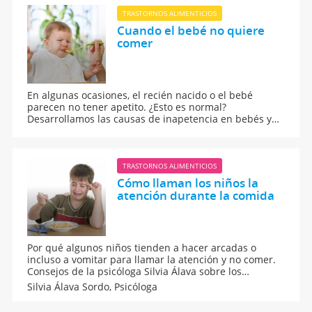
TRASTORNOS ALIMENTICIOS
Cuando el bebé no quiere
comer
En algunas ocasiones, el recién nacido o el bebé
parecen no tener apetito. ¿Esto es normal?
Desarrollamos las causas de inapetencia en bebés y
niños y sus posibles soluciones.
TRASTORNOS ALIMENTICIOS
Cómo llaman los niños la
atención durante la comida
Por qué algunos niños tienden a hacer arcadas o
incluso a vomitar para llamar la atención y no comer.
Consejos de la psicóloga Silvia Álava sobre los
problemas a la hora de comer de los niños. Te
Silvia Álava Sordo,
Psicóloga
ayudarán a saber detectar si tu hijo no come para
llamar la atención.