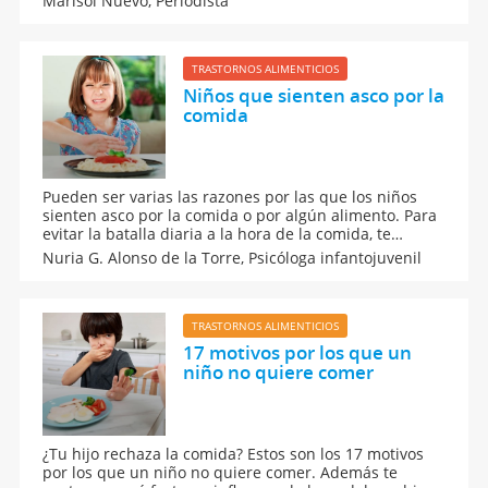
Marisol Nuevo,
Periodista
el origen de su ansiedad para ayudarles a controlar su
impulsividad a la hora de comer.
TRASTORNOS ALIMENTICIOS
Niños que sienten asco por la
comida
Pueden ser varias las razones por las que los niños
sienten asco por la comida o por algún alimento. Para
evitar la batalla diaria a la hora de la comida, te
contamos qué pautas puedes poner en práctica para
Nuria G. Alonso de la Torre,
Psicóloga infantojuvenil
que lleven una dieta equilibrada. Jamás obligues a tu
hijo a comer lo que no quiere.
TRASTORNOS ALIMENTICIOS
17 motivos por los que un
niño no quiere comer
¿Tu hijo rechaza la comida? Estos son los 17 motivos
por los que un niño no quiere comer. Además te