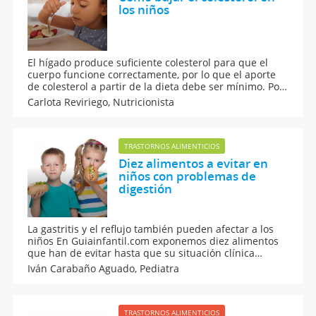
los niños
El hígado produce suficiente colesterol para que el
cuerpo funcione correctamente, por lo que el aporte
de colesterol a partir de la dieta debe ser mínimo. Por
ello, estos pequeños consejos pueden ayudar a
Carlota Reviriego,
Nutricionista
mantener a raya los niveles de colesterol.
TRASTORNOS ALIMENTICIOS
Diez alimentos a evitar en
niños con problemas de
digestión
La gastritis y el reflujo también pueden afectar a los
niños En Guiainfantil.com exponemos diez alimentos
que han de evitar hasta que su situación clínica
mejore.
Iván Carabaño Aguado,
Pediatra
TRASTORNOS ALIMENTICIOS