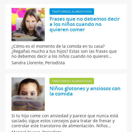
graves consecuencias que tiene.
TRASTORNOS ALIMENTICIOS
Frases que no debemos decir
a los niños cuando no
quieren comer
¿Cómo es el momento de la comida en tu casa?
¿Regañas mucho a tus hijos? Estas son las frases que
no debemos decir a los niños cuando no quieren
comer y te contamos las consecuencias negativas de
Sandra Llorente,
Periodista
hacerlo: baja autoestima, frustración, inseguridad...
¿Quieres más razones?
TRASTORNOS ALIMENTICIOS
Niños glotones y ansiosos con
la comida
Si tu hijo come con ansiedad y parece que nunca está
saciado, sigue estos consejos para tratar de frenar y
controlar este transtorno de alimentación. Niños
ansiosos con la comida. Es importante conocer cuál es