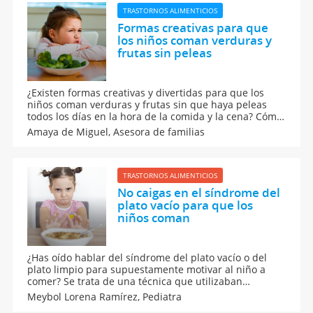
TRASTORNOS ALIMENTICIOS
Formas creativas para que
los niños coman verduras y
frutas sin peleas
¿Existen formas creativas y divertidas para que los
niños coman verduras y frutas sin que haya peleas
todos los días en la hora de la comida y la cena? Cómo
crear hábitos alimenticios saludables para que
Amaya de Miguel,
Asesora de familias
nuestros hijos coman de todo mediante el juego y las
risas. Cuando el niño no quiere verduras.
TRASTORNOS ALIMENTICIOS
No caigas en el síndrome del
plato vacío para que los
niños coman
¿Has oído hablar del síndrome del plato vacío o del
plato limpio para supuestamente motivar al niño a
comer? Se trata de una técnica que utilizaban
nuestras abuelas con nosotros y que sin querer
Meybol Lorena Ramírez,
Pediatra
estamos transmitiendo a nuestro hijos sin conocer las