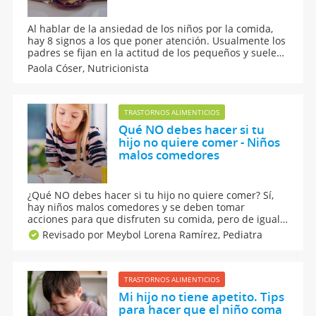
Al hablar de la ansiedad de los niños por la comida,
hay 8 signos a los que poner atención. Usualmente los
padres se fijan en la actitud de los pequeños y suelen
expresar: 'mi hijo come por ansiedad y no sacia su
Paola Cóser,
Nutricionista
apetito', así que ¿cuáles son las 8 señales a las cuales
estar atenta? Aquí te lo contamos.
TRASTORNOS ALIMENTICIOS
Qué NO debes hacer si tu
hijo no quiere comer - Niños
malos comedores
¿Qué NO debes hacer si tu hijo no quiere comer? Sí,
hay niños malos comedores y se deben tomar
acciones para que disfruten su comida, pero de igual
manera hay cosas que NO se deben hacer, como
Revisado por Meybol Lorena Ramírez,
Pediatra
obligarle o hasta 'premiarle' si come. Aquí los que sí
debes llevar a cabo para que tu pequeño coma muy
bien.
TRASTORNOS ALIMENTICIOS
Mi hijo no tiene apetito. Tips
para hacer que el niño coma