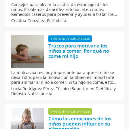
Consejos para aliviar la acidez de estómago de los
niños. Problemas de acidez estomacal en niños.
Remedios caseros para prevenir y ayudar a tratar los
síntomas del reflujo gastroesofágico en los niños. Se
Cristina González,
Periodista
puede evitar esta molestia con una alimentación
saludable y adecuada.
TRASTORNOS ALIMENTICIOS
Trucos para motivar a los
niños a comer. Por qué no
come mi hijo
La motivación es muy importante para que el niño se
desarrolle, pero la motivación también es importante
para animar al niño a comer. Si tu hijo no come, estos
son los trucos para motivar a los niños a comer y que
Lucía Rodríguez Pérez,
Técnico Superior en Dietética y
el momento de la comida sea un momento para
Dietista-Nutricionista
disfrutar.
TRASTORNOS ALIMENTICIOS
Cómo las emociones de los
niños pueden influir en su
alimentación