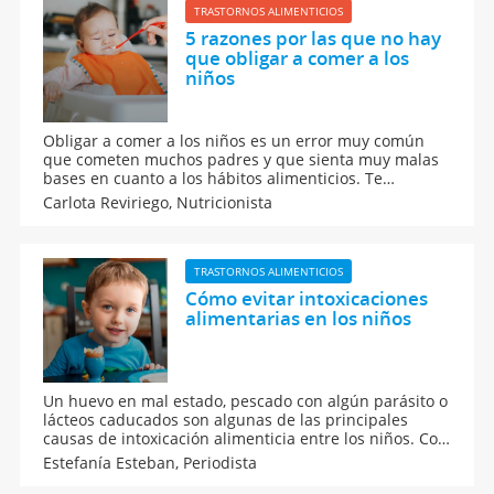
TRASTORNOS ALIMENTICIOS
5 razones por las que no hay
que obligar a comer a los
niños
Obligar a comer a los niños es un error muy común
que cometen muchos padres y que sienta muy malas
bases en cuanto a los hábitos alimenticios. Te
contamos cuáles son las 5 razones por las que no hay
Carlota Reviriego,
Nutricionista
que obligar a comer a los niños. Recuerda que cada
niño es único en su forma de alimentarse.
TRASTORNOS ALIMENTICIOS
Cómo evitar intoxicaciones
alimentarias en los niños
Un huevo en mal estado, pescado con algún parásito o
lácteos caducados son algunas de las principales
causas de intoxicación alimenticia entre los niños. Con
algunas medidas de precaución podrían evitarse. Por
Estefanía Esteban,
Periodista
y con qué tipo de alimentos se puede producir una