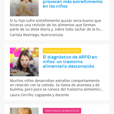
provocan más estreñimiento
en los niños
Si tu hijo sufre estreñimiento quizás sería bueno que
hicieras una revisión de los alimentos que forman
parte de su dieta diaria y, sobre todo, tachar de la lista
los que a continuación te enumeramos. Estos son los
Carlota Reviriego,
Nutricionista
alimentos que provocan más estreñimiento en los
niños.
TRASTORNOS ALIMENTICIOS
El diagnóstico de ARFID en
niños: un trastorno
alimentario desconocido
Muchos niños desarrollan extraños comportamiento
en relación con la comida. Se llama de anorexia y de
bulimia, pero poco se conoce del trastorno alimenticio
llamado ARFID, una situación que afecta a niños
Laura Cerrillo,
Logopeda y docente
pequeño y se prolonga hasta la adolescencia. ¡Veamos
qué hay detrás!
TRASTORNOS ALIMENTICIOS