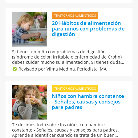
bebés y niños.
TRASTORNOS ALIMENTICIOS
20 Hábitos de alimentación
para niños con problemas de
digestión
Si tienes un niño con problemas de digestión
(síndrome de colon irritable o enfermedad de Crohn),
debes cuidar mucho su alimentación. Si tienes dudas
sobre cuáles son los mejores hábitos de alimentación
Revisado por Vilma Medina,
Periodista, MA
para niños con problemas de digestión, ¡aquí tienes
unos útiles consejos!
TRASTORNOS ALIMENTICIOS
Niños con hambre constante
- Señales, causas y consejos
para padres
Te decimos todo sobre los niños con hambre
constante - Señales, causas y consejos para padres.
Aprende a identificar cuando se trata de un buen