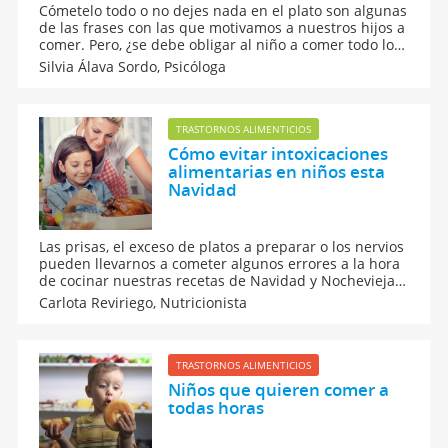
Cómetelo todo o no dejes nada en el plato son algunas
de las frases con las que motivamos a nuestros hijos a
comer. Pero, ¿se debe obligar al niño a comer todo lo
que hay en el plato? La psicóloga Silvia Álava nos
Silvia Álava Sordo,
Psicóloga
explica qué cantidad de comida deben ingerir los
niños según su edad para que no coman de más ni de
menos.
TRASTORNOS ALIMENTICIOS
Cómo evitar intoxicaciones
alimentarias en niños esta
Navidad
Las prisas, el exceso de platos a preparar o los nervios
pueden llevarnos a cometer algunos errores a la hora
de cocinar nuestras recetas de Navidad y Nochevieja.
Te contamos qué errores no debes cometer para
Carlota Reviriego,
Nutricionista
evitar intoxicaciones alimentarias en niños en
Navidad. Son consejos para mantener la higiene de
los alimentos y no contraer bacterias o
microorganismos.
TRASTORNOS ALIMENTICIOS
Niños que quieren comer a
todas horas