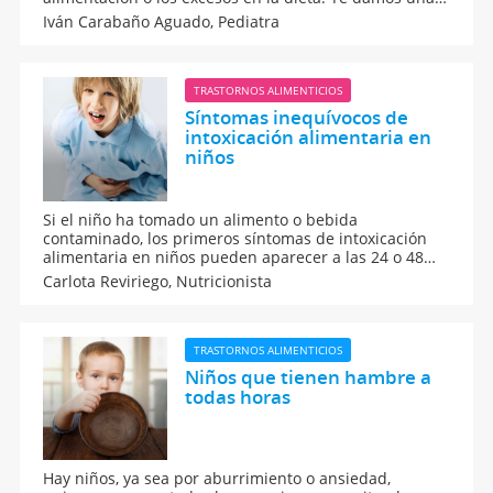
serie de pautas para evitar las digestiones pesadas en
Iván Carabaño Aguado,
Pediatra
los niños durante el verano y acabar así con diarrea,
estreñimiento o molestias estomacales.
TRASTORNOS ALIMENTICIOS
Síntomas inequívocos de
intoxicación alimentaria en
niños
Si el niño ha tomado un alimento o bebida
contaminado, los primeros síntomas de intoxicación
alimentaria en niños pueden aparecer a las 24 o 48
horas. Los síntomas que indican que el niño se ha
Carlota Reviriego,
Nutricionista
contaminado con algún alimento pasa por vómitos,
diarrea, cefalea, urticaria, inflamación de garganta o
dolores musculares.
TRASTORNOS ALIMENTICIOS
Niños que tienen hambre a
todas horas
Hay niños, ya sea por aburrimiento o ansiedad,