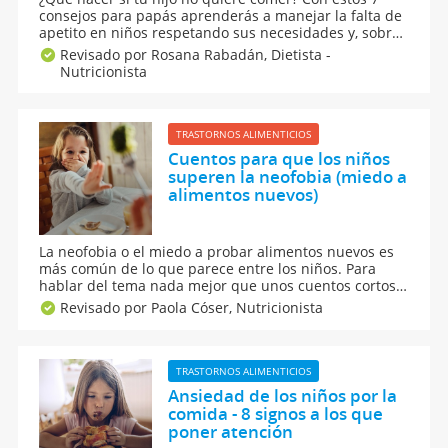
consejos para papás aprenderás a manejar la falta de
apetito en niños respetando sus necesidades y, sobre
todo, fomentando hábitos saludables sin conflictos en
Revisado por Rosana Rabadán,
Dietista -
casa. Hablemos de la inapetencia infantil y las
Nutricionista
estrategias para mejorar la relación con la comida.
TRASTORNOS ALIMENTICIOS
Cuentos para que los niños
superen la neofobia (miedo a
alimentos nuevos)
La neofobia o el miedo a probar alimentos nuevos es
más común de lo que parece entre los niños. Para
hablar del tema nada mejor que unos cuentos cortos
para que puedan comprender más a fondo de qué se
Revisado por Paola Cóser,
Nutricionista
trata esta aversión por probar cosas nuevas. Además,
encuentra los consejos de la nutricionista Paola Cóser.
TRASTORNOS ALIMENTICIOS
Ansiedad de los niños por la
comida - 8 signos a los que
poner atención