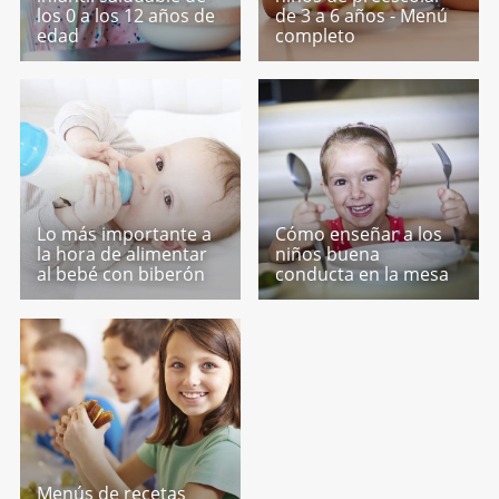
los 0 a los 12 años de
de 3 a 6 años - Menú
edad
completo
Lo más importante a
Cómo enseñar a los
la hora de alimentar
niños buena
al bebé con biberón
conducta en la mesa
Menús de recetas