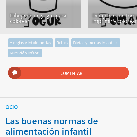
Dibujo de un yogur para
Dibujo con un tom
colorear
imprimir y colorea
Alergias e intolerancias
Bebés
Dietas y menús infantiles
Nutrición infantil
COMENTAR
OCIO
Las buenas normas de
alimentación infantil