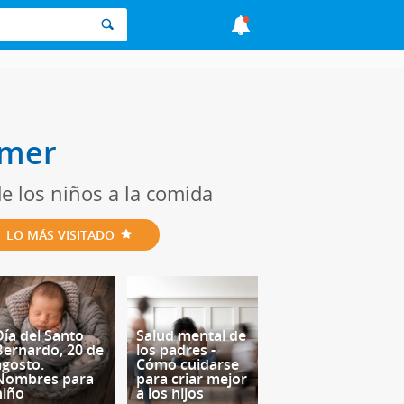
omer
de los niños a la comida
LO MÁS VISITADO
Día del Santo
Salud mental de
Bernardo, 20 de
los padres -
agosto.
Cómo cuidarse
Nombres para
para criar mejor
niño
a los hijos