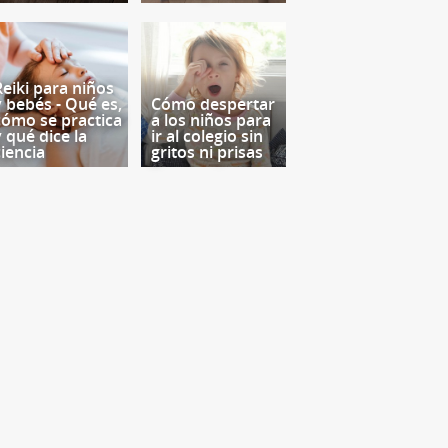
Reiki para niños
y bebés - Qué es,
Cómo despertar
cómo se practica
a los niños para
y qué dice la
ir al colegio sin
ciencia
gritos ni prisas