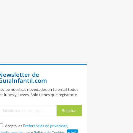
Newsletter de
GuiaInfantil.com
ecibe nuestras novedades en tu email todos
os lunes y jueves. Solo tienes que registrarte
Acepto las
Preferencias de privacidad
,
ondiciones de uso
y
Política de Cookies
+ Info