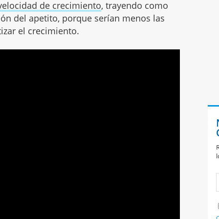
velocidad de crecimiento
, trayendo como
ón del apetito, porque serían menos las
izar el crecimiento.
R
l
C