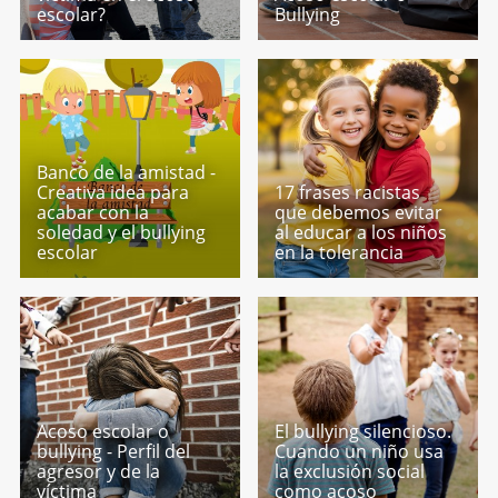
escolar?
Bullying
Banco de la amistad -
Creativa idea para
17 frases racistas
acabar con la
que debemos evitar
soledad y el bullying
al educar a los niños
escolar
en la tolerancia
Acoso escolar o
El bullying silencioso.
bullying - Perfil del
Cuando un niño usa
agresor y de la
la exclusión social
víctima
como acoso