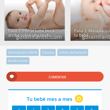
Paso 1. Pon al bebé boca
Paso 2. Masajea los
arriba sobre una toalla
tu bebé
Estimulación infantil
Chupete
Cólicos del lactante
Recién nacido
COMENTAR
Tu bebé mes a mes
1
2
3
4
5
6