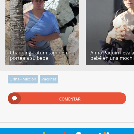
Channing Tatum también
Anna Paquin lleva 
portea a su bebé
bebé en una mochi
Orina - Micción
Vacunas
COMENTAR