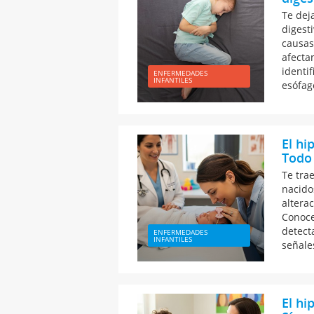
Te dej
digest
causas
afecta
identi
ENFERMEDADES
INFANTILES
esófag
El hi
Todo 
Te tra
nacido
alterac
Conoce
detect
ENFERMEDADES
INFANTILES
señale
El hi