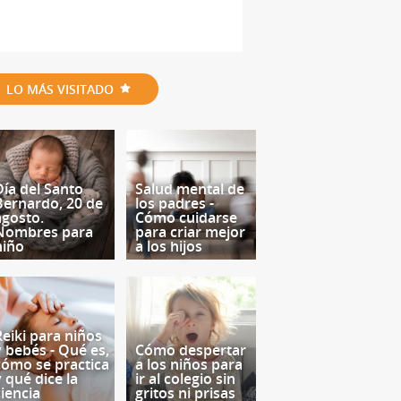
LO MÁS VISITADO
Día del Santo
Salud mental de
Bernardo, 20 de
los padres -
agosto.
Cómo cuidarse
Nombres para
para criar mejor
niño
a los hijos
Reiki para niños
y bebés - Qué es,
Cómo despertar
cómo se practica
a los niños para
y qué dice la
ir al colegio sin
ciencia
gritos ni prisas