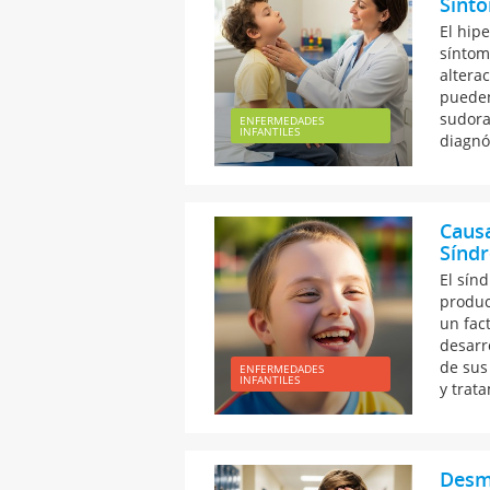
Sínto
El hipe
síntom
alterac
pueden
sudora
ENFERMEDADES
INFANTILES
diagnó
Causa
Síndr
El sín
produc
un fac
desarr
de sus
ENFERMEDADES
INFANTILES
y trat
Desma