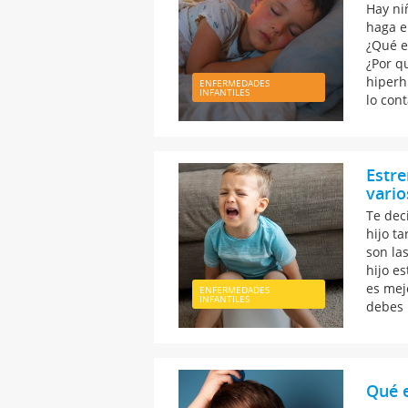
Hay ni
haga e
¿Qué e
¿Por q
hiperhi
ENFERMEDADES
INFANTILES
lo con
Estre
vario
Te dec
hijo ta
son la
hijo e
es mej
ENFERMEDADES
INFANTILES
debes 
Qué e