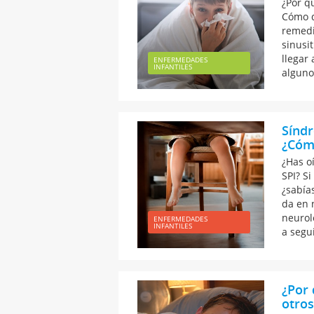
¿Por q
Cómo d
remedi
sinusi
llegar
ENFERMEDADES
INFANTILES
alguno
Síndr
¿Cómo
¿Has o
SPI? S
¿sabía
da en 
neurol
ENFERMEDADES
INFANTILES
a segu
¿Por
otros