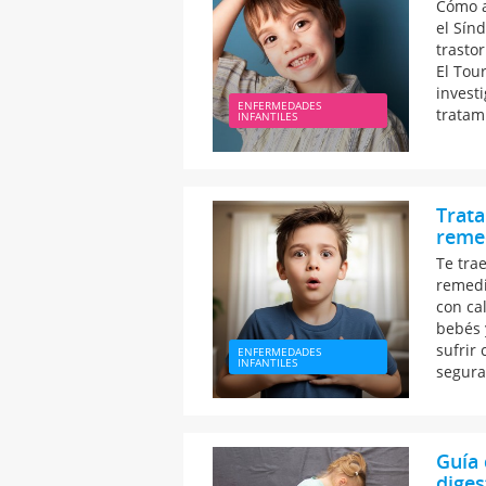
Cómo a
el Sín
trastor
El Tour
invest
ENFERMEDADES
tratam
INFANTILES
Trata
remed
Te tra
remedi
con ca
bebés 
sufrir
ENFERMEDADES
INFANTILES
segura
Guía
dige