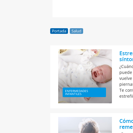
Portada
Salud
Estre
sínto
¿Cuánd
puede 
vuelve
pierna
Te con
ENFERMEDADES
INFANTILES
estreñ
Cómo 
remed