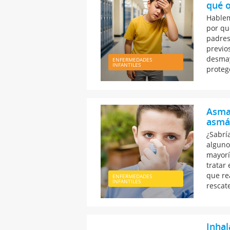
qué o
Hablem
por qu
padres
previo
desmay
ENFERMEDADES
INFANTILES
protege
Asma 
asmá
¿Sabrí
alguno
mayorí
tratar
que re
ENFERMEDADES
INFANTILES
rescate
Inhal