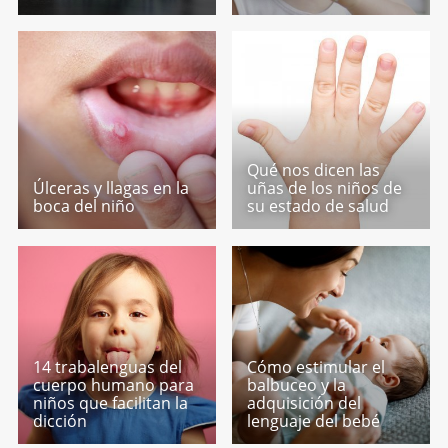
Qué nos dicen las
Úlceras y llagas en la
uñas de los niños de
boca del niño
su estado de salud
14 trabalenguas del
Cómo estimular el
cuerpo humano para
balbuceo y la
niños que facilitan la
adquisición del
dicción
lenguaje del bebé