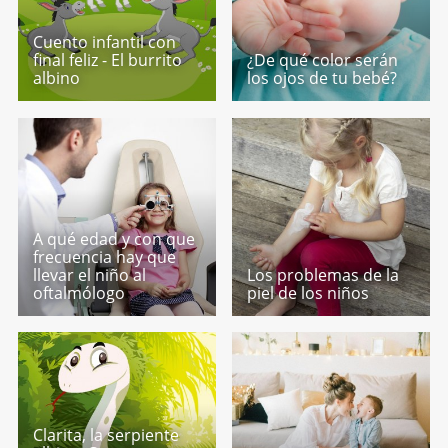
Cuento infantil con
final feliz - El burrito
¿De qué color serán
albino
los ojos de tu bebé?
A qué edad y con que
frecuencia hay que
llevar el niño al
Los problemas de la
oftalmólogo
piel de los niños
Clarita, la serpiente